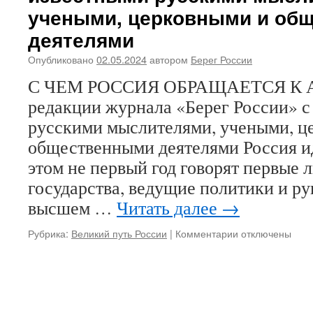
учеными, церковными и об
МИТРОПОЛИТА
ВЕНИАМИНА
деятелями
(ПУШКАРЯ)
Опубликовано
02.05.2024
автором
Берег России
С ЧЕМ РОССИЯ ОБРАЩАЕТСЯ К А
редакции журнала «Берег России» с
русскими мыслителями, учеными, ц
общественными деятелями Россия ид
этом не первый год говорят первые 
государства, ведущие политики и ру
высшем …
Читать далее
→
Рубрика:
Великий путь России
|
Комментарии
к
отключены
записи
С
ЧЕМ
РОССИЯ
ОБРАЩАЕТСЯ