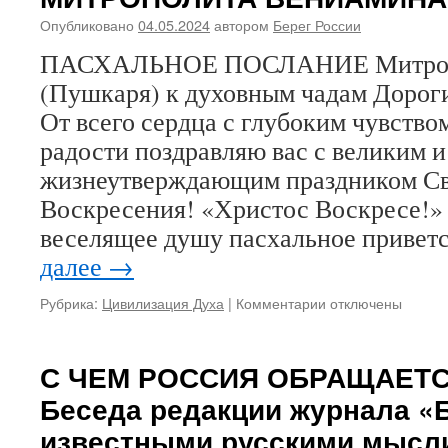
Опубликовано
04.05.2024
автором
Берег России
ПАСХАЛЬНОЕ ПОСЛАНИЕ Митропо
(Пушкаря) к духовным чадам Дороги
От всего сердца с глубоким чувство
радости поздравляю вас с великим и
жизнеутверждающим праздником Св
Воскресения! «Христос Воскресе!» 
веселящее душу пасхальное привет
далее
→
Рубрика:
Цивилизация Духа
|
Комментарии
к
отключены
записи
ХРИСТОС
ВОСКРЕСЕ!
С ЧЕМ РОССИЯ ОБРАЩАЕТС
ПАСХАЛЬНОЕ
Беседа редакции журнала «Б
ПОСЛАНИЕ
ДУХОВНЫМ
известными русскими мысл
ЧАДАМ