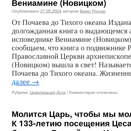
Вениамине (Новицком)
Опубликовано
27.05.2024
автором
Берег России
От Почаева до Тихого океана Издан
долгожданная книга о выдающемся 
исповеднике Вениамине (Новицком)
сообщаем, что книга о подвижнике 
Православной Церкви архиепископ
(Новицком) вышла в свет! Называет
Почаева до Тихого океана. Жизнен
далее
→
Рубрика:
Цивилизация Духа
|
Комментарии
к
отключены
записи
ОТ
ПОЧАЕВА
Молится Царь, чтобы мы мо
ДО
К 133-летию посещения Цес
ТИХОГО
ОКЕАНА.