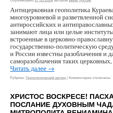
молил
Антицерковная геополитика Кураев
Христу
К
многоуровневой и разветвленной си
133-
антироссийских и антиправославных
летию
посещ
занимают лица или целые институты
Цесар
встроенные в церковно-православн
буду
государственно-политическую среду
Росси
Импер
и России известны разоблачения и д
Никол
саморазоблачения таких церковных
Алекс
Рома
Читать далее
→
Влади
Рубрика:
Геополитический взгляд
|
Комментарии
к
отключены
записи
Антицерковн
геополитика
ХРИСТОС ВОСКРЕСЕ! ПАСХ
Кураева
ПОСЛАНИЕ ДУХОВНЫМ ЧА
МИТРОПОЛИТА ВЕНИАМИНА 