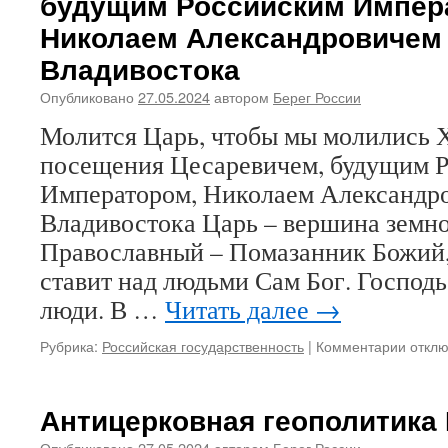
будущим Российским Импер
Издана
Николаем Александровичем
уникальная
и
Владивостока
долгожданная
книга
Опубликовано
27.05.2024
автором
Берег России
о
выдающемся
Молится Царь, чтобы мы молились 
архиерее-
посещения Цесаревичем, будущим 
исповеднике
Императором, Николаем Александр
Вениамине
(Новицком)
Владивостока Царь – вершина земно
Православный – Помазанник Божий, 
ставит над людьми Сам Бог. Господь
люди. В …
Читать далее
→
Рубрика:
Российская государственность
|
Комментарии
к
откл
запис
Молит
Царь,
Антицерковная геополитика
чтобы
мы
Опубликовано
27.05.2024
автором
Берег России