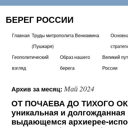
БЕРЕГ РОССИИ
Главная
Труды митрополита Вениамина
Основн
Перейти
(Пушкаря)
стратег
к
Геополитический
Образ нашего
Великий пут
содержимому
взгляд
берега
России
Май 2024
Архив за месяц:
ОТ ПОЧАЕВА ДО ТИХОГО ОК
уникальная и долгожданная 
выдающемся архиерее-испо