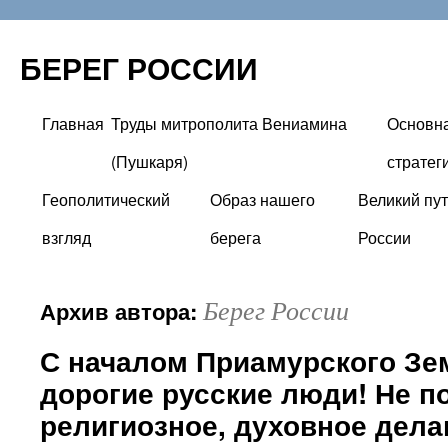
БЕРЕГ РОССИИ
Главная
Труды митрополита Вениамина
Основн
Перейти
(Пушкаря)
стратег
к
Геополитический
Образ нашего
Великий пут
содержимому
взгляд
берега
России
Берег России
Архив автора:
С началом Приамурского Зем
дорогие русские люди! Не п
религиозное, духовное дела