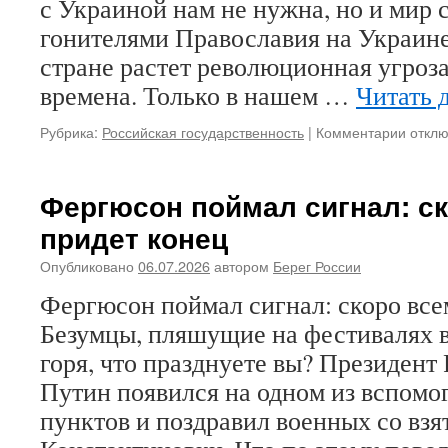
с Украиной нам не нужна, но и мир 
Дня
памяти
гонителями Православия на Украине
Святых
стране растет революционная угроза
Царственны
Мучеников
времена. Только в нашем …
Читать 
вышел
новый
Рубрика:
Российская государственность
|
Комментарии
к
откл
16-
запис
й
Угроз
номер
револ
Фергюсон поймал сигнал: с
журнала
«спра
«Берег
придет конец
«слев
России»
и
Опубликовано
06.07.2026
автором
Берег России
с
«свер
образом
Фергюсон поймал сигнал: скоро все
Государя
Безумцы, пляшущие на фестивалях в
на
обложке…
горя, что празднуете вы? Президент
Путин появился на одном из вспомо
пунктов и поздравил военных со взя