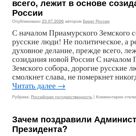
всего, лежит в основе сози
России
Опубликовано
23.07.2026
автором
Берег России
С началом Приамурского Земского с
русские люди! Не политическое, а р
духовное делание, прежде всего, ле
созидания новой России С началом
Земского собора, дорогие русские л
смолкнет слава, не померкнет никог
Читать далее
→
Рубрика:
Российская государственность
|
Комментарии
к
откл
запис
С
начал
Зачем поздравили Админис
Приам
Президента?
Земск
собор