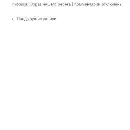
еще
Рубрика:
Образ нашего берега
|
Комментарии
к
отключены
незримые
записи
стены
Русский
←
Предыдущие записи
Третьего
писатель
храма…
Владимир
Николаевич
Крупин.
Но
строк
печальных
не
смываю…