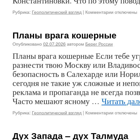
Константиновки. Что по этому пов
Рубрика:
Геополитический взгляд
|
Комментарии
к
отключены
записи
Фергюсон
поймал
Планы врага кошерные
сигнал:
скоро
Опубликовано
02.07.2026
автором
Берег России
всем
Планы врага кошерные Если тебе у
придет
конец
разнести твою Москву или Владивос
безопасность в Салехарде или Нор
сегодня не такие уж сложные и неп
реклама и пропаганда не всегда позв
Часто мешают ясному …
Читать да
Рубрика:
Геополитический взгляд
|
Комментарии
к
отключены
записи
Планы
врага
Дух Запада – дух Талмуда
кошерные