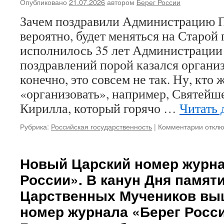
Опубликовано
21.07.2026
автором
Берег России
дорог
русск
Зачем поздравили Администрацию П
люди!
вероятно, будет меняться на Старо
Не
полит
исполнилось 35 лет Администрации
а
поздравлений порой казался организ
религ
духов
конечно, это совсем не так. Ну, кто 
делан
«организовать», например, Святейш
прежд
Кирилла, который горячо …
Читать 
всего,
лежит
в
Рубрика:
Российская государственность
|
Комментарии
к
откл
основ
запис
созид
Зачем
новой
поздр
Новый Царский номер журна
Росси
Админ
России». В канун Дня памят
Прези
Царственных Мучеников вы
номер журнала «Берег Росси