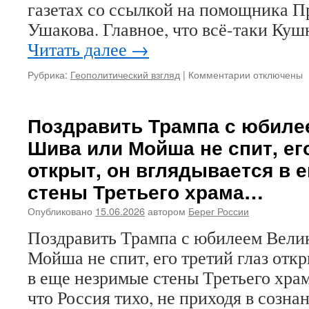
газетах со ссылкой на помощника П
Ушакова. Главное, что всё-таки Ку
Читать далее
→
Рубрика:
Геополитический взгляд
|
Комментарии
к
отключены
записи
Да
чтоб
Поздравить Трампа с юбиле
они
Шива или Мойша не спит, его
сдохли,
эти
открыт, он вглядывается в 
Трампы
стены Третьего храма…
и
Кушнеры!
Опубликовано
15.06.2026
автором
Берег России
Поздравить Трампа с юбилеем Вели
Мойша не спит, его третий глаз откр
в еще незримые стены Третьего хра
что Россия тихо, не приходя в созна