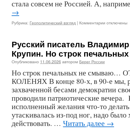
стала совсем не Россией. А, наприм
→
Рубрика:
Геополитический взгляд
|
Комментарии
к
отключены
записи
Поздравить
Трампа
Русский писатель Владимир
с
Крупин. Но строк печальны
юбилеем.
Великий
Опубликовано
11.06.2026
автором
Берег России
Шива
или
Но строк печальных не смываю…
Мойша
КОЛЕНЯХ В конце 80-х, в 90-е мы, р
не
спит,
захваченной бесами демократии сво
его
проводили патриотические вечера. 
третий
глаз
исполненный желания что-то делать.
открыт,
утаскивалась из-под ног, надо было 
он
действовать. …
Читать далее
вглядываетс
→
в