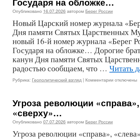
Государя на обложке…
Опубликовано
16.07.2026
автором
Берег России
Новый Царский номер журнала «Бер
Дня памяти Святых Царственных М
новый 16-й номер журнала «Берег Р
Государя на обложке… Дорогие брат
канун Дня памяти Святых Царствен
радостью сообщаем, что …
Читать 
Рубрика:
Геополитический взгляд
|
Комментарии
к
отключены
записи
Новый
Царский
Угроза революции «справа»,
номер
«сверху»…
журнала
«Берег
Опубликовано
07.07.2026
автором
Берег России
России».
В
Угроза революции «справа», «слева
канун