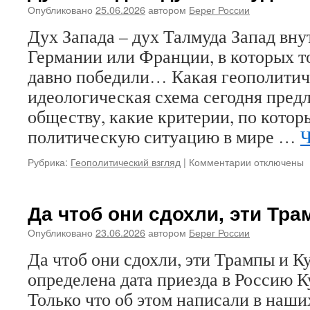
Опубликовано
25.06.2026
автором
Берег России
Дух Запада – дух Талмуда Запад внут
Германии или Франции, в которых т
давно победили… Какая геополитич
идеологическая схема сегодня пред
обществу, какие критерии, по кото
политическую ситуацию в мире …
Ч
Рубрика:
Геополитический взгляд
|
Комментарии
к
отключены
записи
Дух
Запада
Да чтоб они сдохли, эти Тр
–
дух
Опубликовано
23.06.2026
автором
Берег России
Талмуда
Да чтоб они сдохли, эти Трампы и 
определена дата приезда в Россию 
Только что об этом написали в наш