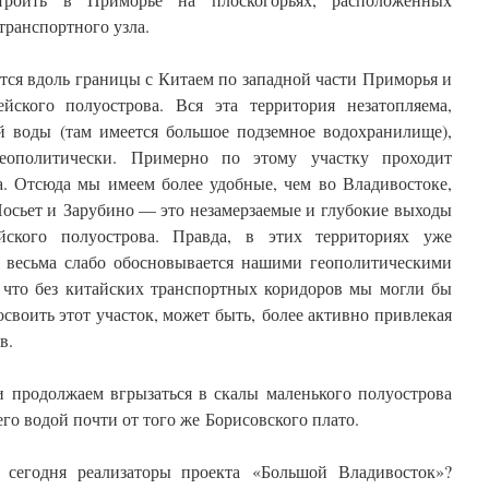
транспортного узла.
ется вдоль границы с Китаем по западной части Приморья и
йского полуострова. Вся эта территория незатопляема,
й воды (там имеется большое подземное водохранилище),
еополитически. Примерно по этому участку проходит
а. Отсюда мы имеем более удобные, чем во Владивостоке,
осьет и Зарубино — это незамерзаемые и глубокие выходы
ского полуострова. Правда, в этих территориях уже
о весьма слабо обосновывается нашими геополитическими
, что без китайских транспортных коридоров мы могли бы
воить этот участок, может быть, более активно привлекая
в.
и продолжаем вгрызаться в скалы маленького полуострова
го водой почти от того же Борисовского плато.
 сегодня реализаторы проекта «Большой Владивосток»?