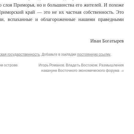
о слоя Приморья, но и большинства его жителей. И похоже
Приморский край — это не их частная собственность. Это
мли, вспаханные и облагороженные нашими праведными
Иван Богатырев
ская государственность
. Добавьте в закладки
постоянную ссылку
.
ом острове
Игорь Романов. Владеть Востоком. Размышления
накануне Восточного экономического форума
→