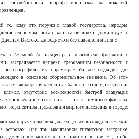
тат расхлябанности, непрофессионализма, да, пожалуй,
правленцев.
й те, кому это поручено главой государства, народом,
ение очень ярко показывает, какой подход доминирует в
Дальнем Востоке. Да ведь это и без наводнения видно.
ясь в большой бизнес-центр, с красивыми фасадами и
ми, застраивается вопреки требованиям безопасности и
к по географическим параметрам больше подходит для
имеющего в основном оборонительное значение. Об этом
троился как морская крепость. Скалистые сопки, отсутствие
 климат, отсутствие возможностей быстрой эвакуации
чае чрезвычайных ситуаций — это те немногие факторы,
ают перспективы проживания мирного населения в городе.
ванным упрямством вкладываем деньги во владивостокские
а островах. При той масштабной гигантской застройке,
роде, достаточно минимальных подземных толчков, чтобы