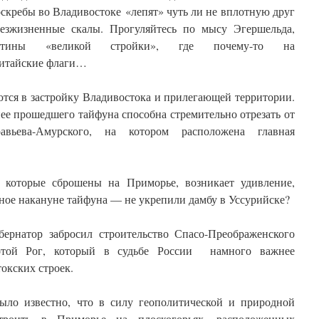
оскребы во Владивостоке «лепят» чуть ли не вплотную друг
безжизненные скалы. Прогуляйтесь по мысу Эгершельда,
тины «великой стройки», где почему-то на
китайские флаги…
тся в застройку Владивостока и прилегающей территории.
нее прошедшего тайфуна способна стремительно отрезать от
вьева-Амурского, на котором расположена главная
 которые сброшены на Приморье, возникает удивление,
рное накануне тайфуна — не укрепили дамбу в Уссурийске?
убернатор забросил строительство Спасо-Преображенского
отой Рог, который в судьбе России намного важнее
окских строек.
ыло известно, что в силу геополитической и природной
троить в Приморье на плоскогорьях, расположенных