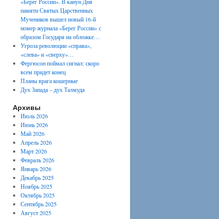
«Берег России». В канун Дня
памяти Святых Царственных
Мучеников вышел новый 16-й
номер журнала «Берег России» с
образом Государя на обложке…
Угроза революции «справа»,
«слева» и «сверху»…
Фергюсон поймал сигнал: скоро
всем придет конец
Планы врага кошерные
Дух Запада – дух Талмуда
Архивы
Июль 2026
Июнь 2026
Май 2026
Апрель 2026
Март 2026
Февраль 2026
Январь 2026
Декабрь 2025
Ноябрь 2025
Октябрь 2025
Сентябрь 2025
Август 2025