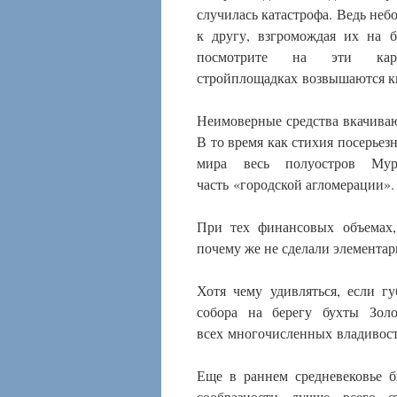
случилась катастрофа. Ведь неб
к другу, взгромождая их на 
посмотрите на эти кар
стройплощадках возвышаются 
Неимоверные средства вкачиваю
В то время как стихия посерьез
мира весь полуостров Мура
часть «городской агломерации».
При тех финансовых объемах,
почему же не сделали элемента
Хотя чему удивляться, если г
собора на берегу бухты Зол
всех многочисленных владивост
Еще в раннем средневековье б
сообразности лучше всего с