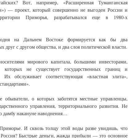
тайских? Вот, например, «Расширенная Туманганская
н») — проект, который совершенно не выгоден России и
рритории Приморья, разрабатывался еще в 1980-х
годня на Дальнем Востоке формируется как бы два
х друг с другом общества, и два слоя политической власти.
носителями мирового капитала, большими инвесторами,
я которых не существует государственных границ и
 Их обслуживает соответствующая «властная элита»,
стандартами».
 обыватели, о которых заботятся местные управленцы,
дарственного управления, территориального развития. Не
ую дамбу накануне наводнения…
 Приморье. И сквозь толщу этой воды разве увидишь, что
я Россия? Быстрые деньги, жажда прибыли — это основное