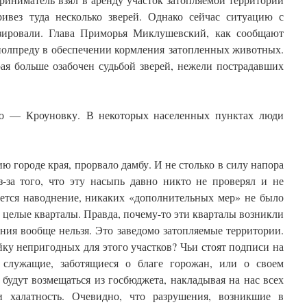
ивез туда несколько зверей. Однако сейчас ситуацию с
зировали. Глава Приморья Миклушевский, как сообщают
полпреду в обеспечении кормления затопленных животных.
ая больше озабочен судьбой зверей, нежели пострадавших
о — Кроуновку. В некоторых населенных пунктах люди
ю городе края, прорвало дамбу. И не столько в силу напора
-за того, что эту насыпь давно никто не проверял и не
ается наводнение, никаких «дополнительных мер» не было
ы целые кварталы. Правда, почему-то эти кварталы возникли
ния вообще нельзя. Это заведомо затопляемые территории.
йку непригодных для этого участков? Чьи стоят подписи на
служащие, заботящиеся о благе горожан, или о своем
будут возмещаться из госбюджета, накладывая на нас всех
и халатность. Очевидно, что разрушения, возникшие в