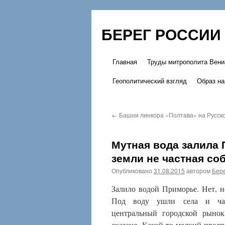
БЕРЕГ РОССИИ
Главная
Труды митрополита Вени
Перейти
Геополитический взгляд
Образ на
к
содержимому
←
Башни линкора «Полтава» на Русск
Мутная вода залила 
земли не частная со
Опубликовано
31.08.2015
автором
Бере
Залило водой Приморье. Нет, 
Под воду ушли села и част
центральный городской рынок
сказано. Какой-то мелкий предп