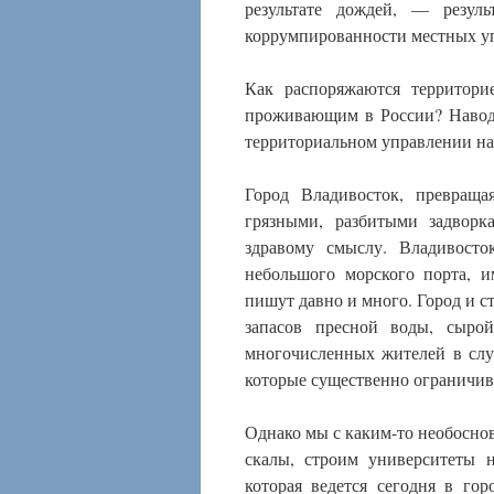
результате дождей, — резуль
коррумпированности местных у
Как распоряжаются территорие
проживающим в России? Наводн
территориальном управлении на 
Город Владивосток, превраща
грязными, разбитыми задворка
здравому смыслу. Владивосто
небольшого морского порта, 
пишут давно и много. Город и с
запасов пресной воды, сырой
многочисленных жителей в слу
которые существенно ограничив
Однако мы с каким-то необосно
скалы, строим университеты н
которая ведется сегодня в го