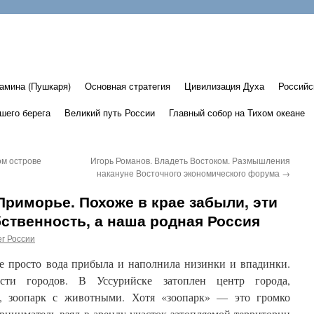
амина (Пушкаря)
Основная стратегия
Цивилизация Духа
Российс
шего берега
Великий путь России
Главный собор на Тихом океане
ом острове
Игорь Романов. Владеть Востоком. Размышления
накануне Восточного экономического форума
→
Приморье. Похоже в крае забыли, эти
бственность, а наша родная Россия
г России
не просто вода прибыла и наполнила низинки и впадинки.
и городов. В Уссурийске затоплен центр города,
, зоопарк с животными. Хотя «зоопарк» — это громко
риниматель взял в аренду участок затопляемой территории