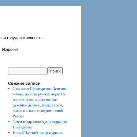
кая государственность
Издания
Свежие записи
С началом Приамурского Земского
собора, дорогие русские люди! Не
политическое, а религиозное,
духовное делание, прежде всего,
лежит в основе созидания новой
России
Зачем поздравили Администрацию
Президента?
Новый Царский номер журнала