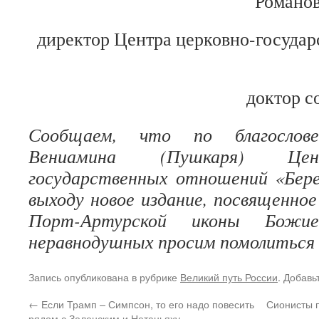
Романов
директор Центра церковно-госуда
доктор с
Сообщаем, что по благослов
Вениамина (Пушкаря) Цен
государственных отношений «Бере
выходу новое издание, посвященно
Порт-Артурской иконы Божи
неравнодушных просим помолиться
Запись опубликована в рубрике
Великий путь России
. Добавь
←
Если Трамп – Симпсон, то его надо повесить
Сионисты п
рядом с Зеленским и Нетаньяху