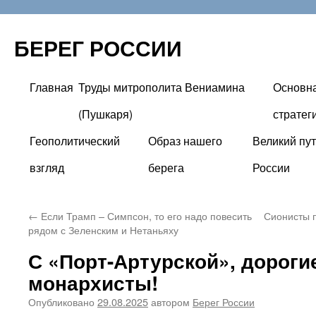
БЕРЕГ РОССИИ
Главная
Труды митрополита Вениамина
Основн
Перейти
(Пушкаря)
стратег
к
Геополитический
Образ нашего
Великий пут
содержимому
взгляд
берега
России
←
Если Трамп – Симпсон, то его надо повесить
Сионисты п
рядом с Зеленским и Нетаньяху
С «Порт-Артурской», дорог
монархисты!
Опубликовано
29.08.2025
автором
Берег России