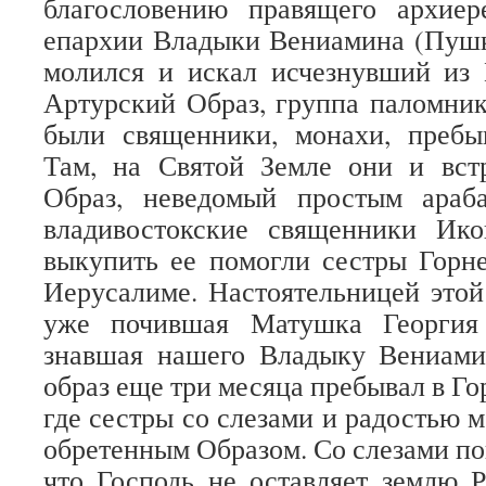
благословению правящего архиер
епархии Владыки Вениамина (Пушк
молился и искал исчезнувший из 
Артурский Образ, группа паломник
были священники, монахи, пребы
Там, на Святой Земле они и вст
Образ, неведомый простым араб
владивостокские священники Ико
выкупить ее помогли сестры Горн
Иерусалиме. Настоятельницей этой
уже почившая Матушка Георгия
знавшая нашего Владыку Вениами
образ еще три месяца пребывал в Г
где сестры со слезами и радостью 
обретенным Образом. Со слезами по
что Господь не оставляет землю 