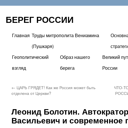
БЕРЕГ РОССИИ
Главная
Труды митрополита Вениамина
Основн
Перейти
(Пушкаря)
стратег
к
Геополитический
Образ нашего
Великий пут
содержимому
взгляд
берега
России
←
ЦАРЬ ГРЯДЕТ! Как же Россия может быть
ЧТО-Т
отделена от Церкви?
РОССИИ
Леонид Болотин. Автократо
Васильевич и современное 