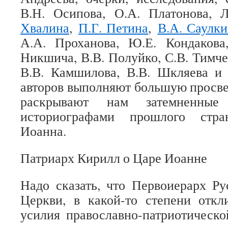
В.Н. Осипова, О.А. Платонова, 
Хвалина
,
П.Г. Петина
,
В.А. Саулки
А.А. Проханова, Ю.Е. Кондакова
Никшича, В.В. Полуйко, С.В. Тимче
В.В. Камшилова, В.В. Шкляева и 
авторов выполняют большую просв
раскрывают нам затемненные
историографами прошлого стр
Иоанна.
Патриарх Кирилл о Царе Иоанне
Надо сказать, что Первоиерарх Р
Церкви, в какой-то степени откл
усилия православно-патриотическ