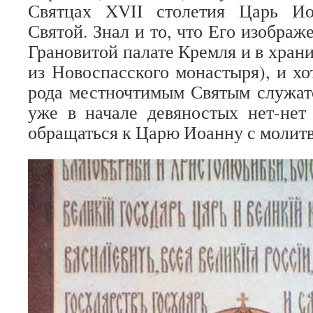
Святцах XVII столетия Царь Ио
Святой. Знал и то, что Его изображ
Грановитой палате Кремля и в хра
из Новоспасского монастыря), и хот
рода местночтимым Святым служат
уже в начале девяностых нет-нет
обращаться к Царю Иоанну с молитв