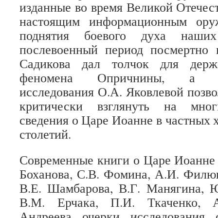
изданные во время Великой Отечес
настоящим информационным ору
поднятия боевого духа наши
послевоенный период посмертно 
Садикова дал толчок для держ
феномена Опричнины, а ист
исследования О.А. Яковлевой позв
критически взглянуть на мног
сведения о Царе Иоанне в частных 
столетий.
Современные книги о Царе Иоанне 
Боханова, С.В. Фомина, А.И. Филю
В.Е. Шамбарова, В.Г. Манягина, 
В.М. Ерчака, П.И. Ткаченко, А
Андреева, очерки, исследования, 