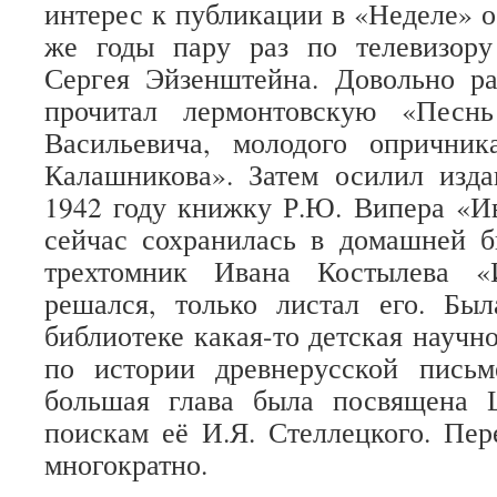
интерес к публикации в «Неделе» о
же годы пару раз по телевизор
Сергея Эйзенштейна. Довольно ра
прочитал лермонтовскую «Песн
Васильевича, молодого опрични
Калашникова». Затем осилил изд
1942 году книжку Р.Ю. Випера «И
сейчас сохранилась в домашней б
трехтомник Ивана Костылева «
решался, только листал его. Б
библиотеке какая-то детская научн
по истории древнерусской письм
большая глава была посвящена 
поискам её И.Я. Стеллецкого. Пе
многократно.