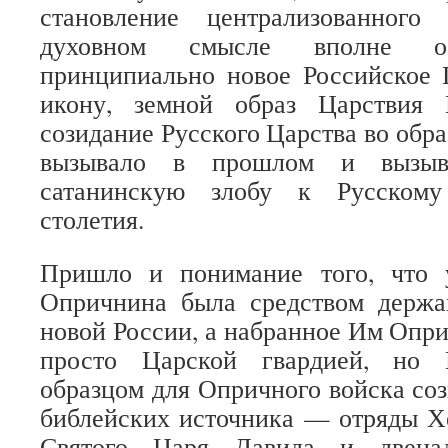
становление централизованного
духовном смысле вполне ос
принципиально новое Российское 
икону, земной образ Царствия 
созидание Русского Царства во обр
вызывало в прошлом и вызыв
сатанинскую злобу к Русскому
столетия.
Пришло и понимание того, что 
Опричнина была средством держав
новой России, а набранное Им Опри
просто Царской гвардией, но 
образцом для Опричного войска соз
библейских источника — отряды Х
Святого Царя Давида и двенад