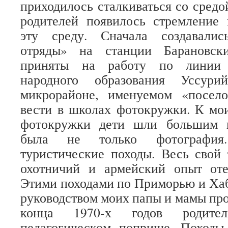
приходилось сталкиваться со средой
родителей появилось стремление 
эту среду. Сначала создавалис
отряды» на станции Барановск
приняты на работу по линии г
народного образования Уссури
микрорайоне, именуемом «посело
вести в школах фотокружки. К мо
фотокружки дети шли большим п
была не только фотография
туристические походы. Весь свой
охотничий и армейский опыт оте
Этими походами по Приморью и Ха
руководством моих папы и мамы про
конца 1970-х годов родите
педагогическом поприще. Походы