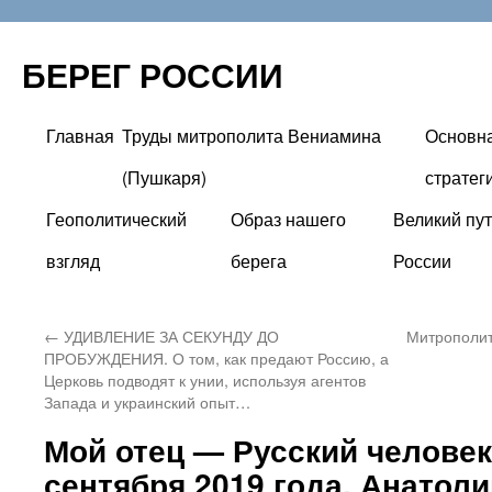
БЕРЕГ РОССИИ
Главная
Труды митрополита Вениамина
Основн
Перейти
(Пушкаря)
стратег
к
Геополитический
Образ нашего
Великий пут
содержимому
взгляд
берега
России
←
УДИВЛЕНИЕ ЗА СЕКУНДУ ДО
Митрополит
ПРОБУЖДЕНИЯ. О том, как предают Россию, а
Церковь подводят к унии, используя агентов
Запада и украинский опыт…
Мой отец — Русский человек.
сентября 2019 года, Анатол