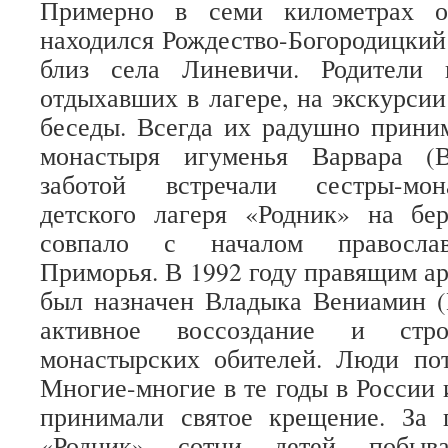
Примерно в семи километрах о
находился Рождество-Богородицки
близ села Линевичи. Родители 
отдыхавших в лагере, на экскурсии
беседы. Всегда их радушно прини
монастыря игуменья Варвара (В
заботой встречали сестры-мон
детского лагеря «Родник» на бе
совпало с началом православ
Приморья. В 1992 году правящим а
был назначен Владыка Вениамин (
активное воссоздание и строи
монастырских обителей. Люди пот
Многие-многие в те годы в России
принимали святое крещение. За 
«Родник» сотни детей побыв