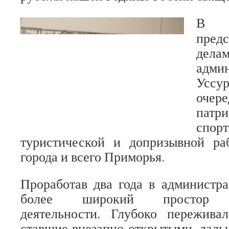
В 
предс
дел
адми
Уссур
оче
патр
спор
туристической и допризывной р
города и всего Приморья.
Проработав два года в администр
более широкий простор пр
деятельности. Глубоко пережив
ставшие внезапно открытыми, даль