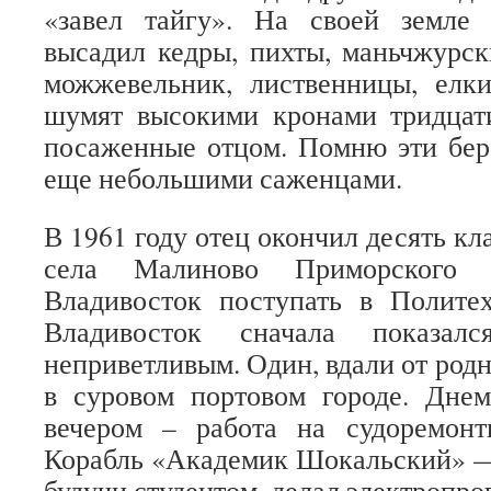
«завел тайгу». На своей земле
высадил кедры, пихты, маньчжурск
можжевельник, лиственницы, елк
шумят высокими кронами тридцати
посаженные отцом. Помню эти бер
еще небольшими саженцами.
В 1961 году отец окончил десять к
села Малиново Приморского 
Владивосток поступать в Политех
Владивосток сначала показа
неприветливым. Один, вдали от родн
в суровом портовом городе. Днем
вечером – работа на судоремонт
Корабль «Академик Шокальский» — 
будучи студентом, делал электропро