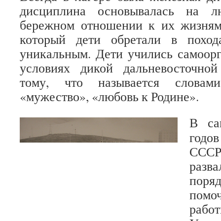
дисциплина основывалась на л
бережном отношении к их жизням
который дети обретали в поход
уникальным. Дети учились самоор
условиях дикой дальневосточно
тому, что называется словами
«мужество», «любовь к Родине».
В са
годо
СССР
разв
поря
помо
рабо