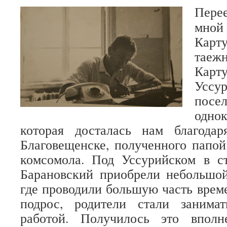
Пере
мной
Карт
таеж
Карт
Уссу
по
одно
которая досталась нам благода
Благовещенске, полученного папой
комсомола. Под Уссурийском в с
Барановский приобрели небольшой
где проводили большую часть време
подрос, родители стали занимат
работой. Получилось это вполн