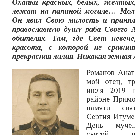
Охапки красных, белых, желтых
лежат на папиной могиле… Мол
Он явил Свою милость и приня
православную душу раба Своего 
обителях. Там, где Свет невече
красота, с которой не сравни
прекрасная лилия. Никакая земная 
Романов Анат
мой отец, т
июля 2019 г
районе Примо
памяти свят
Сергия Игуме
День мучен
святой пре