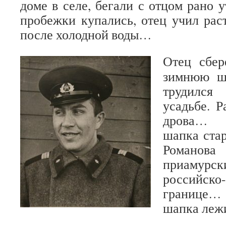
доме в селе, бегали с отцом рано 
пробежки купались, отец учил рас
после холодной воды…
Отец сбер
зимнюю ша
трудился
усадьбе. Р
дрова… П
шапка ста
Романова
приаму
российско
границе…
шапка лежи