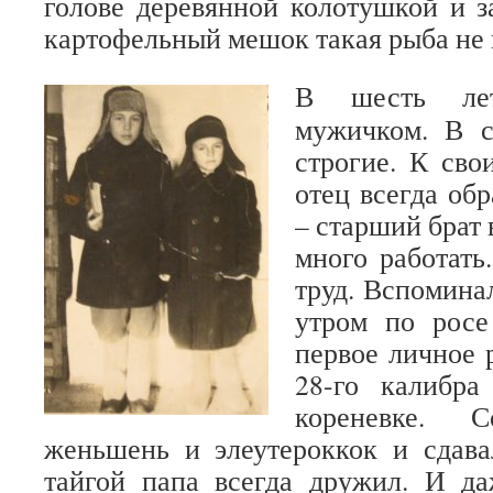
голове деревянной колотушкой и за
картофельный мешок такая рыба не
В шесть ле
мужичком. В с
строгие. К св
отец всегда об
– старший брат 
много работать
труд. Вспомина
утром по рос
первое личное 
28-го калибра
кореневке. 
женьшень и элеутероккок и сдава
тайгой папа всегда дружил. И да