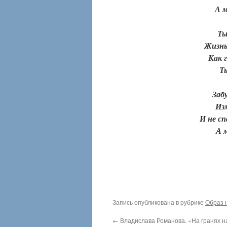
А м
Ты
Жизнь
Как 
Ты
Заб
Из
И не сп
А 
Запись опубликована в рубрике
Образ 
←
Владислава Романова. «На гранях н