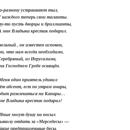
о-разному устраивают тыл,
ждого теперь свои таланты.
о пусть дворцы и бриллианты,
е Владыка крестик подарил.
ельный , он известен испокон,
о, что нам всегда необходимо,
Серебряный, из Иерусалима,
на Господнем Гробе освящён.
еня один приятель удивил:
ёт абсент, ест по утрам омары,
здит развлекаться на Канары…
не Владыка крестик подарил!
Иные могут душу на посыл
ьяволу отдать за «Мерседесы» —
акие предприимчивые бесы.