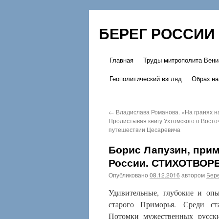
БЕРЕГ РОССИИ
Главная
Труды митрополита Вени
Перейти
Геополитический взгляд
Образ на
к
содержимому
←
Владислава Романова. «На гранях н
Пролистывая книгу Ухтомского о Восто
путешествии Цесаревича
Борис Лапузин, прим
России. СТИХОТВОР
Опубликовано
08.12.2016
автором
Бере
Удивительные, глубокие и оп
старого Приморья. Среди ст
Потомки мужественных русски