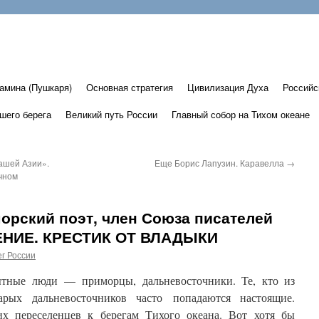
амина (Пушкаря)
Основная стратегия
Цивилизация Духа
Российс
шего берега
Великий путь России
Главный собор на Тихом океане
ашей Азии».
Еще Борис Лапузин. Каравелла
→
чном
орский поэт, член Союза писателей
ЕНИЕ. КРЕСТИК ОТ ВЛАДЫКИ
г России
ытные люди — приморцы, дальневосточники. Те, кто из
арых дальневосточников часто попадаются настоящие.
х переселенцев к берегам Тихого океана. Вот хотя бы