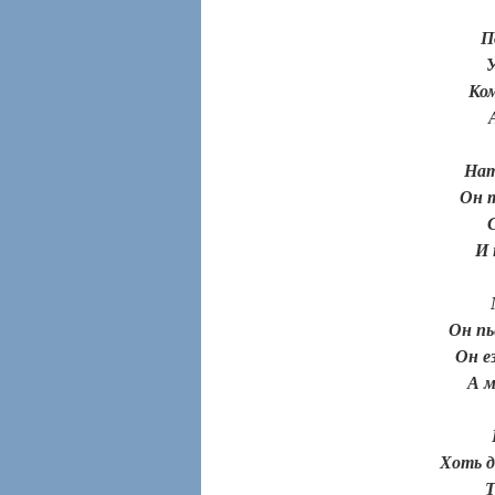
П
У ка
Кому-т
А мн
Нат
Он т
И 
М
Он пь
Он е
А м
Хоть д
Т