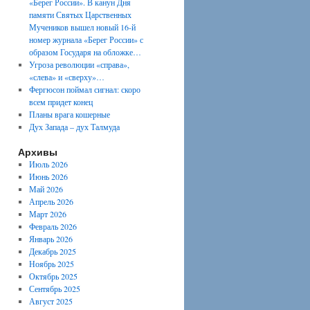
«Берег России». В канун Дня
памяти Святых Царственных
Мучеников вышел новый 16-й
номер журнала «Берег России» с
образом Государя на обложке…
Угроза революции «справа»,
«слева» и «сверху»…
Фергюсон поймал сигнал: скоро
всем придет конец
Планы врага кошерные
Дух Запада – дух Талмуда
Архивы
Июль 2026
Июнь 2026
Май 2026
Апрель 2026
Март 2026
Февраль 2026
Январь 2026
Декабрь 2025
Ноябрь 2025
Октябрь 2025
Сентябрь 2025
Август 2025