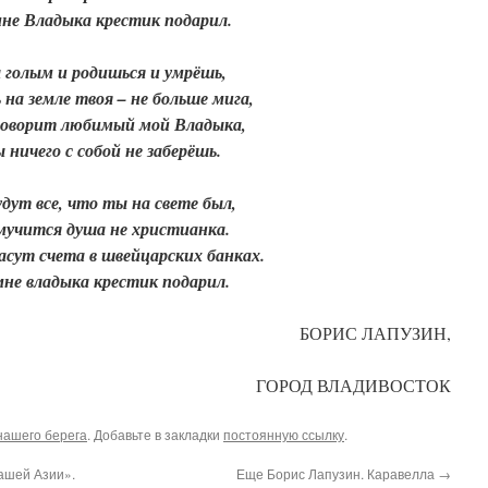
не Владыка крестик подарил.
 голым и родишься и умрёшь,
 на земле твоя – не больше мига,
говорит любимый мой Владыка,
 ничего с собой не заберёшь.
удут все, что ты на свете был,
мучится душа не христианка.
асут счета в швейцарских банках.
мне владыка крестик подарил.
БОРИС ЛАПУЗИН,
ГОРОД ВЛАДИВОСТОК
нашего берега
. Добавьте в закладки
постоянную ссылку
.
ашей Азии».
Еще Борис Лапузин. Каравелла
→