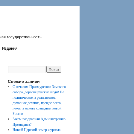
кая государственность
Издания
Свежие записи
С началом Приамурского Земского
собора, дорогие русские люди! Не
политическое, а религиозное,
духовное делание, прежде всего,
лежит в основе созидания новой
России
Зачем поздравили Администрацию
Президента?
Новый Царский номер журнала