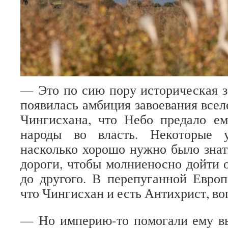
— Это по сию пору историческая за
появилась амбиция завоевания всел
Чингисхана, что Небо предало е
народы во власть. Некоторые у
насколько хорошо нужно было знат
дороги, чтобы молниеносно дойти о
до другого. В перепуганной Евро
что Чингисхан и есть Антихрист, во
— Но империю-то помогали ему вы