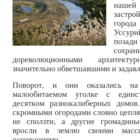
нашей
застро
города
Уссур
поз
сохран
дореволюционными архитекту
значительно обветшавшими и задав
Поворот, и они оказались н
малообитаемом уголке с единс
десятком разнокалиберных домо
скромными огородами словно цеплял
не сползти, а другие громадины
вросли в землю своими масс
основаниями.