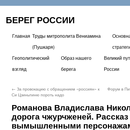
БЕРЕГ РОССИИ
Главная
Труды митрополита Вениамина
Основн
Перейти
(Пушкаря)
стратег
к
Геополитический
Образ нашего
Великий пут
содержимому
взгляд
берега
России
←
За провокацию с обращением «россиян» к
Форум в Пи
Си Цзиньпиню пороть надо
Романова Владислава Никол
дорога чжурчженей. Рассказ
вымышленными персонажа