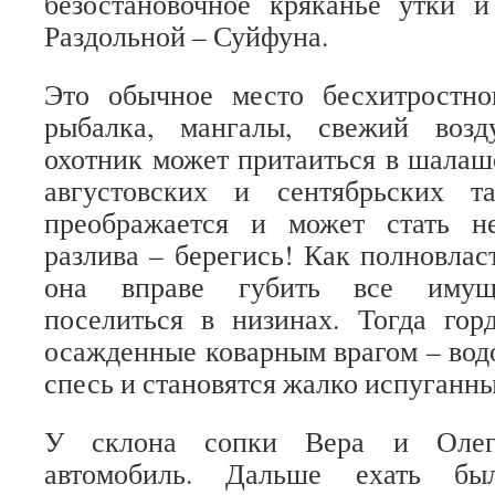
безостановочное кряканье утки 
Раздольной – Суйфуна.
Это обычное место бесхитростно
рыбалка, мангалы, свежий возд
охотник может притаиться в шалаше
августовских и сентябрьских т
преображается и может стать н
разлива – берегись! Как полновлас
она вправе губить все имущ
поселиться в низинах. Тогда гор
осажденные коварным врагом – вод
спесь и становятся жалко испуганн
У склона сопки Вера и Олег
автомобиль. Дальше ехать бы