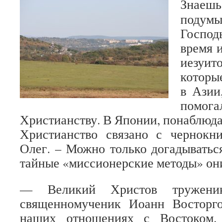
Зна
подумы
Госпо
время и
иезуит
которы
в Азии
помога
Христианству. В Японии, понаблюдав
Христианство связано с чернокн
Олег. – Можно только догадываться
тайные «миссионерские методы» они
— Великий Христов труженик
священномученик Иоанн Восторг
наших отношениях с Востоком. 