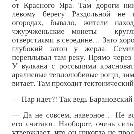
от Красного Яра. Там дороги ни
левому берегу Раздольной не 
огородах, бывало, жители нахо
чжурчженьские монеты – кругл
отверстиями в середине… Зато хо
глубокий затон у жерла. Семи
переплывал там реку. Прямо через 
У вулкана с россыпями красноват
аралиевые теплолюбивые рощи, зимо
витает. Там проходит тектонический
— Пар идет?! Так ведь Барановский
— Да не совсем, наверное… Не в
его считают. Наоборот, очень силь
утверждает, что он никогда не прос