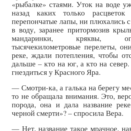
«рыбалке» стаями. Уток на воде уж
назад каких только расцветок
перепончатые лапы, ни плюхались с
в воду, заранее притормозив крыль
мандаринки, кряквы, ог
тысячекилометровые перелеты, он
реке, ждали потепления, чтобы от
дальше – кто на юг, а кто на север
гнездиться у Красного Яра.
— Смотри-ка, а галька на берегу ме
то не обращала внимания. Это, вер
порода, она и дала название рек
черной смерти»? – спросила Вера.
— Нет, название такое мрачное, нав