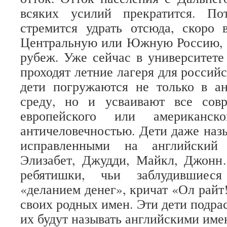
всяких усилий прекратится. По
стремится удрать отсюда, скоро 
Центральную или Южную Россию, а
рубеж. Уже сейчас в университете
проходят летние лагеря для россий
дети погружаются не только в а
среду, но и усваивают все сов
европейского или американс
античеловечностью. Дети даже назы
исправленными на английский 
Элизабет, Джудди, Майкл, Джон
ребятишки, чьи заблудившиеся
«деланием денег», кричат «Ол райт
своих родных имен. Эти дети подраст
их будут называть английскими име