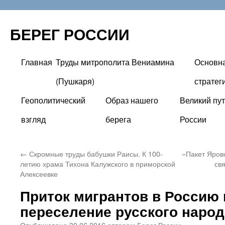
БЕРЕГ РОССИИ
Главная
Труды митрополита Вениамина
Основн
Перейти
(Пушкаря)
стратег
к
Геополитический
Образ нашего
Великий пут
содержимому
взгляд
берега
России
←
Скромные труды бабушки Раисы. К 100-
«Пакет Яров
летию храма Тихона Калужского в приморской
св
Алексеевке
Приток мигрантов в Россию 
переселение русского народ
Опубликовано
30.06.2016
автором
Берег России