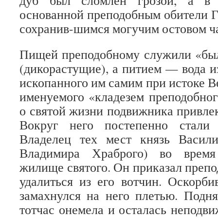
дуб был сломлен грозой, а в 
основанной преподобным обители Г
сохранив-шимся могучим остовом ч
Пищей преподобному служили «бы
(дикорастущие), а питием — вода и
ископанного им самим при истоке В
именуемого «кладезем преподобног
о святой жизни подвижника привлек
Вокруг него постепенно стали 
Владелец тех мест князь Васил
Владимира Храброго) во время
жилище святого. Он приказал преп
удалиться из его вотчин. Оскорби
замахнулся на него плетью. Подня
тотчас онемела и осталась неподв