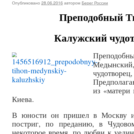
Опубликовано
28.06.2016
автором
Берег России
Преподобный Т
Калужский чудо
Препод
Медынск
чудотворе
Предполагаю
из «матери
Киева.
В юности он пришел в Москву и
постриг, по преданию, в Чудово
некоторое время, по любви к уедин