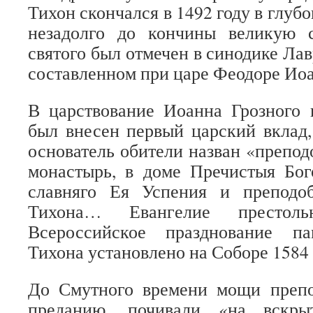
Тихон скончался в 1492 году в глубо
незадолго до кончины великую 
святого был отмечен в синодике Ла
составленном при царе Феодоре Ио
В царствование Иоанна Грозного 
был внесен первый царский вклад,
основатель обители назван «препод
монастырь, в доме Пречистыя Бог
славняго Ея Успения и преподо
Тихона… Евангелие престоль
Всероссийское празднование па
Тихона установлено на Соборе 1584 
До Смутного времени мощи препо
преданию, почивали «на вскры