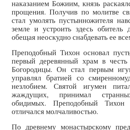
наказанием Божиим, князь раскаял
прощения. Получив по молитве св
стал умолять пустынножителя навс
земле и устроить здесь обитель 
обещая неоскудно снабдевать ее вс
Преподобный Тихон основал пусты
первый деревянный храм в честь
Богородицы. Он стал первым иг
управлял братией со смиренному
незлобием. Святой игумен пита
жаждущих, принимал странны
обидимых. Преподобный Тихон
отличался молчаливостью.
По древнему монастырскому пре