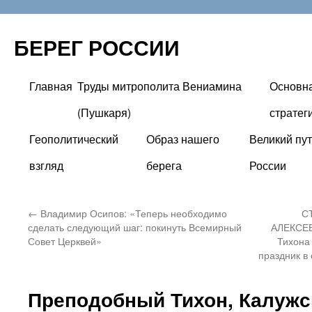
БЕРЕГ РОССИИ
Главная
Труды митрополита Вениамина
Основн
Перейти
(Пушкаря)
стратег
к
Геополитический
Образ нашего
Великий пут
содержимому
взгляд
берега
России
←
Владимир Осипов: «Теперь необходимо
С
сделать следующий шаг: покинуть Всемирный
АЛЕКСЕЕ
Совет Церквей»
Тихона
праздник в
Преподобный Тихон, Калужс