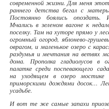
современной жизни. Для меня этот
раннего детства бегал с матерь
Постоянно боялись опоздать. И
Мчались в зеленом вагоне к неда
поселку. Там на хуторе прямо у ле
огромный огород, яблонево-грушев
оврагом, и маленькое озеро с кара
раздумья и мечтания на ветвях м
дома. Прополка гладиолусов в о
палатке среди поспевающего сада
на уходящем в озеро мостике 
приморскими дождями досок… Ле
усадьбе.
И вот те же самые запахи приозе