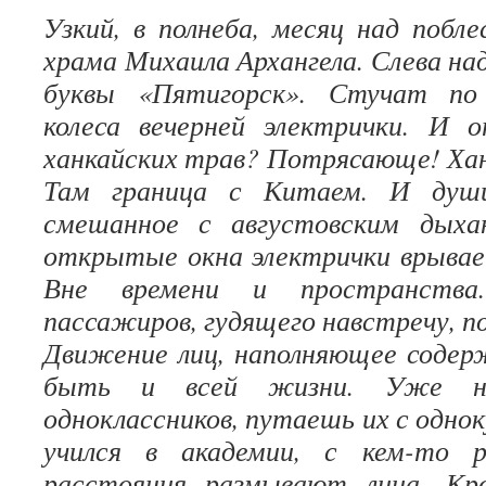
Узкий, в полнеба, месяц над поб
храма Михаила Архангела. Слева на
буквы «Пятигорск». Стучат по
колеса вечерней электрички. И о
ханкайских трав? Потрясающе! Ханк
Там граница с Китаем. И души
смешанное с августовским дыха
открытые окна электрички врывае
Вне времени и пространства
пассажиров
,
гудящего навстречу, по
Движение лиц, наполняющее содер
быть и всей жизни. Уже не
одноклассников, путаешь их с одно
учился в академии, с кем-то 
расстояния размывают лица. Кр