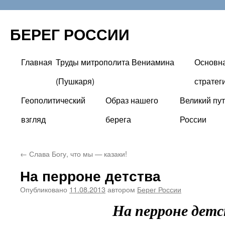
БЕРЕГ РОССИИ
Главная
Труды митрополита Вениамина
Основн
Перейти
(Пушкаря)
стратег
к
Геополитический
Образ нашего
Великий пут
содержимому
взгляд
берега
России
←
Слава Богу, что мы — казаки!
На перроне детства
Опубликовано
11.08.2013
автором
Берег России
На перроне дет