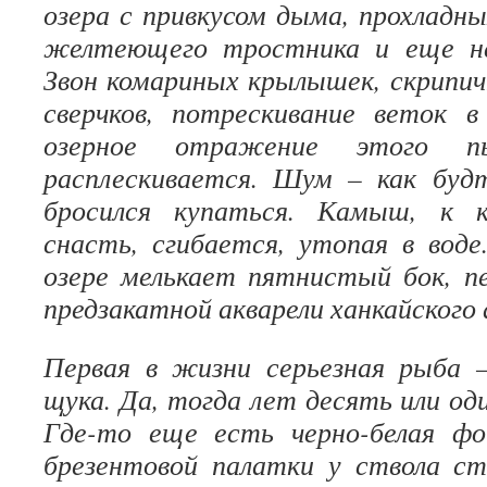
озера с привкусом дыма, прохладны
желтеющего тростника и еще не
Звон комариных крылышек, скрипи
сверчков, потрескивание веток 
озерное отражение этого пь
расплескивается. Шум – как буд
бросился купаться. Камыш, к к
снасть, сгибается, утопая в вод
озере мелькает пятнистый бок, пе
предзакатной акварели ханкайского
Первая в жизни серьезная рыба –
щука. Да, тогда лет десять или од
Где-то еще есть черно-белая ф
брезентовой палатки у ствола ст