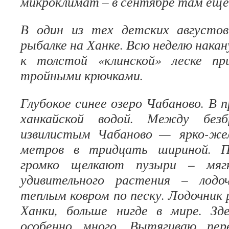
микроклимат – в сентябре там еще
В один из тех детских августов
рыбалке на Ханке. Всю неделю нака
к толстой «клинской» леске пр
тройными крючками.
Глубокое синее озеро Чабаново. В п
ханкайской водой. Между без
извилистым Чабаново — ярко-жел
метров в тридцать шириной. П
громко щелкают пузыри – мяг
удивительного растения – лодо
теплым ковром по песку. Лодочник 
Ханки, больше нигде в мире. Зд
особенно много. Вытягиваю пер