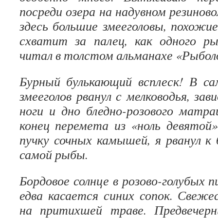
посреди озера на надувном резинов
здесь большие змееголовы, похожие
схватит за палец, как одного ры
читал в толстом альманахе «Рыбол
Бурный булькающий всплеск! В с
змееголов рванул с мелководья, зав
ноги и дно бледно-розового матра
конец перемета из «ноль девятой»
пучку сочных камышей, я рванул к
самой рыбы.
Бордовое солнце в розово-голубых 
едва касается синих сопок. Свеж
на притихшей траве. Предвечерн