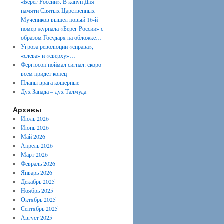
«Берег России». В канун Дня
памяти Святых Царственных
Мучеников вышел новый 16-й
номер журнала «Берег России» с
образом Государя на обложке…
Угроза революции «справа»,
«слева» и «сверху»…
Фергюсон поймал сигнал: скоро
всем придет конец
Планы врага кошерные
Дух Запада – дух Талмуда
Архивы
Июль 2026
Июнь 2026
Май 2026
Апрель 2026
Март 2026
Февраль 2026
Январь 2026
Декабрь 2025
Ноябрь 2025
Октябрь 2025
Сентябрь 2025
Август 2025