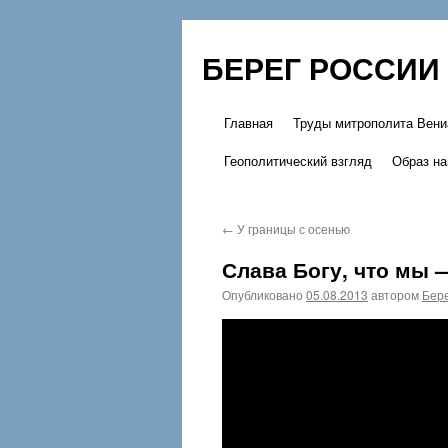
БЕРЕГ РОССИИ
Главная
Труды митрополита Вени
Перейти
Геополитический взгляд
Образ на
к
содержимому
←
У границы с осенью
Слава Богу, что мы —
Опубликовано
05.08.2013
автором
Бере