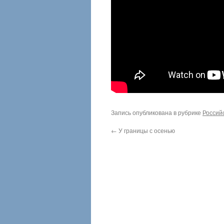
Запись опубликована в рубрике
Россий
←
У границы с осенью