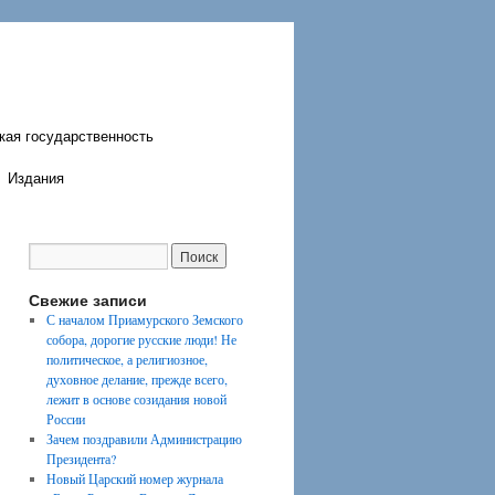
кая государственность
Издания
Свежие записи
С началом Приамурского Земского
собора, дорогие русские люди! Не
политическое, а религиозное,
духовное делание, прежде всего,
лежит в основе созидания новой
России
Зачем поздравили Администрацию
Президента?
Новый Царский номер журнала