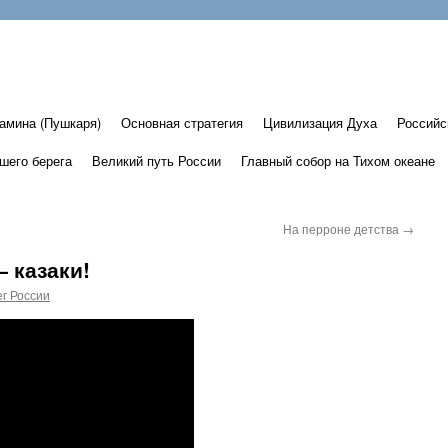
амина (Пушкаря)
Основная стратегия
Цивилизация Духа
Российс
шего берега
Великий путь России
Главный собор на Тихом океане
На перроне детства
→
 казаки!
г России