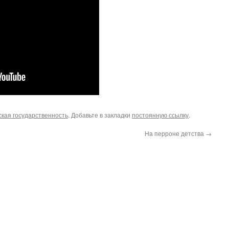
ская государственность
. Добавьте в закладки
постоянную ссылку
.
На перроне детства
→