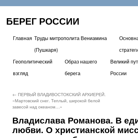
БЕРЕГ РОССИИ
Главная
Труды митрополита Вениамина
Основн
Перейти
(Пушкаря)
стратег
к
Геополитический
Образ нашего
Великий пут
содержимому
взгляд
берега
России
←
ПЕРВЫЙ ВЛАДИВОСТОКСКИЙ АРХИЕРЕЙ.
«Мартовский снег. Теплый, широкой белой
завесой над океаном…»
Владислава Романова. В ед
любви. О христианской мисс