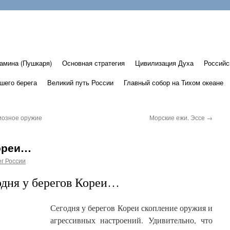
амина (Пушкаря)
Основная стратегия
Цивилизация Духа
Российс
шего берега
Великий путь России
Главный собор на Тихом океане
гиозное оружие
Морские ежи. Эссе
→
Кореи…
г России
одня у берегов Кореи…
Сегодня у берегов Кореи скопление оружия и
агрессивных настроений. Удивительно, что