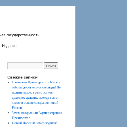
кая государственность
Издания
Свежие записи
С началом Приамурского Земского
собора, дорогие русские люди! Не
политическое, а религиозное,
духовное делание, прежде всего,
лежит в основе созидания новой
России
Зачем поздравили Администрацию
Президента?
Новый Царский номер журнала