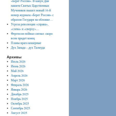
«Берег России». В канун Дня
памяти Святых Царственных
Мучеников вышел новый 16-й
номер журнала «Берег России» с
образом Государя на обложке…
Угроза революции «справа»,
«слева» и «сверху»…
Фергюсон поймал сигнал: скоро
всем придет конец
Планы врага кошерные
Дух Запада – дух Талмуда
Архивы
Июль 2026
Июнь 2026
Май 2026
Апрель 2026
Март 2026
Февраль 2026
Январь 2026
Декабрь 2025
Ноябрь 2025
Октябрь 2025
Сентябрь 2025
Август 2025