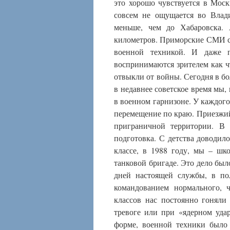
это хорошо чувствуется в Мос
совсем не ощущается во Влади
меньше, чем до Хабаровска.
километров. Приморские СМИ со
военной техникой. И даже п
воспринимаются зрителем как ч
отвыкли от войны. Сегодня в бо
в недавнее советское время мы,
в военном гарнизоне. У каждого
перемещение по краю. Приезжий,
приграничной территории. В 
подготовка. С детства доводило
классе, в 1988 году, мы – ш
танковой бригаде. Это дело был
дней настоящей службы, в по
командованием нормального, 
классов нас постоянно гоняли
тревоге или при «ядерном уда
форме, военной техники было 