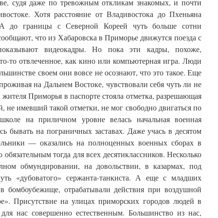
кве, судя даже по тревожным откликам знакомых, и почти
востоке. Хотя расстояние от Владивостока до Пхеньяна
 А до границы с Северной Кореей чуть больше сотни
общают, что из Хабаровска в Приморье движутся поезда с
оказывают видеокадры. Но пока эти кадры, похоже,
то-то отвлеченное, как кино или компьютерная игра. Люди
льшинстве своем они вовсе не осознают, что это такое. Еще
 проживая на Дальнем Востоке, чувствовали себя чуть ли не
 жителя Приморья в паспорте стояла отметка, разрешающая
 не имевший такой отметки, не мог свободно двигаться по
школе на приличном уровне велась начальная военная
сь бывать на пограничных заставах. Даже учась в десятом
кольники — оказались на полноценных военных сборах в
о обязательным тогда для всех десятиклассников. Несколько
лном обмундировании, на довольствии, в казармах, под
чуть «дубоватого» сержанта-танкиста. А еще с младших
 в бомбоубежище, отрабатывали действия при воздушной
ре». Присутствие на улицах приморских городов людей в
для нас совершенно естественным. Большинство из нас,