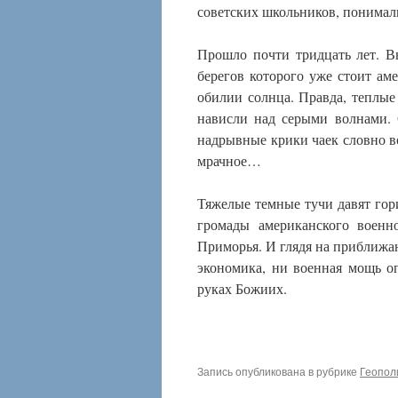
советских школьников, понимали
Прошло почти тридцать лет. В
берегов которого уже стоит ам
обилии солнца. Правда, теплы
нависли над серыми волнами. 
надрывные крики чаек словно во
мрачное…
Тяжелые темные тучи давят гори
громады американского военно
Приморья. И глядя на приближа
экономика, ни военная мощь оп
руках Божиих.
Запись опубликована в рубрике
Геопол