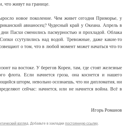
, что живут на границе.
ыросло новое поколение. Чем живет сегодня Приморье, у
ериканский авианосец? Чудесный край у Океана. Апрель в
е дни Пасхи сменились пасмурностью и прохладой. Облака
Сопки ссутулились над водой. Тревожные, даже какие-то
звещают о том, что в любой момент может начаться что-то
зонт на востоке. У берегов Кореи, там, где стоят железные
го флота. Если начнется гроза, она коснется и нашего
ющийся шторм, невольно осознаешь, что ни дипломатия, ни
ределяют сейчас: начнется, или не начнется война. Всё в
Игорь Романов
итический взгляд
. Добавьте в закладки
постоянную ссылку
.