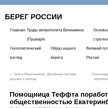
БЕРЕГ РОССИИ
Главная
Труды митрополита Вениамина
Основн
Перейти
(Пушкаря)
стратег
к
Геополитический
Образ нашего
Великий пут
содержимому
взгляд
берега
России
←
Ольга Решетникова. Духовный пастырь
Самонадея
русских и болгар
практиче
Помощница Теффта поработ
общественностью Екатерин
Опубликовано
13.02.2016
автором
Берег России