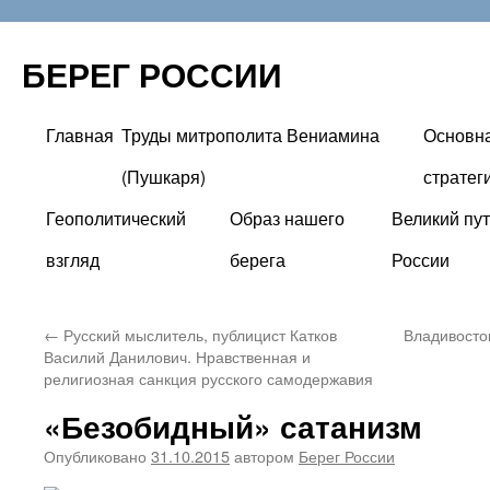
БЕРЕГ РОССИИ
Главная
Труды митрополита Вениамина
Основн
Перейти
(Пушкаря)
стратег
к
Геополитический
Образ нашего
Великий пут
содержимому
взгляд
берега
России
←
Русский мыслитель, публицист Катков
Владивосто
Василий Данилович. Нравственная и
религиозная санкция русского самодержавия
«Безобидный» сатанизм
Опубликовано
31.10.2015
автором
Берег России