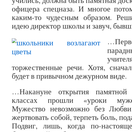
учились, должна быть памятная дос
офицера спецназа. И многое пото
каким-то чудесным образом. Реш
идею директор школы и завуч, быв
…Пер
пара
учи
торжественные речи. Хотя, сначал
будет в привычном дежурном виде.
…Накануне открытия памятной 
классах прошли «уроки муже
Мужество невозможно без Любви
жертвовать собой, терпеть боль, под
Подвиг, лишь, когда по-настоящ