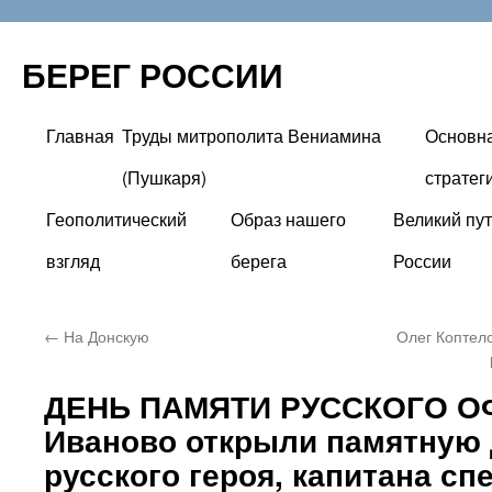
БЕРЕГ РОССИИ
Главная
Труды митрополита Вениамина
Основн
Перейти
(Пушкаря)
стратег
к
Геополитический
Образ нашего
Великий пут
содержимому
взгляд
берега
России
←
На Донскую
Олег Коптело
ДЕНЬ ПАМЯТИ РУССКОГО О
Иваново открыли памятную 
русского героя, капитана сп