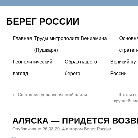
БЕРЕГ РОССИИ
Главная
Труды митрополита Вениамина
Основн
Перейти
(Пушкаря)
стратег
к
Геополитический
Образ нашего
Великий пут
содержимому
взгляд
берега
России
←
Состояние управленческой элиты
Штаты со
крупнейшие
АЛЯСКА — ПРИДЕТСЯ ВОЗ
Опубликовано
26.03.2014
автором
Берег России