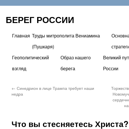
БЕРЕГ РОССИИ
Главная
Труды митрополита Вениамина
Основн
Перейти
(Пушкаря)
стратег
к
Геополитический
Образ нашего
Великий пут
содержимому
взгляд
берега
России
←
Синедрион в лице Трампа требует наши
Торжеств
недра
Новомуч
сердечн
на
Что вы стесняетесь Христа?