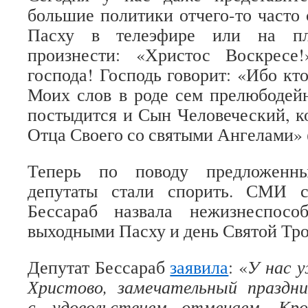
большие политики отчего-то часто 
Пасху в телеэфире или на п
произнести: «Христос Воскресе!
господа! Господь говорит: «Ибо кт
Моих слов в роде сем прелюбодей
постыдится и Сын Человеческий, ко
Отца Своего со святыми Ангелами» 
Теперь по поводу предложенн
депутаты стали спорить. СМИ с
Бессараб назвала нежизнеспосо
выходными Пасху и день Святой Тр
Депутат Бессараб
заявила
: «
У нас 
Христово, замечательный праздн
с удовольствием отмечаем. Кр