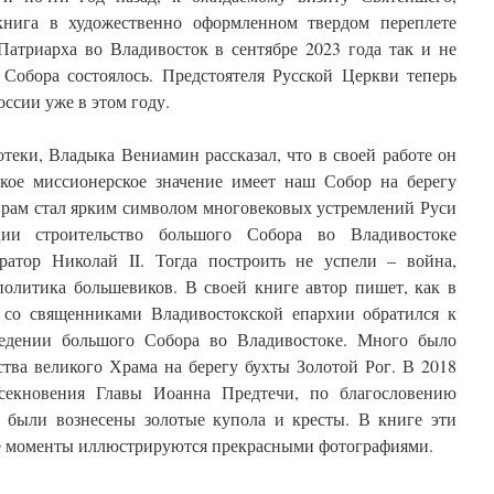
книга в художественно оформленном твердом переплете
Патриарха во Владивосток в сентябре 2023 года так и не
 Собора состоялось. Предстоятеля Русской Церкви теперь
оссии уже в этом году.
теки, Владыка Вениамин рассказал, что в своей работе он
ликое миссионерское значение имеет наш Собор на берегу
Храм стал ярким символом многовековых устремлений Руси
ии строительство большого Собора во Владивостоке
ратор Николай II. Тогда построить не успели – война,
политика большевиков. В своей книге автор пишет, как в
е со священниками Владивостокской епархии обратился к
едении большого Собора во Владивостоке. Много было
ства великого Храма на берегу бухты Золотой Рог. В 2018
секновения Главы Иоанна Предтечи, по благословению
 были вознесены золотые купола и кресты. В книге эти
 моменты иллюстрируются прекрасными фотографиями.