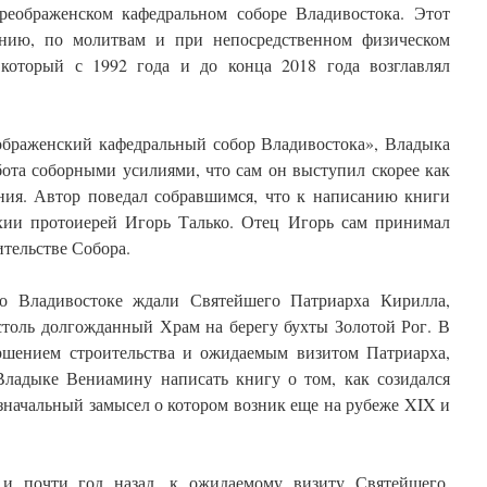
Преображенском кафедральном соборе Владивостока. Этот
ению, по молитвам и при непосредственном физическом
который с 1992 года и до конца 2018 года возглавлял
ображенский кафедральный собор Владивостока», Владыка
абота соборными усилиями, что сам он выступил скорее как
ания. Автор поведал собравшимся, что к написанию книги
рхии протоиерей Игорь Талько. Отец Игорь сам принимал
ительстве Собора.
о Владивостоке ждали Святейшего Патриарха Кирилла,
столь долгожданный Храм на берегу бухты Золотой Рог. В
ршением строительства и ожидаемым визитом Патриарха,
ладыке Вениамину написать книгу о том, как созидался
значальный замысел о котором возник еще на рубеже XIX и
, и почти год назад, к ожидаемому визиту Святейшего,