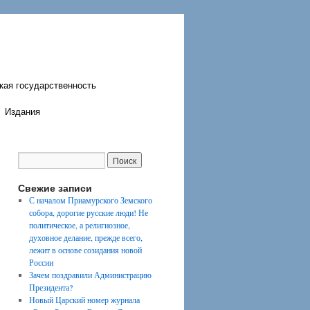
кая государственность
Издания
Свежие записи
С началом Приамурского Земского
собора, дорогие русские люди! Не
политическое, а религиозное,
духовное делание, прежде всего,
лежит в основе созидания новой
России
Зачем поздравили Администрацию
Президента?
Новый Царский номер журнала