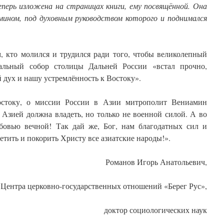
перь изложена на страницах книги, ему посвящённой. Она
ином, под духовным руководством которого и поднимался
м, кто молился и трудился ради того, чтобы великолепный
альный собор столицы Дальней России «встал прочно,
 дух и нашу устремлённость к Востоку».
остоку, о миссии России в Азии митрополит Вениамин
 Азией должна владеть, но только не военной силой. А во
бовью вечной! Так дай же, Бог, нам благодатных сил и
тить и покорить Христу все азиатские народы!».
Романов Игорь Анатольевич,
 Центра церковно-государственных отношений «Берег Рус»,
доктор социологических наук