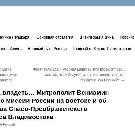
амина (Пушкаря)
Основная стратегия
Цивилизация Духа
Российс
шего берега
Великий путь России
Главный собор на Тихом океане
Издана
Фестиваль ада и Русская Церковь. Кто возвысит свой
ыдающемся
глас над этим безумием, кто остановит тех, кто
вицком)
глумится над Россией?
→
а владеть… Митрополит Вениамин
 о миссии России на востоке и об
тва Спасо-Преображенского
ра Владивостока
г России