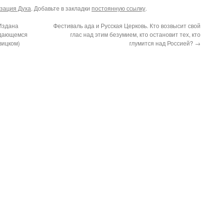
зация Духа
. Добавьте в закладки
постоянную ссылку
.
Издана
Фестиваль ада и Русская Церковь. Кто возвысит свой
ыдающемся
глас над этим безумием, кто остановит тех, кто
вицком)
глумится над Россией?
→