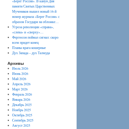
«Берег России». В канун Дня
памяти Святых Царственных
Мучеников вышел новый 16-й
номер журнала «Берег России» с
образом Государя на обложке…
Угроза революции «справа»,
«слева» и «сверху»…
Фергюсон поймал сигнал: скоро
всем придет конец
Планы врага кошерные
Дух Запада – дух Талмуда
Архивы
Июль 2026
Июнь 2026
Май 2026
Апрель 2026
Март 2026
Февраль 2026
Январь 2026
Декабрь 2025
Ноябрь 2025
Октябрь 2025
Сентябрь 2025
Август 2025