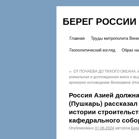
БЕРЕГ РОССИИ
Главная
Труды митрополита Вени
Перейти
Геополитический взгляд
Образ на
к
содержимому
←
ОТ ПОЧАЕВА ДО ТИХОГО ОКЕАНА. 
уникальная и долгожданная книга о в
архиерее-исповеднике Вениамине (Но
Россия Азией должн
(Пушкарь) рассказал
истории строительс
кафедрального собо
Опубликовано
01.06.2024
автором
Бере