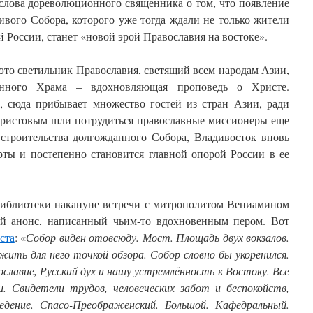
 слова дореволюционного священника о том, что появление
ивого Собора, которого уже тогда ждали не только жители
й России, станет «новой эрой Православия на востоке».
это светильник Православия, светящий всем народам Азии,
енного Храма – вдохновляющая проповедь о Христе.
, сюда прибывает множество гостей из стран Азии, ради
ристовым шли потрудиться православные миссионеры еще
строительства долгожданного Собора, Владивосток вновь
рты и постепенно становится главной опорой России в ее
библиотеки накануне встречи с митрополитом Вениамином
ый анонс, написанный чьим-то вдохновенным пером. Вот
ста
: «
Собор виден отовсюду. Мост. Площадь двух вокзалов.
ить для него точкой обзора. Собор словно бы укоренился.
лавие, Русский дух и нашу устремлённость к Востоку. Все
и. Свидетели трудов, человеческих забот и беспокойств,
едение. Спасо-Преображенский. Большой. Кафедральный.