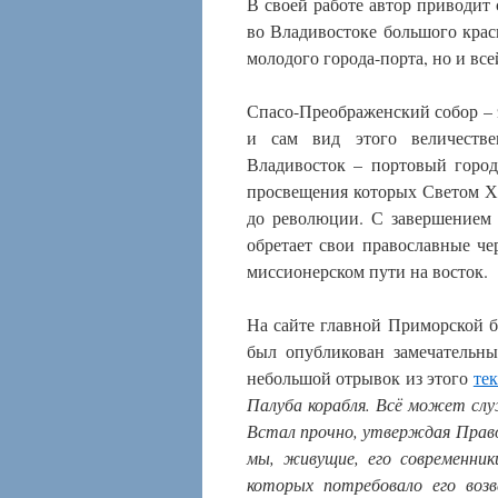
В своей работе автор приводит
во Владивостоке большого крас
молодого города-порта, но и все
Спасо-Преображенский собор – 
и сам вид этого величеств
Владивосток – портовый город
просвещения которых Светом Х
до революции. С завершением 
обретает свои православные че
миссионерском пути на восток.
На сайте главной Приморской 
был опубликован замечательн
небольшой отрывок из этого
тек
Палуба корабля. Всё может служ
Встал прочно, утверждая Правос
мы, живущие, его современник
которых потребовало его возв