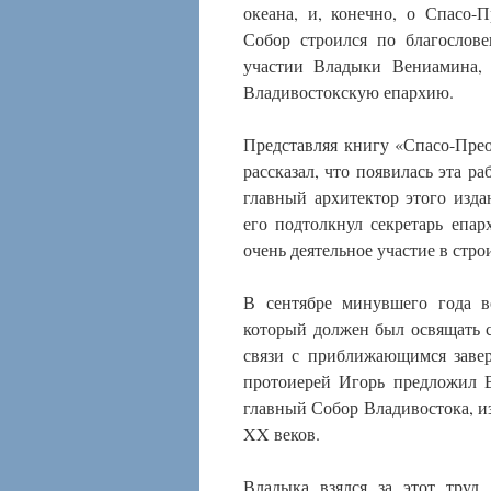
океана, и, конечно, о Спасо-
Собор строился по благослов
участии Владыки Вениамина, 
Владивостокскую епархию.
Представляя книгу «Спасо-Пре
рассказал, что появилась эта р
главный архитектор этого изд
его подтолкнул секретарь епа
очень деятельное участие в стро
В сентябре минувшего года в
который должен был освящать 
связи с приближающимся заве
протоиерей Игорь предложил В
главный Собор Владивостока, и
XX веков.
Владыка взялся за этот труд