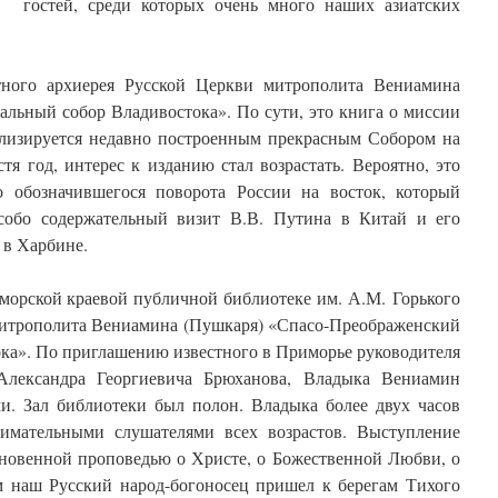
гостей, среди которых очень много наших азиатских
тного архиерея Русской Церкви митрополита Вениамина
льный собор Владивостока». По сути, это книга о миссии
волизируется недавно построенным прекрасным Собором на
тя год, интерес к изданию стал возрастать. Вероятно, это
о обозначившегося поворота России на восток, который
собо содержательный визит В.В. Путина в Китай и его
 в Харбине.
морской краевой публичной библиотеке им. А.М. Горького
 митрополита Вениамина (Пушкаря) «Спасо-Преображенский
ка». По приглашению известного в Приморье руководителя
Александра Георгиевича Брюханова, Владыка Вениамин
ми. Зал библиотеки был полон. Владыка более двух часов
имательными слушателями всех возрастов. Выступление
хновенной проповедью о Христе, о Божественной Любви, о
м наш Русский народ-богоносец пришел к берегам Тихого