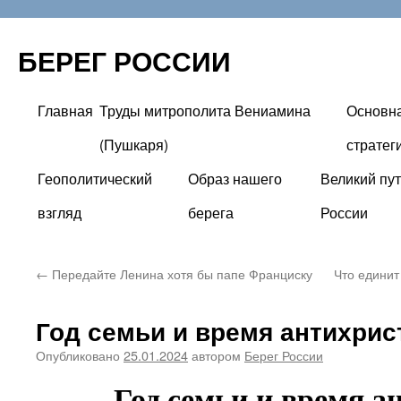
БЕРЕГ РОССИИ
Главная
Труды митрополита Вениамина
Основн
Перейти
(Пушкаря)
стратег
к
Геополитический
Образ нашего
Великий пут
содержимому
взгляд
берега
России
←
Передайте Ленина хотя бы папе Франциску
Что единит
Год семьи и время антихрис
Опубликовано
25.01.2024
автором
Берег России
Год семьи и время а