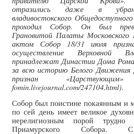
правителю Царской Крови».
отразились даже в убран
владивостокского Общедоступного
проходил Собор. Он был пре
Грановитой Палаты Московского
актом Собор 18/31 июля призн
осуществление Верховной 
принадлежат Династии Дома Роман
за всю историю Белого Движения
признан «Царствующим» (ht
fomin.livejournal.com/247104.html)
.
Собор был поистине покаянным и 
по сей день имеет великое духов
нерелигиозным порой трудно о
Приамурского Собора. С