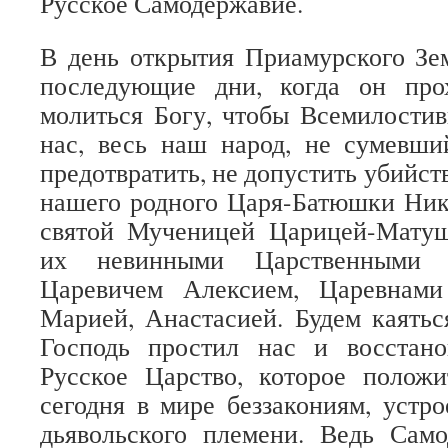
Русское Самодержавие.
В день открытия Приамурского Зе
последующие дни, когда он про
молиться Богу, чтобы Всемилости
нас, весь наш народ, не сумевш
предотвратить, не допустить убийст
нашего родного Царя-Батюшки Ник
святой Мученицей Царицей-Мату
их невинными Царственными Д
Царевичем Алексием, Царевнами
Марией, Анастасией. Будем каятьс
Господь простил нас и восстан
Русское Царство, которое полож
сегодня в мире беззакониям, устр
дьявольского племени. Ведь Сам