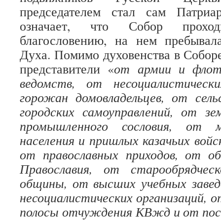
председателем стал сам Патриа
означает, что Собор прох
благословению, на нем пребывала
Духа. Помимо духовенства в Собор
представители «
от армии и флот
ведомств, от несоциалистическ
горожан домовладельцев, от сель
городских самоуправлений, от зе
промышленного сословия, от м
населения и пришлых казачьих войс
от православных приходов, от о
Православия, от старообрядчес
общины, от высших учебных завед
несоциалистических организаций, о
полосы отчуждения КВжд и от пос