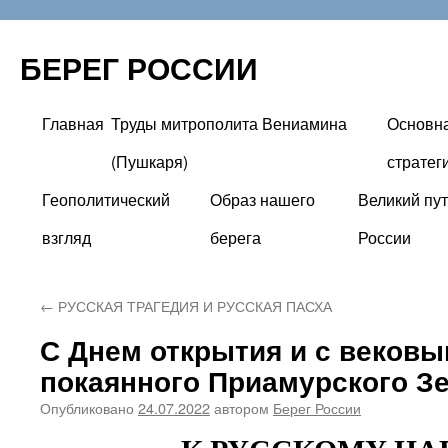
БЕРЕГ РОССИИ
Главная
Труды митрополита Вениамина
Основн
Перейти
(Пушкаря)
стратег
к
Геополитический
Образ нашего
Великий пут
содержимому
взгляд
берега
России
←
РУССКАЯ ТРАГЕДИЯ И РУССКАЯ ПАСХА
С Днем открытия и с веков
покаянного Приамурского З
Опубликовано
24.07.2022
автором
Берег России