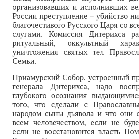
организовавших и исполнивших ве
России преступление – убийство ни
благочестивого Русского Царя со в
слугами. Комиссия Дитерихса р
ритуальный, оккультный хар
уничтожения святых тел Правос
Семьи.
Приамурский Собор, устроенный п
генерала Дитерихса, надо восп
глубокого осознания выдающими
того, что сделали с Православ
народом сыны дьявола и что они 
всем человечеством, если не буд
если не восстановится власть По