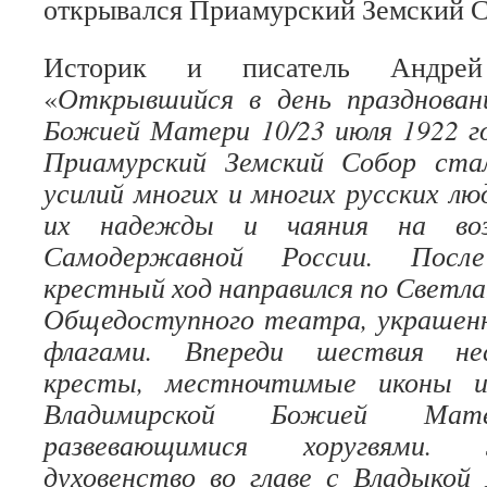
открывался Приамурский Земский С
Историк и писатель Андре
«
Открывшийся в день празднован
Божией Матери 10/23 июля 1922 г
Приамурский Земский Собор ста
усилий многих и многих русских люд
их надежды и чаяния на воз
Самодержавной России. Посл
крестный ход направился по Светла
Общедоступного театра, украшен
флагами. Впереди шествия нес
кресты, местночтимые иконы и
Владимирской Божией Мате
развевающимися хоругвями. 
духовенство во главе с Владыкой