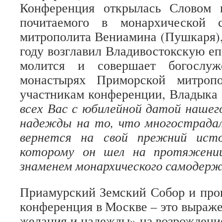
Конференция открылась Словом 
почитаемого в монархической 
митрополита Вениамина (Пушкаря),
году возглавил Владивостокскую еп
молится и совершает богослу
монастырях Приморской митроп
участникам конференции, Владыка 
всех Вас с юбилейной датой нашег
надежды на то, что многострадал
вернется на свой прежний исто
которому он шел на протяжении
знаменем монархического самодерж
Приамурский Земский Собор и про
конференция в Москве – это выраже
желания и надежды» на возрождение