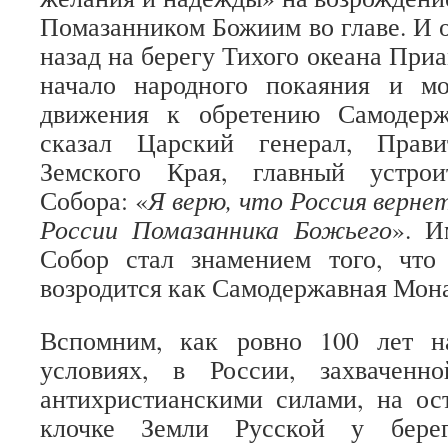
Помазанником Божиим во главе. И 
назад на берегу Тихого океана При
начало народного покаяния и м
движения к обретению Самодерж
сказал Царский генерал, Прави
Земского Края, главный устрои
Собора: «
Я верю, что Россия верне
России Помазанника Божьего
». И
Собор стал знамением того, что 
возродится как Самодержавная Мон
Вспомним, как ровно 100 лет н
условиях, в России, захваченн
антихристианскими силами, на ос
клочке Земли Русской у берег