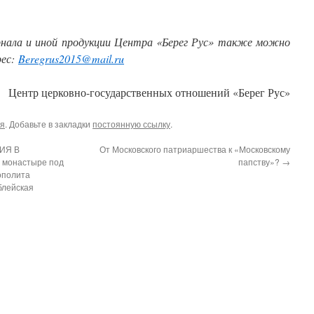
нала и иной продукции Центра «Берег Рус» также можно
рес:
Beregrus2015@mail.ru
Центр церковно-государственных отношений «Берег Рус»
я
. Добавьте в закладки
постоянную ссылку
.
ИЯ В
От Московского патриаршества к «Московскому
 монастыре под
папству»?
→
ополита
блейская