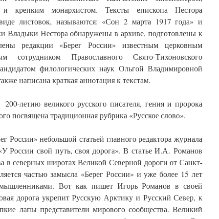
м и крепким монархистом. Тексты епископа Нестора
виде листовок, называются: «Сон 2 марта 1917 года» и
ки Владыки Нестора обнаружены в архиве, подготовлены к
лены редакции «Берег России» известным церковным
м сотрудником Православного Свято-Тихоновского
 кандидатом филологических наук Ольгой Владимировной
кже написана краткая аннотация к текстам.
200-летию великого русского писателя, гения и пророка
го посвящена традиционная рубрика «Русское слово».
ег России» небольшой статьей главного редактора журнала
У России свой путь, своя дорога». В статье И.А. Романов
ва в северных широтах Великой Северной дороги от Санкт-
ляется частью замысла «Берег России» и уже более 15 лет
омышленниками. Вот как пишет Игорь Романов в своей
овая дорога укрепит Русскую Арктику и Русский Север, к
пкие лапы представители мирового сообщества. Великий