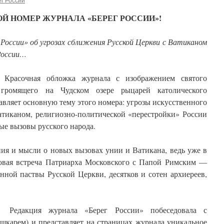
Й НОМЕР ЖУРНАЛА «БЕРЕГ РОССИИ»!
России» об угрозах сближения Русской Церкви с Ватиканом
России…
Красочная обложка журнала с изображением святого
 громящего на Чудском озере рыцарей католического
тавляет основную тему этого номера: угрозы искусственного
атиканом, религиозно-политической «перестройки» России
ые вызовы русского народа.
ия и мысли о новых вызовах унии и Ватикана, ведь уже в
овая встреча Патриарха Московского с Папой Римским —
ной паствы Русской Церкви, десятков и сотен архиереев,
Редакция журнала «Берег России» побеседовала с
карем) и представляет на страницах журнала уникальное