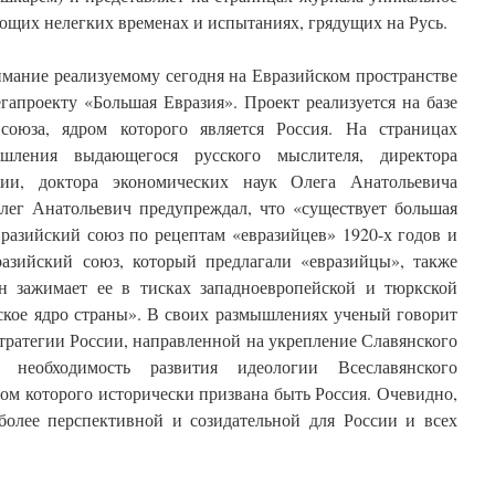
ющих нелегких временах и испытаниях, грядущих на Русь.
имание реализуемому сегодня на Евразийском пространстве
гапроекту «Большая Евразия». Проект реализуется на базе
 союза, ядром которого является Россия. На страницах
шления выдающегося русского мыслителя, директора
ции, доктора экономических наук Олега Анатольевича
лег Анатольевич предупреждал, что «существует большая
вразийский союз по рецептам «евразийцев» 1920-х годов и
азийский союз, который предлагали «евразийцы», также
н зажимает ее в тисках западноевропейской и тюркской
ское ядро страны». В своих размышлениях ученый говорит
тратегии России, направленной на укрепление Славянского
 необходимость развития идеологии Всеславянского
ом которого исторически призвана быть Россия. Очевидно,
иболее перспективной и созидательной для России и всех