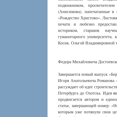
подвижником, просветителе
(Анисимова), напечатанные в 
«Рождество Христово». Листов
печати и любезно предостав
историком, старшим научны
гуманитарного университета,
Косик. Ольгой Владимировной та
Федора Михайловича Достоевско
Завершается новый выпуск «Бер
Игоря Анатольевича Романова «
рассуждает об идее строительст
Петербурга до Охотска. Идея яв
продвигается автором и един
статье, завершающей номер: «Н
которым уже потянули свои це