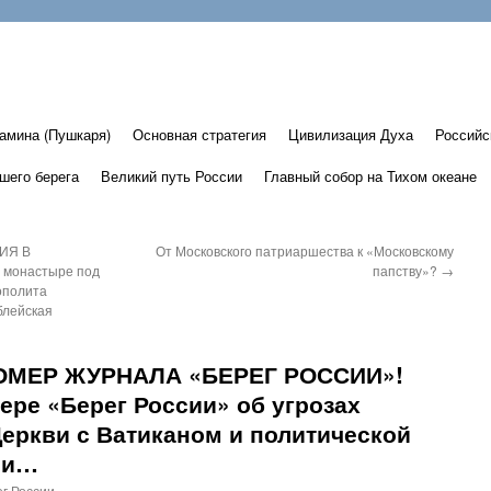
амина (Пушкаря)
Основная стратегия
Цивилизация Духа
Российс
шего берега
Великий путь России
Главный собор на Тихом океане
ИЯ В
От Московского патриаршества к «Московскому
 монастыре под
папству»?
→
ополита
блейская
МЕР ЖУРНАЛА «БЕРЕГ РОССИИ»!
ере «Берег России» об угрозах
еркви с Ватиканом и политической
ии…
г России