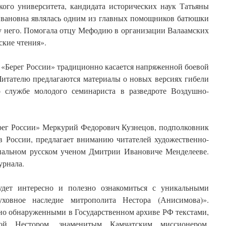
кого университета, кандидата исторических наук Татьяны
вановна являлась одним из главных помощников батюшки
у него. Помогала отцу Мефодию в организации Валаамских
ские чтения».
«Берег России» традиционно касается напряженной боевой
итателю предлагаются материалы о новых версиях гибели
 службе молодого семинариста в разведроте Воздушно-
рег России» Меркурий Федорович Кузнецов, подполковник
в России, предлагает вниманию читателей художественно-
иальном русском ученом Дмитрии Ивановиче Менделееве.
урнала.
дет интересно и полезно ознакомиться с уникальными
ховное наследие митрополита Нестора (Анисимова)».
но обнаруженными в Государственном архиве РФ текстами,
й Нестором, знаменитым Камчатским миссионером,