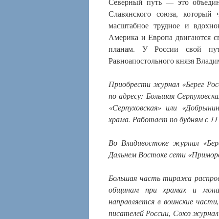
Северный путь — это объедин
Славянского союза, который 
масштабное трудное и вдохно
Америка и Европа двигаются с
планам. У России свой пу
Равноапостольного князя Влади
Приобрести журнал «Берег Рос
по адресу: Большая Серпуховская
«Серпуховская» или «Добрыни
храма. Работает по будням с 11 
Во Владивостоке журнал «Бере
Дальнем Востоке сети «Приморск
Большая часть тиража распрос
общинам при храмах и монас
направляется в воинские част
писателей России, Союз журнали