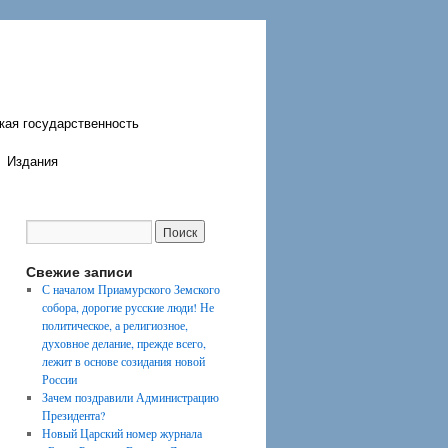
кая государственность
Издания
Свежие записи
С началом Приамурского Земского
собора, дорогие русские люди! Не
политическое, а религиозное,
духовное делание, прежде всего,
лежит в основе созидания новой
России
Зачем поздравили Администрацию
Президента?
Новый Царский номер журнала