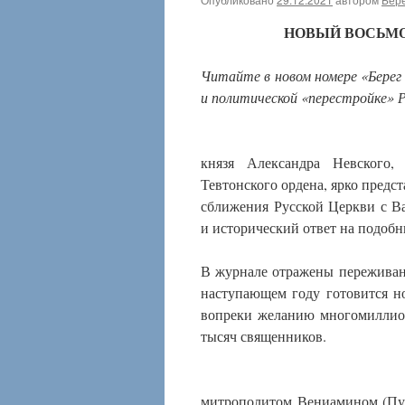
НОВЫЙ ВОСЬМО
Читайте в новом номере «Берег 
и политической «перестройке» 
князя Александра Невского,
Тевтонского ордена, ярко предс
сближения Русской Церкви с В
и исторический ответ на подобн
В журнале отражены переживан
наступающем году готовится н
вопреки желанию многомиллион
тысяч священников.
митрополитом Вениамином (Пуш