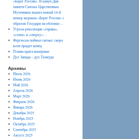
«Берег России». В канун Дня
памяти Святых Царственных
Мучеников вышел новый 16-й
номер журнала «Берег России» с
образом Государя на обложке…
Угроза революции «справа»,
«слева» и «сверху»…
Фергюсон поймал сигнал: скоро
всем придет конец
Планы врага кошерные
Дух Запада – дух Талмуда
Архивы
Июль 2026
Июнь 2026
Май 2026
Апрель 2026
Март 2026
Февраль 2026
Январь 2026
Декабрь 2025
Ноябрь 2025
Октябрь 2025
Сентябрь 2025
Август 2025