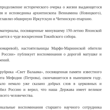
продолжение исторического очерка о жизни выдающегося
ля и исповедника архиепископа Вениамина (Новицкого),
озглавлял обширную Иркутскую и Читинскую епархию.
 материалы, посвященные минувшему 150-летию Японской
ается о чуде воскресения Токийского собора.
омаревой), настоятельницы Марфо-Мариинской обители
г России» публикует воспоминания о дорогой матушке и
рений.
рубрика «Свет Валаама», посвященная памяти известного
ита Мефодия (Петрова), скончавшегося в нынешнем году.
ыло немало уже сказано добрых слов в церковных и
бил Россию и верил, что наша Держава имеет великое
всего человечества.
кальные воспоминания старшего научного сотрудника