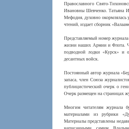
Православного Свято-Тихоновс
Ивановны Шевченко. Татьяна И
Мефодия, духовно окормлялась 
чтений, издает сборник «Валаам
Представляемый номер журнала 
жизни наших Армии и Флота. Ч
подводной лодки «Курск» и о
десантных войск.
Постоянный автор журнала «Бе
запаса, член Союза журналисто
публицистический очерк о ген
Очерк размещен на страницах ж
Многим читателям журнала бу
материалами из рубрики «Ду
Материалы представлены недав
написанными самим Владыко