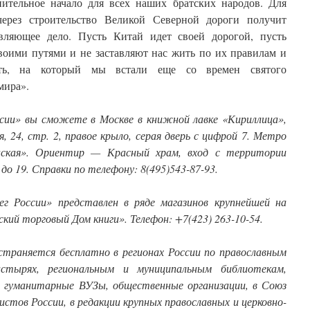
ительное начало для всех наших братских народов. Для
через строительство Великой Северной дороги получит
вляющее дело. Пусть Китай идет своей дорогой, пусть
воими путями и не заставляют нас жить по их правилам и
ть, на который мы встали еще со времен святого
мира».
сии» вы сможете в Москве в книжной лавке «Кириллица»,
, 24, стр. 2, правое крыло, серая дверь с цифрой 7. Метро
нская». Ориентир — Красный храм, вход с территории
до 19. Справки по телефону: 8(495)543-87-93.
г России» представлен в ряде магазинов крупнейшей на
ий торговый Дом книги». Телефон: +7(423) 263-10-54.
траняется бесплатно в регионах России по православным
тырях, региональным и муниципальным библиотекам,
и, гуманитарные ВУЗы, общественные организации, в Союз
стов России, в редакции крупных православных и церковно-