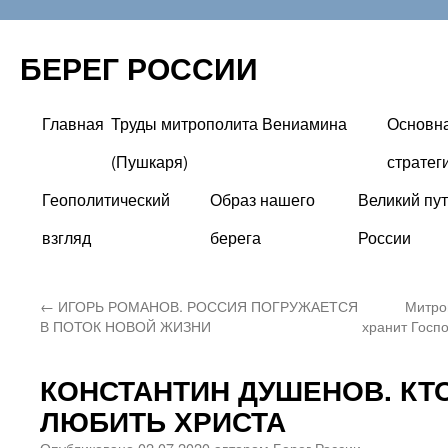
БЕРЕГ РОССИИ
Главная
Труды митрополита Вениамина
Основн
Перейти
(Пушкаря)
стратег
к
Геополитический
Образ нашего
Великий пут
содержимому
взгляд
берега
России
←
ИГОРЬ РОМАНОВ. РОССИЯ ПОГРУЖАЕТСЯ
Митро
В ПОТОК НОВОЙ ЖИЗНИ
хранит Госп
КОНСТАНТИН ДУШЕНОВ. КТ
ЛЮБИТЬ ХРИСТА
Опубликовано
02.07.2020
автором
Берег России