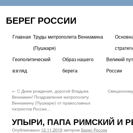
БЕРЕГ РОССИИ
Главная
Труды митрополита Вениамина
Основн
Перейти
(Пушкаря)
стратег
к
Геополитический
Образ нашего
Великий пут
содержимому
взгляд
берега
России
←
С Днем рождения, дорогой Владыка
Священномуч
Вениамин! Поздравления митрополиту
Вениамину (Пушкарю) от православных
патриотов России…
УПЫРИ, ПАПА РИМСКИЙ И 
Опубликовано
12.11.2019
автором
Берег России