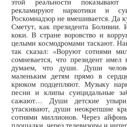
этой реальности показывают
рекламируют наркотики и су
Роскомнадзор не вмешивается. Да к
Сметут, как президента Боливии.
коки. В стране воровство и корру
целыми космодромами таскают. На
так сказал: «
Воруют сотнями мил
сомневается, что президент имел
думаем, что души. Души челов
маленьким детям прямо в сердц
крюком подцепляют. Музыку нар
песни и клипы суицидальные за
сажают… Души детские упыри
утаскивают, души неокрепшие кр
сотнями миллионов. Через айфоны
площадки, через телевизоры и интер