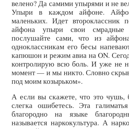
велено? Да самими упырями и не ве
Упыри в каждом айфоне. Айфо
маленьких. Идет второклассник п
айфона упыри свои смрадные
послушайте сами, что из айфон
одноклассникам его бесы напевают
капюшон и режим авиа на ON. Сегодн
контролирую всю боль. И уже не н
момент — и мы никто. Словно скрыв
под моим козырьком
».
А если вы скажете, что это чушь, 
слегка ошибетесь. Эта галиматья
благородно на языке благородн
называется наркокультура. А нарк