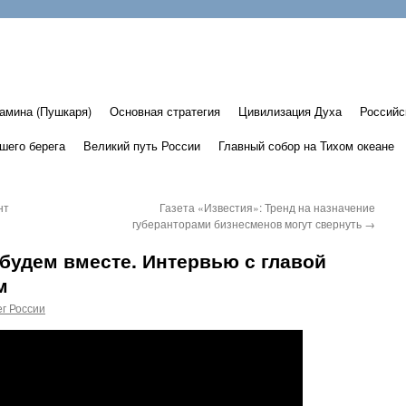
амина (Пушкаря)
Основная стратегия
Цивилизация Духа
Российс
шего берега
Великий путь России
Главный собор на Тихом океане
нт
Газета «Известия»: Тренд на назначение
губеранторами бизнесменов могут свернуть
→
 будем вместе. Интервью с главой
м
г России