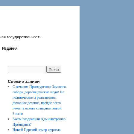
кая государственность
Издания
Свежие записи
С началом Приамурского Земского
собора, дорогие русские люди! Не
политическое, а религиозное,
духовное делание, прежде всего,
лежит в основе созидания новой
России
Зачем поздравили Администрацию
Президента?
Новый Царский номер журнала