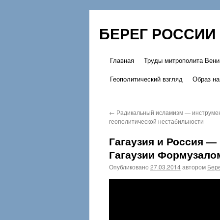
БЕРЕГ РОССИИ
Главная
Труды митрополита Вени
Перейти
Геополитический взгляд
Образ на
к
содержимому
←
Радикальный исламизм — инструме
геополитической нестабильности
Гагаузия и Россия —
Гагаузии Формузало
Опубликовано
27.03.2014
автором
Бере