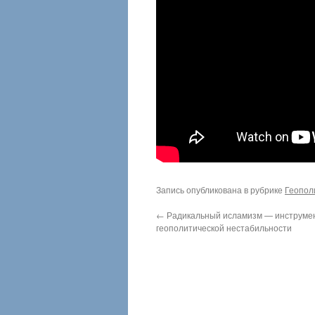
Запись опубликована в рубрике
Геопол
←
Радикальный исламизм — инструме
геополитической нестабильности