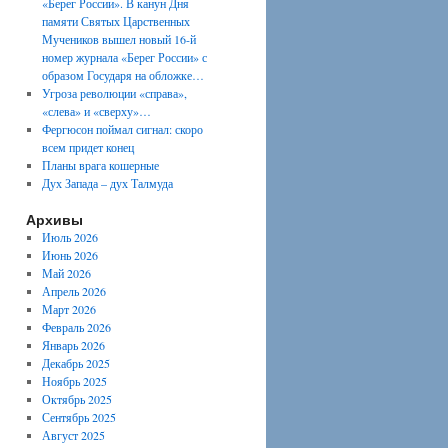
«Берег России». В канун Дня
памяти Святых Царственных
Мучеников вышел новый 16-й
номер журнала «Берег России» с
образом Государя на обложке…
Угроза революции «справа»,
«слева» и «сверху»…
Фергюсон поймал сигнал: скоро
всем придет конец
Планы врага кошерные
Дух Запада – дух Талмуда
Архивы
Июль 2026
Июнь 2026
Май 2026
Апрель 2026
Март 2026
Февраль 2026
Январь 2026
Декабрь 2025
Ноябрь 2025
Октябрь 2025
Сентябрь 2025
Август 2025