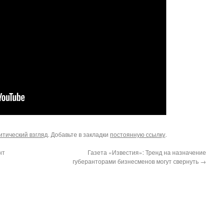
итический взгляд
. Добавьте в закладки
постоянную ссылку
.
нт
Газета «Известия»: Тренд на назначение
губеранторами бизнесменов могут свернуть
→