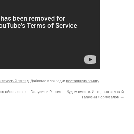
итический взгляд
. Добавьте в закладки
постоянную ссылку
.
тся обновление
Гагаузия и Россия — будем вместе. Интервью с главой
Гагаузии Формузалом
→