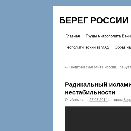
БЕРЕГ РОССИИ
Главная
Труды митрополита Вени
Перейти
Геополитический взгляд
Образ на
к
содержимому
←
Политическая элита России. Требуе
Радикальный ислами
нестабильности
Опубликовано
27.03.2014
автором
Бере