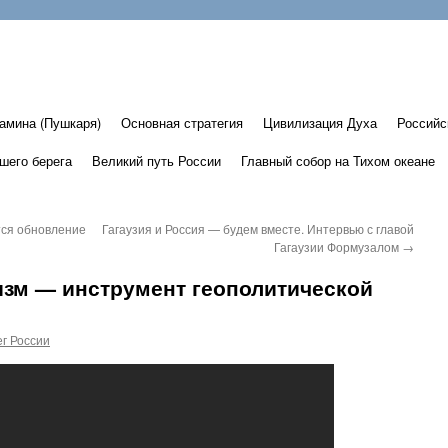
амина (Пушкаря)
Основная стратегия
Цивилизация Духа
Российс
шего берега
Великий путь России
Главный собор на Тихом океане
тся обновление
Гагаузия и Россия — будем вместе. Интервью с главой
Гагаузии Формузалом
→
зм — инструмент геополитической
г России