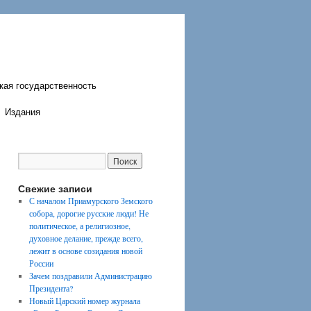
кая государственность
Издания
Свежие записи
С началом Приамурского Земского
собора, дорогие русские люди! Не
политическое, а религиозное,
духовное делание, прежде всего,
лежит в основе созидания новой
России
Зачем поздравили Администрацию
Президента?
Новый Царский номер журнала