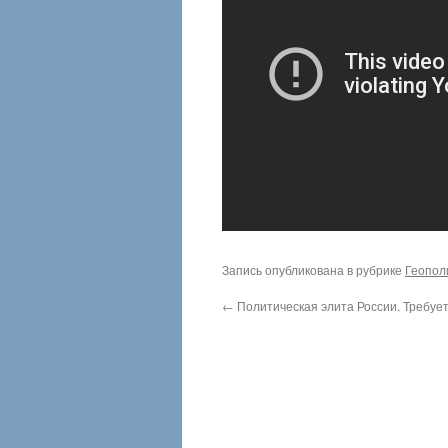
Запись опубликована в рубрике
Геопол
←
Политическая элита России. Требуе