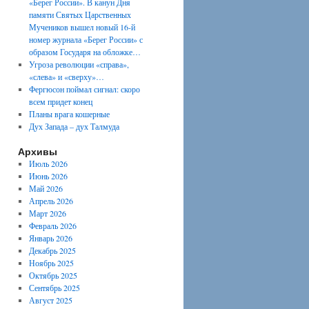
«Берег России». В канун Дня
памяти Святых Царственных
Мучеников вышел новый 16-й
номер журнала «Берег России» с
образом Государя на обложке…
Угроза революции «справа»,
«слева» и «сверху»…
Фергюсон поймал сигнал: скоро
всем придет конец
Планы врага кошерные
Дух Запада – дух Талмуда
Архивы
Июль 2026
Июнь 2026
Май 2026
Апрель 2026
Март 2026
Февраль 2026
Январь 2026
Декабрь 2025
Ноябрь 2025
Октябрь 2025
Сентябрь 2025
Август 2025