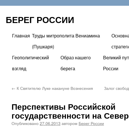
БЕРЕГ РОССИИ
Главная
Труды митрополита Вениамина
Основн
Перейти
(Пушкаря)
стратег
к
Геополитический
Образ нашего
Великий пут
содержимому
взгляд
берега
России
←
К Святителю Луке накануне Вознесения
Залог свобо
Перспективы Российской
государственности на Север
Опубликовано
27.06.2013
автором
Берег России