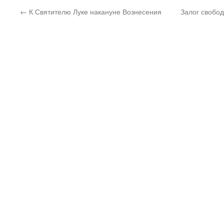
←
К Святителю Луке накануне Вознесения
Залог свобо