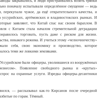
Заводы закрывались, и люди пристраивались возить тряпки
ельно поначалу испытывали определённое смущение — ведь
, перекупали чужое, да ещё отвратительного качества, и
а уссурийских, артёмовских и владивостокских рынках. И
которые заявляют, что Китай спас нас своим барахлом. В
говля с Китаем стала началом стремительной деградации
онравилось торговать, пусть даже с риском для жизни.
ьства, никакого режима. И учиться этому «челночничеству»
али себя, свою экономику и производство, которое
валось теми же ловкими земляками.
д Уссурийском были офицеры, уволившиеся из вооружённых
изнесом». Появление свободного рынка и «крутых»
спрос на охранные услуги. Изредка офицеры-десантники
ился, — рассказывал как-то Кирсанов после очередной
азбитые по горам. Тёмный.