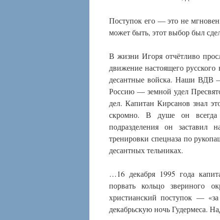
Поступок его — это не мгновен
может быть, этот выбор был сде
В жизни Игоря отчётливо прос
движение настоящего русского 
десантные войска. Наши ВДВ —
Россию — земной удел Пресвято
дел. Капитан Кирсанов знал эт
скромно. В душе он всегда 
подразделения он заставил 
тренировки спецназа по рукопа
десантных тельниках.
…16 декабря 1995 года капит
порвать кольцо звериного о
христианский поступок — «за
декабрьскую ночь Гудермеса. Над