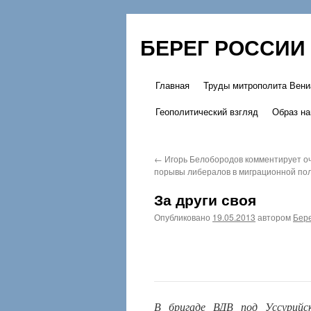
БЕРЕГ РОССИИ
Главная
Труды митрополита Вени
Перейти
Геополитический взгляд
Образ на
к
содержимому
←
Игорь Белобородов комментирует о
порывы либералов в миграционной по
За други своя
Опубликовано
19.05.2013
автором
Бере
В бригаде ВДВ под Уссурийс