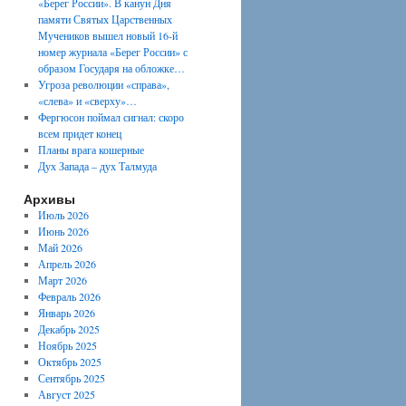
«Берег России». В канун Дня
памяти Святых Царственных
Мучеников вышел новый 16-й
номер журнала «Берег России» с
образом Государя на обложке…
Угроза революции «справа»,
«слева» и «сверху»…
Фергюсон поймал сигнал: скоро
всем придет конец
Планы врага кошерные
Дух Запада – дух Талмуда
Архивы
Июль 2026
Июнь 2026
Май 2026
Апрель 2026
Март 2026
Февраль 2026
Январь 2026
Декабрь 2025
Ноябрь 2025
Октябрь 2025
Сентябрь 2025
Август 2025