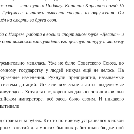
о жизнь — это путь к Подвигу. Капитан Кирсанов погиб 16
м Гудермесе, пытаясь вывести спецназ из окружения. Он
ёл на смерть за други своя.
а с Игорем, работа в военно-спортивном клубе «Десант» и
 дали возможность увидеть его цельную натуру и многому
тремительно менялась. Уже не было Советского Союза, но
ромному государству у людей никуда ещё не делось. На
ерьёзные изменения. Рухнули предприятия, называемые
 система дотаций. Исчезли всяческие льготы, выделяемые
живут здесь. Хотя для нас, коренных дальневосточников, чьи
ийском императоре, всё здесь было своим. И никакого
спытывали.
д страны и за рубеж. Кто-то по-новому устраивался в новой
ярных занятий для многих бывших работников бюджетной