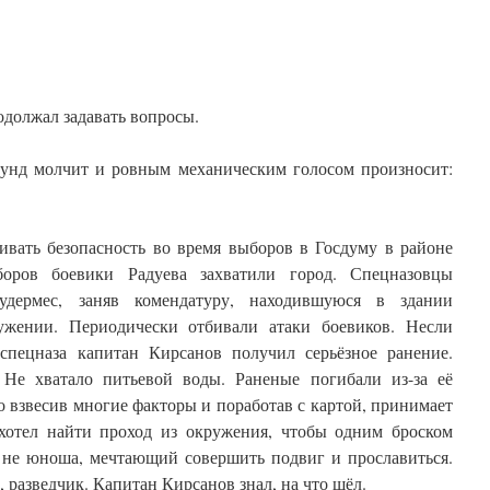
одолжал задавать вопросы.
кунд молчит и ровным механическим голосом произносит:
вать безопасность во время выборов в Госдуму в районе
боров боевики Радуева захватили город. Спецназовцы
удермес, заняв комендатуру, находившуюся в здании
ужении. Периодически отбивали атаки боевиков. Несли
спецназа капитан Кирсанов получил серьёзное ранение.
 Не хватало питьевой воды. Раненые погибали из-за её
о взвесив многие факторы и поработав с картой, принимает
хотел найти проход из окружения, чтобы одним броском
не юноша, мечтающий совершить подвиг и прославиться.
разведчик. Капитан Кирсанов знал, на что шёл.