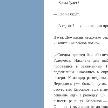
— Когда будет?
— Его не будет.
— А где он? — я по инерции пр
Пауза. Дежурный несколько се
«Капитан Кирсанов погиб».
…Спецназ должен был обеспечи
Гудермеса. Накануне дня вы
прорвались в захваченный Г
педучилища. Оказались в окр
потери. Командир разведроты 
Держались уже больше суток.
отсутствия. Кирсанов, тщательн
решение идти в разведку. Он 
вынести раненых. Кирсанов — 
Он — опытный воин, десантник, 