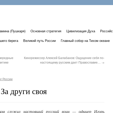
амина (Пушкаря)
Основная стратегия
Цивилизация Духа
Российс
шего берега
Великий путь России
Главный собор на Тихом океане
чередные
Кинорежиссер Алексей Балабанов: Ощущение себя по-
литике
настоящему русским дает Православие…
→
г России
За други своя
ком служил настоящий русский воин — офицер Игорь