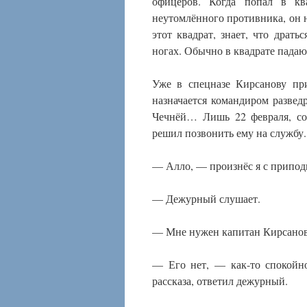
офицеров. Когда попал в кв
неутомлённого противника, он н
этот квадрат, знает, что драт
ногах. Обычно в квадрате падаю
Уже в спецназе Кирсанову пр
назначается командиром развед
Чечнёй… Лишь 22 февраля, со
решил позвонить ему на службу.
— Алло, — произнёс я с приподн
— Дежурный слушает.
— Мне нужен капитан Кирсанов
— Его нет, — как-то спокойно
рассказа, ответил дежурный.