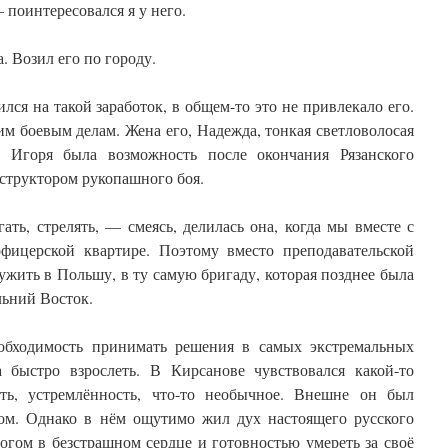
 поинтересовался я у него.
 Возил его по городу.
ся на такой заработок, в общем-то это не привлекало его.
м боевым делам. Жена его, Надежда, тонкая светловолосая
у Игоря была возможность после окончания Рязанского
нструктором рукопашного боя.
ть, стрелять, — смеясь, делилась она, когда мы вместе с
фицерской квартире. Поэтому вместо преподавательской
ужить в Польшу, в ту самую бригаду, которая позднее была
льний Восток.
еобходимость принимать решения в самых экстремальных
а быстро взрослеть. В Кирсанове чувствовался какой-то
сть, устремлённость, что-то необычное. Внешне он был
ом. Однако в нём ощутимо жил дух настоящего русского
огом в безстрашном сердце и готовностью умереть за своё