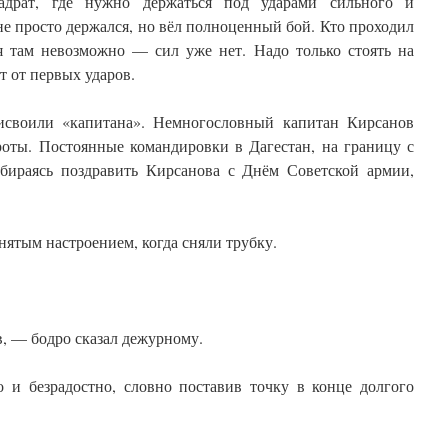
адрат, где нужно держаться под ударами сильного и
е просто держался, но вёл полноценный бой. Кто проходил
ься там невозможно — сил уже нет. Надо только стоять на
т от первых ударов.
исвоили «капитана». Немногословный капитан Кирсанов
роты. Постоянные командировки в Дагестан, на границу с
бираясь поздравить Кирсанова с Днём Советской армии,
ятым настроением, когда сняли трубку.
, — бодро сказал дежурному.
 и безрадостно, словно поставив точку в конце долгого