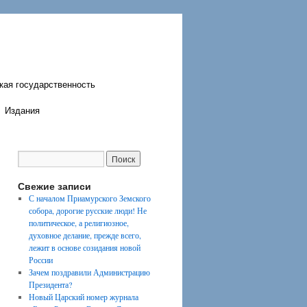
кая государственность
Издания
Свежие записи
С началом Приамурского Земского
собора, дорогие русские люди! Не
политическое, а религиозное,
духовное делание, прежде всего,
лежит в основе созидания новой
России
Зачем поздравили Администрацию
Президента?
Новый Царский номер журнала