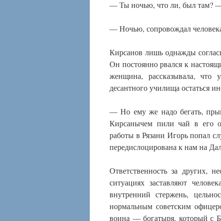
— Ты ночью, что ли, был там? —
— Ночью, сопровождал человека.
Кирсанов лишь однажды согласил
Он постоянно рвался к настоящи
женщина, рассказывала, что 
десантного училища остаться и
— Но ему же надо бегать, прыга
Кирсанычем пили чай в его о
работы в Рязани Игорь попал сл
передислоцирована к нам на Да
Ответственность за других, н
ситуациях заставляют человек
внутренний стержень, цельно
нормальным советским офицер
воина — богатыря, который с Б