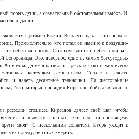
ный порыв души, а сознательный обстоятельный выбор. И,
лан очень давно.
леживается Промысл Божий. Весь его путь — это цельное
воина. Промыслительно, что попал он именно в воздушно-
 это небесные войска. Они спускаются с небес защищать
й Богородицы. Это, наверное, одно из самых богоугодных
о. Хоть никогда не произносил громких фраз и жил всегда
оставался настоящим десантником. Солдат из своего
найти и надеть десантные тельняшки. На жесточайшие
шному бою, которые проводил Кирсанов, бойцы являлись в
ан разведки спецназа Кирсанов делает свой шаг, чтобы
кружения и вывести спецназ. Это ведь по-настоящему
 други своя». С несколькими солдатами Игорь уходит в
еясь на победу, он готов умереть.