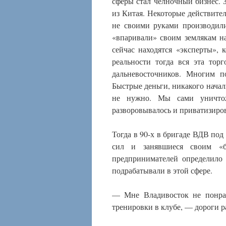
сферы стал челночный бизнес. 
из Китая. Некоторые действит
не своими руками производили
«впаривали» своим землякам н
сейчас находятся «эксперты», 
реальности тогда вся эта тор
дальневосточников. Многим п
Быстрые деньги, никакого начал
не нужно. Мы сами уничтож
разворовывалось и приватизиро
Тогда в 90-х в бригаде ВДВ по
сил и занявшиеся своим «б
предпринимателей определило 
подрабатывали в этой сфере.
— Мне Владивосток не понрав
тренировки в клубе, — дороги р