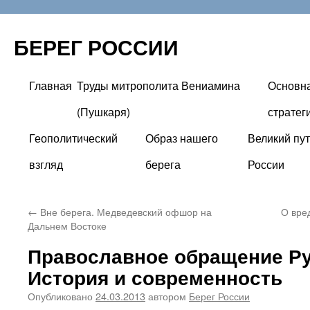
БЕРЕГ РОССИИ
Главная
Труды митрополита Вениамина
Основн
Перейти
(Пушкаря)
стратег
к
Геополитический
Образ нашего
Великий пут
содержимому
взгляд
берега
России
←
Вне берега. Медведевский офшор на
О вре
Дальнем Востоке
Православное обращение Ру
История и современность
Опубликовано
24.03.2013
автором
Берег России