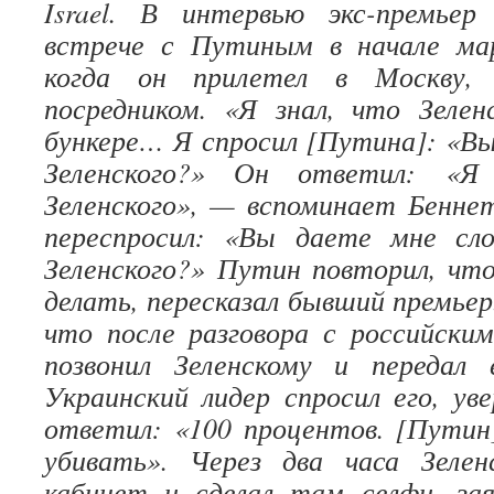
Israel. В интервью экс-премьер
встрече с Путиным в начале ма
когда он прилетел в Москву,
посредником. «Я знал, что Зелен
бункере… Я спросил [Путина]: «В
Зеленского?» Он ответил: «Я
Зеленского», — вспоминает Беннет
переспросил: «Вы даете мне сл
Зеленского?» Путин повторил, чт
делать, пересказал бывший премьер
что после разговора с российски
позвонил Зеленскому и передал
Украинский лидер спросил его, ув
ответил: «100 процентов. [Путин
убивать». Через два часа Зеле
кабинет и сделал там селфи, зая