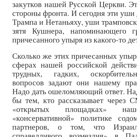
закутков нашей Русской Церкви. Эт
стороны фронта. И сегодня эти уши
Трампа и Нетаньяху, уши трамповск
зятя Кушнера, напоминающего г
причесанного упыря из какого-то де
Сколько же этих причесанных упыр
сферах нашей российской действи
трудных, гадких, оскорбитель
вопросов задают они нашему пра
Надо дать ошеломляющий ответ. Над
бы тем, кто рассказывает через 
«открытых площадках» н
«консервативной» политике сод
партнеров, о том, что Израи
справедливого возмездия» в Па