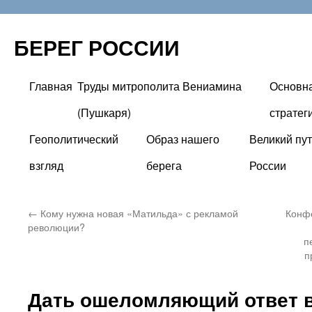
БЕРЕГ РОССИИ
Главная
Труды митрополита Вениамина
Основн
Перейти
(Пушкаря)
стратег
к
Геополитический
Образ нашего
Великий пут
содержимому
взгляд
берега
России
←
Кому нужна новая «Матильда» с рекламой
Конфе
революции?
п
п
Дать ошеломляющий ответ 