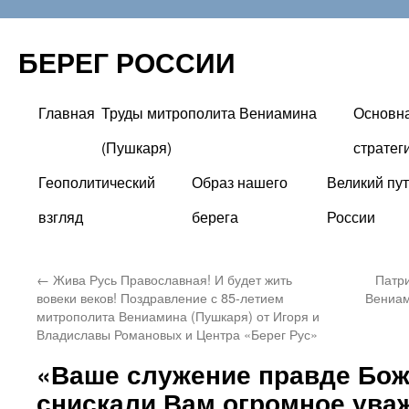
БЕРЕГ РОССИИ
Главная
Труды митрополита Вениамина
Основн
Перейти
(Пушкаря)
стратег
к
Геополитический
Образ нашего
Великий пут
содержимому
взгляд
берега
России
←
Жива Русь Православная! И будет жить
Патр
вовеки веков! Поздравление с 85-летием
Вениам
митрополита Вениамина (Пушкаря) от Игоря и
Владиславы Романовых и Центра «Берег Рус»
«Ваше служение правде Бож
снискали Вам огромное ува