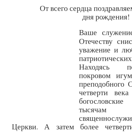
От всего сердца поздравляем В
дня рождения!
Ваше служени
Отечеству сни
уважение и лю
патриотическ
Находясь п
покровом игум
преподобного 
четверти века
богословские
тысяча
священносл
Церкви. А затем более четверт