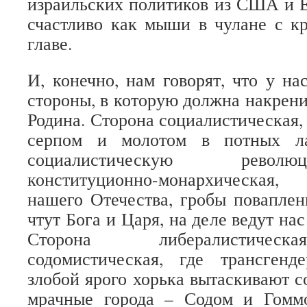
израильских политиков из США и 
счастливо как мыши в чулане с к
главе.
И, конечно, нам говорят, что у на
стороны, в которую должна накрени
Родина. Сторона социалистическая,
серпом и молотом в потных ла
социалистическую револ
конституционно-монархическая
нашего Отечества, гробы повапле
чтут Бога и Царя, на деле ведут на
Сторона либералистическ
содомистическая, где трансген
злобой ярого хорька вытаскивают с
мрачные города – Содом и Гомм