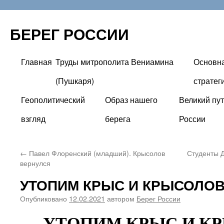
БЕРЕГ РОССИИ
Главная
Труды митрополита Вениамина
Основн
Перейти
(Пушкаря)
стратег
к
Геополитический
Образ нашего
Великий пут
содержимому
взгляд
берега
России
←
Павел Флоренский (младший). Крысолов
Студенты 
вернулся
УТОПИМ КРЫС И КРЫСОЛОВ
Опубликовано
12.02.2021
автором
Берег России
УТОПИМ КРЫС И К