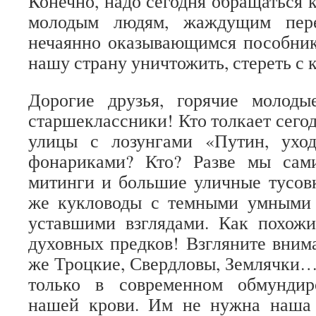
Конечно, надо сегодня обращаться 
молодым людям, жаждущим пере
нечаянно оказывающимся пособник
нашу страну уничтожить, стереть с 
Дорогие друзья, горячие молодые
старшеклассники! Кто толкает сего
улицы с лозунгами «Путин, ухо
фонариками? Кто? Разве мы сам
митинги и большие уличные тусовк
же кукловоды с темными умными
уставшими взглядами. Как похож
духовных предков! Взгляните внима
же Троцкие, Свердловы, Землячки…
только в современном обмундир
нашей крови. Им не нужна наша