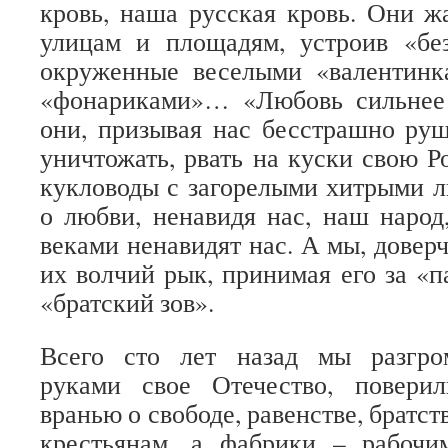
кровь, наша русская кровь. Они ж
улицам и площадям, устроив «бе
окруженные веселыми «валентинка
«фонариками»… «Любовь сильнее
они, призывая нас бесстрашно руш
уничтожать, рвать на куски свою Р
кукловоды с загорелыми хитрыми л
о любви, ненавидя нас, наш наро
веками ненавидят нас. А мы, довер
их волчий рык, принимая его за «п
«братский зов».
Всего сто лет назад мы разгро
руками свое Отечество, повери
вранью о свободе, равенстве, братств
крестьянам, а фабрики – рабочи