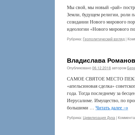
Мы свой, мы новый «рай» пост
Земли, будущем религии, роли 
созидании Нового мирового пор
идеологии «Нового мирового п
Рубрика:
Геополитический взгляд
|
Ком
Владислава Романов
Опубликовано
06.12.2018
автором
Бере
САМОЕ СВЯТОЕ МЕСТО ПЕКИНА 
«апельсиновая сделка» советско
года. Тогда последнему за бес
Иерусалиме. Имущество, по про
большими …
Читать далее
→
Рубрика:
Цивилизация Духа
|
Коммента