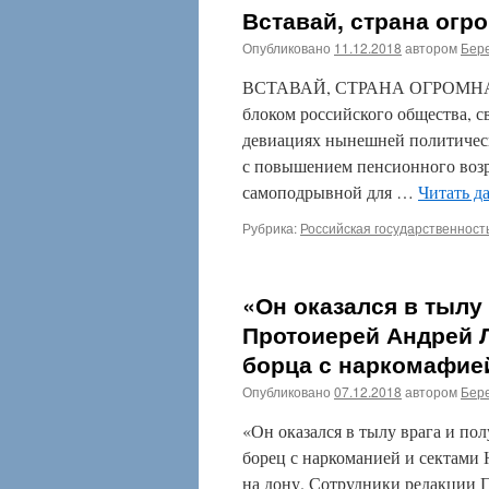
Вставай, страна огр
Опубликовано
11.12.2018
автором
Бере
ВСТАВАЙ, СТРАНА ОГРОМНАЯ! 
блоком российского общества, с
девиациях нынешней политическ
с повышением пенсионного возр
самоподрывной для …
Читать д
Рубрика:
Российская государственност
«Он оказался в тылу
Протоиерей Андрей 
борца с наркомафие
Опубликовано
07.12.2018
автором
Бере
«Он оказался в тылу врага и по
борец с наркоманией и сектами
на дону. Сотрудники редакции 