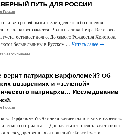
ЕВЕРНЫЙ ПУТЬ ДЛЯ РОССИИ
Самое
святое
г России
место
Пекина
рный ветер ноябрьский. Заиндевело небо синевой
еных волнах отражается. Волны залива Петра Великого.
вгуста, остывает долго. До самого Рождества Христова.
ляются белые льдины в Русском …
Читать далее
→
тарии
к
отключены
записи
ИГОРЬ
РОМАНОВ.
е верит патриарх Варфоломей? Об
СЕВЕРНЫЙ
ПУТЬ
ких воззрениях и «зеленой»
ДЛЯ
нического патриарха… Исследование
РОССИИ
вой.
г России
триарх Варфоломей? Об инвайронменталистских воззрениях
нического патриарха … Данная статья представляет собой
ковно-государственных отношений «Берег Рус» о