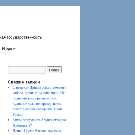
кая государственность
Издания
Свежие записи
С началом Приамурского Земского
собора, дорогие русские люди! Не
политическое, а религиозное,
духовное делание, прежде всего,
лежит в основе созидания новой
России
Зачем поздравили Администрацию
Президента?
Новый Царский номер журнала