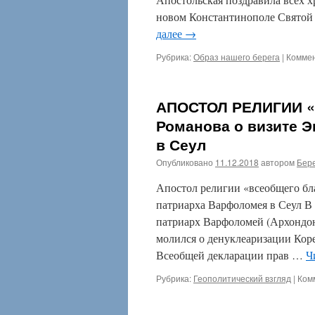
новом Константинополе Святой 
далее
→
Рубрика:
Образ нашего берега
|
Комме
АПОСТОЛ РЕЛИГИИ «
Романова о визите 
в Сеул
Опубликовано
11.12.2018
автором
Бере
Апостол религии «всеобщего бл
патриарха Варфоломея в Сеул В
патриарх Варфоломей (Архондон
молился о денуклеаризации Кор
Всеобщей декларации прав …
Ч
Рубрика:
Геополитический взгляд
|
Ком