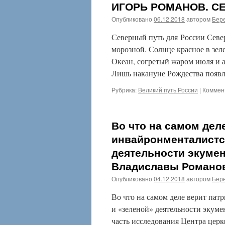
ИГОРЬ РОМАНОВ. С
Опубликовано
06.12.2018
автором
Бере
Северный путь для России Севе
морозной. Солнце красное в зел
Океан, согретый жаром июля и а
Лишь накануне Рождества появ
Рубрика:
Великий путь России
|
Коммен
Во что на самом дел
инвайронменталистс
деятельности экуме
Владиславы Романо
Опубликовано
04.12.2018
автором
Бере
Во что на самом деле верит па
и «зеленой» деятельности экуме
часть исследования Центра цер