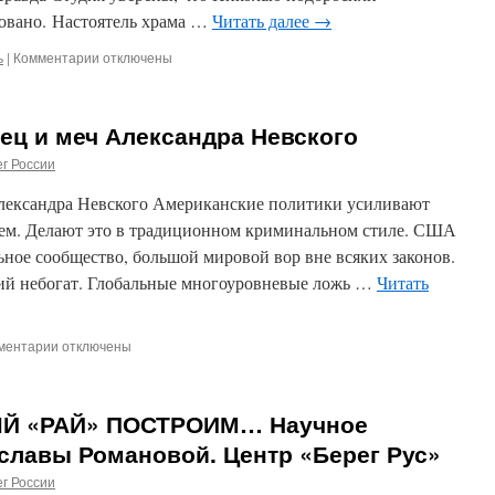
овано. Настоятель храма …
Читать далее
→
ь
|
Комментарии
к
отключены
записи
«Он
оказался
ец и меч Александра Невского
в
тылу
г России
врага
и
лександра Невского Американские политики усиливают
получил
ем. Делают это в традиционном криминальном стиле. США
ответный
ное сообщество, большой мировой вор вне всяких законов.
удар»
Протоиерей
ий небогат. Глобальные многоуровневые ложь …
Читать
Андрей
Лазарев
высказался
ментарии
к
отключены
в
записи
поддержку
Американский
борца
эсминец
с
Й «РАЙ» ПОСТРОИМ… Научное
и
наркомафией
меч
славы Романовой. Центр «Берег Рус»
Николая
Александра
Каклюгина
г России
Невского