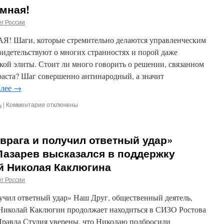
РЕЛИГИИ
омная!
«ВСЕОБЩЕГО
БЛАГА».
г России
Владислава
Романова
Шаги, которые стремительно делаются управленческим
о
видетельствуют о многих странностях и порой даже
визите
ой элиты. Стоит ли много говорить о решении, связанном
Экуменического
патриарха
аста? Шаг совершенно антинародный, а значит
Варфоломея
алее
→
в
Сеул
ь
|
Комментарии
к
отключены
записи
Вставай,
страна
 врага и получил ответный удар»
огромная!
Лазарев высказался в поддержку
й Николая Каклюгина
г России
лучил ответный удар» Наш Друг, общественный деятель,
 Николай Каклюгин продолжает находиться в СИЗО Ростова
Правда Студия уверены, что Николаю подбросили