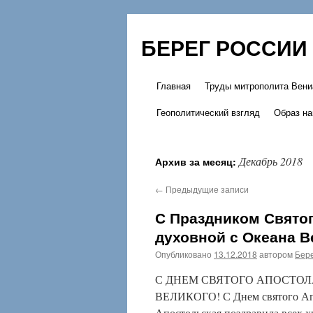
БЕРЕГ РОССИИ
Главная
Труды митрополита Вени
Перейти
Геополитический взгляд
Образ на
к
содержимому
Декабрь 2018
Архив за месяц:
←
Предыдущие записи
С Праздником Святог
духовной с Океана В
Опубликовано
13.12.2018
автором
Бере
С ДНЕМ СВЯТОГО АПОСТОЛ
ВЕЛИКОГО! С Днем святого Апос
Апостольская поздравила всех 