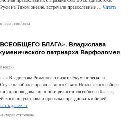
Руси на Тихом океане, встречали православные …
Читать
нтарии
к
отключены
записи
С
Праздником
ВСЕОБЩЕГО БЛАГА». Владислава
Святого
Апостола
Экуменического патриарха Варфоломея
Андрея!
С
радостью
г России
духовной
с
ага» Владислава Романова о визите Экуменического
Океана
 Сеуле на юбилее православного Свято-Никольского собора
Великого!
ис) проповедовал ценности религии «всеобщего блага»,
ейского полуострова и призывал праздновать юбилей
итать далее
→
ментарии
к
отключены
записи
АПОСТОЛ