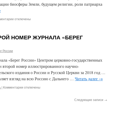
ации биосферы Земли, будущем религии, роли патриарха
→
ментарии
к
отключены
записи
Во
что
РОЙ НОМЕР ЖУРНАЛА «БЕРЕГ
на
самом
деле
г России
верит
патриарх
нала «Берег России» Центром церковно-государственных
Варфоломей?
Об
н второй номер иллюстрированного научно-
инвайронменталистских
льского издания о России и Русской Церкви за 2018 год …
воззрениях
вляет взгляд на всю Россию с Дальнего …
Читать далее
→
и
«зеленой»
ь
|
Комментарии
к
отключены
деятельности
записи
экуменического
ВЫШЕЛ
патриарха…
Следующие записи
→
В
Исследование
СВЕТ
Владиславы
ВТОРОЙ
Романовой.
НОМЕР