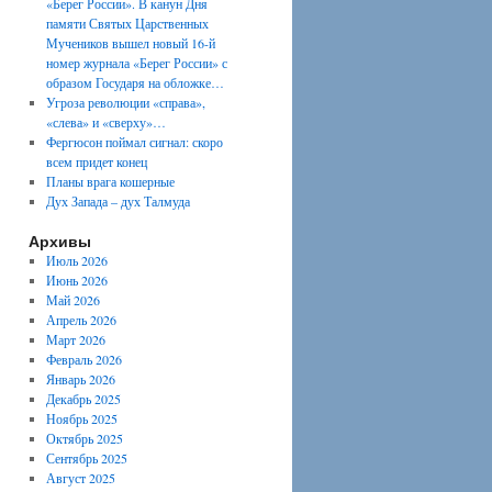
«Берег России». В канун Дня
памяти Святых Царственных
Мучеников вышел новый 16-й
номер журнала «Берег России» с
образом Государя на обложке…
Угроза революции «справа»,
«слева» и «сверху»…
Фергюсон поймал сигнал: скоро
всем придет конец
Планы врага кошерные
Дух Запада – дух Талмуда
Архивы
Июль 2026
Июнь 2026
Май 2026
Апрель 2026
Март 2026
Февраль 2026
Январь 2026
Декабрь 2025
Ноябрь 2025
Октябрь 2025
Сентябрь 2025
Август 2025