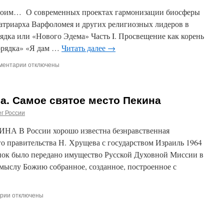
роим… О современных проектах гармонизации биосферы
патриарха Варфоломея и других религиозных лидеров в
ядка или «Нового Эдема» Часть I. Просвещение как корень
орядка» «Я дaм …
Читать далее
→
ментарии
к
отключены
записи
МЫ
СВОЙ,
а. Самое святое место Пекина
МЫ
НОВЫЙ
г России
«РАЙ»
ПОСТРОИМ…
В России хорошо известна безнравственная
Научное
го правительства Н. Хрущева с государством Израиль 1964
исследование
ценок было передано имущество Русской Духовной Миссии в
Владиславы
Романовой.
мыслу Божию собранное, созданное, построенное с
Центр
«Берег
Рус»
рии
к
отключены
записи
Владислава
Романова.