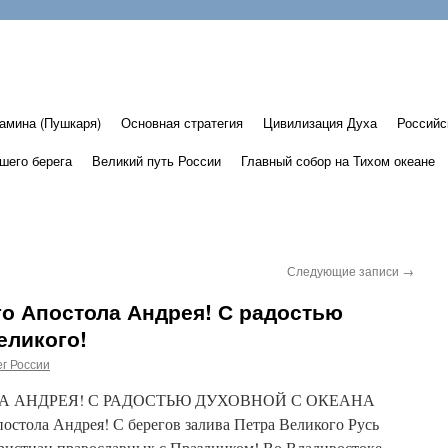
амина (Пушкаря)
Основная стратегия
Цивилизация Духа
Российс
шего берега
Великий путь России
Главный собор на Тихом океане
Следующие записи
→
о Апостола Андрея! С радостью
еликого!
г России
А АНДРЕЯ! С РАДОСТЬЮ ДУХОВНОЙ С ОКЕАНА
тола Андрея! С берегов залива Петра Великого Русь
христиан православных с Праздником! Во Владивостоке,