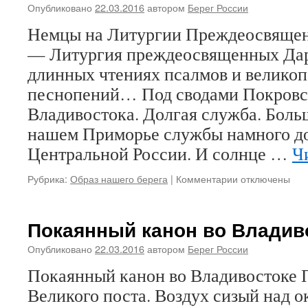
Опубликовано
22.03.2016
автором
Берег России
Немцы на Литургии Преждеосвяще
— Литургия преждеосвященных Дар
длинных чтениях псалмов и велико
песнопений… Под сводами Покровс
Владивостока. Долгая служба. Больш
нашем Приморье службы намного до
Центральной России. И солнце …
Ч
Рубрика:
Образ нашего берега
|
Комментарии
к
отключены
записи
Немцы
на
Покаянный канон во Владив
Литургии
Преждеосвяще
Опубликовано
22.03.2016
автором
Берег России
Даров
Покаянный канон во Владивостоке 
Великого поста. Воздух сизый над о