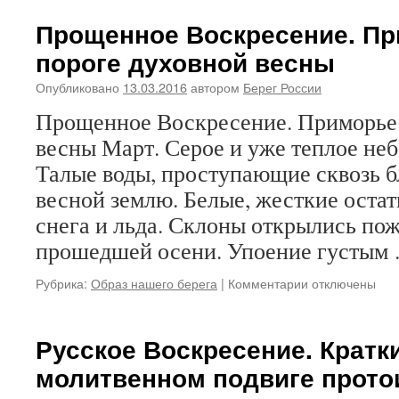
Китайские
транзиты
Прощенное Воскресение. Пр
в
пороге духовной весны
обмен
на
Опубликовано
13.03.2016
автором
Берег России
православн
Китай
Прощенное Воскресение. Приморье 
весны Март. Серое и уже теплое неб
Талые воды, проступающие сквозь 
весной землю. Белые, жесткие остат
снега и льда. Склоны открылись по
прошедшей осени. Упоение густым
Рубрика:
Образ нашего берега
|
Комментарии
к
отключены
записи
Прощенное
Воскресение.
Русское Воскресение. Кратки
Приморье
молитвенном подвиге прото
на
пороге