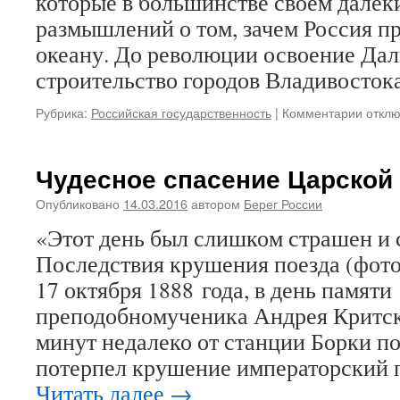
которые в большинстве своем далек
размышлений о том, зачем Россия п
океану. До революции освоение Дал
строительство городов Владивосток
Рубрика:
Российская государственность
|
Комментарии
к
откл
запис
Ко
Дню
Чудесное спасение Царской
Держа
иконы
Опубликовано
14.03.2016
автором
Берег России
Божие
«Этот день был слишком страшен и
Матер
Никол
Последствия крушения поезда (фото
собор
17 октября 1888 года, в день памяти
—
царск
преподобномученика Андрея Критско
досто
минут недалеко от станции Борки п
Никол
потерпел крушение императорский п
Уссур
Читать далее
→