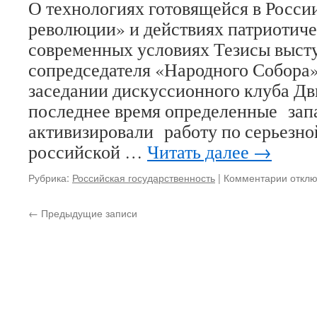
О технологиях готовящейся в Росси
ПРЕОБРАЖЕНСК
СОБОРА
революции» и действиях патриотиче
ВО
современных условиях Тезисы выст
ВЛАДИВОСТОКЕ
сопредседателя «Народного Собора»
заседании дискуссионного клуба Д
последнее время определенные зап
активизировали работу по серьезной
российской …
Читать далее
→
Рубрика:
Российская государственность
|
Комментарии
к
откл
запис
В
←
Предыдущие записи
Росси
готови
«оран
револ
Как
дейст
патри