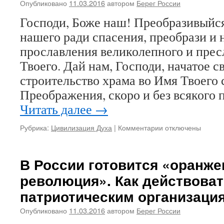
Опубликовано
11.03.2016
автором
Берег России
Владимира
Креслянского
Господи, Боже наш! Преобразивыйся
нашего ради спасения, преобрази и 
прославления великолепного и пре
Твоего. Дай нам, Господи, начатое с
строительство храма во Имя Твоего 
Преображения, скоро и без всякого
Читать далее
→
Рубрика:
Цивилизация Духа
|
Комментарии
к
отключены
записи
МОЛИТВА
О
В России готовится «оранже
ПРЕОБРАЖЕНИИ
революция». Как действова
РОССИИ
И
патриотическим организаци
ЗАВЕРШЕНИИ
СТРОИТЕЛЬСТВА
Опубликовано
11.03.2016
автором
Берег России
СПАСО-