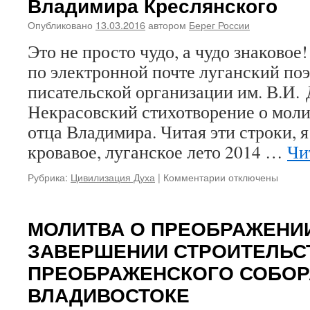
Владимира Креслянского
духовной
весны
Опубликовано
13.03.2016
автором
Берег России
Это не просто чудо, а чудо знаково
по электронной почте луганский поэ
писательской организации им. В.И.
Некрасовский стихотворение о мол
отца Владимира. Читая эти строки, 
кровавое, луганское лето 2014 …
Чи
Рубрика:
Цивилизация Духа
|
Комментарии
к
отключены
записи
Русское
Воскресение.
МОЛИТВА О ПРЕОБРАЖЕНИ
Краткий
ЗАВЕРШЕНИИ СТРОИТЕЛЬС
очерк
о
ПРЕОБРАЖЕНСКОГО СОБОР
молитвенном
ВЛАДИВОСТОКЕ
подвиге
протоиерея