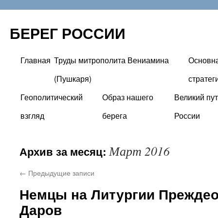
БЕРЕГ РОССИИ
Главная
Труды митрополита Вениамина
Основн
Перейти
(Пушкаря)
стратег
к
Геополитический
Образ нашего
Великий пут
содержимому
взгляд
берега
России
Март 2016
Архив за месяц:
←
Предыдущие записи
Немцы на Литургии Прежде
Даров