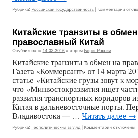
Рубрика:
Российская государственность
|
Комментарии
к
откл
запис
Чудес
спасе
Китайские транзиты в обмен
Царск
православный Китай
семьи
Опубликовано
14.03.2016
автором
Берег России
Китайские транзиты в обмен на пра
Газета «Коммерсант» от 14 марта 20
статье «Китайские грузы зовут к мо
что «Минвостокразвития ищет част
развития транспортных коридоров и
Китая в дальневосточные порты. П
Владивостока — …
Читать далее
→
Рубрика:
Геополитический взгляд
|
Комментарии
к
отключены
записи