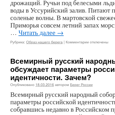
дрожащий. Ручьи под белесыми льди
воды в Уссурийский залив. Питают 
соленые волны. В мартовской свеж
Приморья совсем летний запах морс
…
Читать далее
→
Рубрика:
Образ нашего берега
|
Комментарии
к
отключены
записи
Покаянный
канон
Всемирный русский народн
во
обсуждает параметры росси
Владивостоке
идентичности. Зачем?
Опубликовано
18.03.2016
автором
Берег России
Всемирный русский народный собор
параметры российской идентичности
собравшись недавно в Российском 