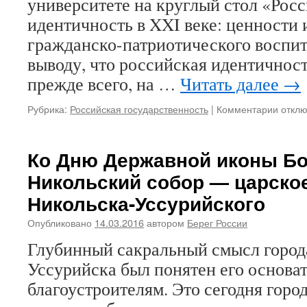
университете на круглый стол «Рос
идентичность в XXI веке: ценности
гражданско-патриотического воспит
выводу, что российская идентичност
прежде всего, на …
Читать далее
→
Рубрика:
Российская государственность
|
Комментарии
к
откл
запис
Всем
русск
Ко Дню Державной иконы Бо
народ
Никольский собор — царско
собор
обсуж
Никольска-Уссурийского
парам
росси
Опубликовано
14.03.2016
автором
Берег России
идент
Глубинный сакральный смысл город
Зачем
Уссурийска был понятен его основа
благоустроителям. Это сегодня горо