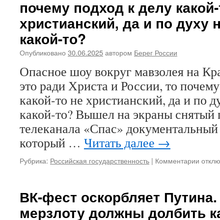
почему подход к делу какой-
христианский, да и по духу 
какой-то?
Опубликовано
30.06.2025
автором
Берег России
Опасное шоу вокруг мавзолея на К
это ради Христа и России, то почему
какой-то не христианский, да и по д
какой-то? Вышел на экраны снятый 
телеканала «Спас» документальный
который …
Читать далее
→
Рубрика:
Российская государственность
|
Комментарии
к
откл
запис
Опасн
шоу
ВК-фест оскорбляет Путина
вокруг
мерзлоту должны долбить 
мавзо
на