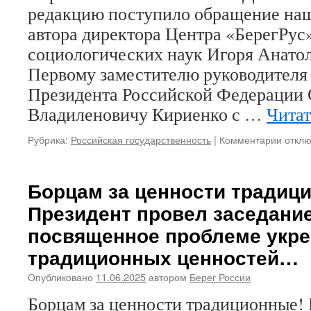
в
редакцию поступило обращение наш
стране
автора директора Центра «БерегРус»
котор
уже
социологических наук Игоря Анатол
более
Первому заместителю руководител
трех
Президента Российской Федерации
лет
прово
Владиленовичу Кириенко с …
Читат
специ
военн
Рубрика:
Российская государственность
|
Комментарии
к
откл
опера
запис
устра
Отмен
грязн
фести
Борцам за ценности традиц
и
«ВК-
развр
Президент провел заседание
фест»
шоу
Обра
посвященное проблеме укр
для
к
молод
традиционных ценностей…
Серге
Кирие
Опубликовано
11.06.2025
автором
Берег России
Борцам за ценности традиционные! 