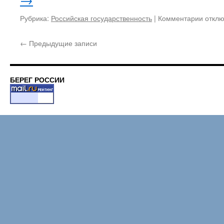
и
«анти
Рубрика:
Российская государственность
|
Комментарии
к
откл
запис
Не
←
Предыдущие записи
нужно
делит
право
на
БЕРЕГ РОССИИ
«стал
и
«анти