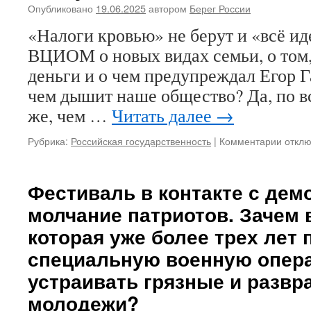
русск
Опубликовано
19.06.2025
автором
Берег России
мерзл
какой-
долж
«Налоги кровью» не берут и «всё ид
то?
долби
ВЦИОМ о новых видах семьи, о том,
кайло
вдохн
деньги и о чем предупреждал Егор Г
и
чем дышит наше общество? Да, по в
орган
содом
же, чем …
Читать далее
→
фесто
в
Рубрика:
Российская государственность
|
Комментарии
к
откл
Росси
запис
до
«Нало
конца
кровь
Фестиваль в контакте с дем
своих
не
дней
молчание патриотов. Зачем в
берут
и
которая уже более трех лет
«всё
специальную военную опер
идет
по
устраивать грязные и развр
плану
молодежи?