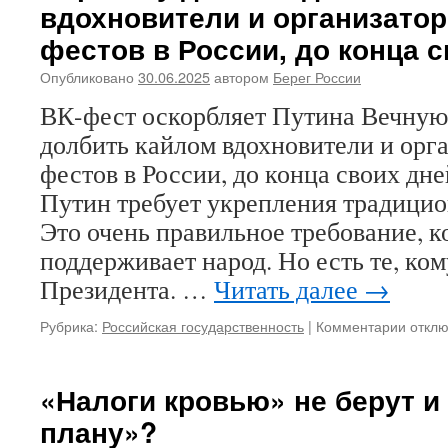
вдохновители и организато
Красн
фестов в России, до конца 
площа
Если
Опубликовано
30.06.2025
автором
Берег России
это
ради
ВК-фест оскорбляет Путина Вечную
Христ
долбить кайлом вдохновители и орг
и
Росси
фестов в России, до конца своих д
то
Путин требует укрепления традици
почем
подхо
Это очень правильное требование, к
к
поддерживает народ. Но есть те, ком
делу
какой-
Президента. …
Читать далее
→
то
не
Рубрика:
Российская государственность
|
Комментарии
к
откл
христ
запис
да
ВК-
и
фест
«Налоги кровью» не берут и 
по
оскор
духу
плану»?
Путин
не
Вечну