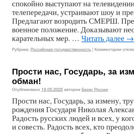
пробл
спокойно выступают на телевидении
укреп
телепередачи, устраивают шоу и п
тради
ценно
Предлагают возродить СМЕРШ. Пре
военное положение. Доказывают не
карательных мер. …
Читать далее
→
Рубрика:
Российская государственность
|
Комментарии
к
откл
запис
Нужна
«желе
Прости нас, Государь, за изм
рука»,
обман!
но
кто
Опубликовано
19.05.2025
автором
Берег России
и
ради
Прости нас, Государь, за измену, тр
чего
рождения Государя Николая Алекса
будет
ей
Радость русских людей и всех, у ког
двига
и совесть. Радость всех, кто преодо