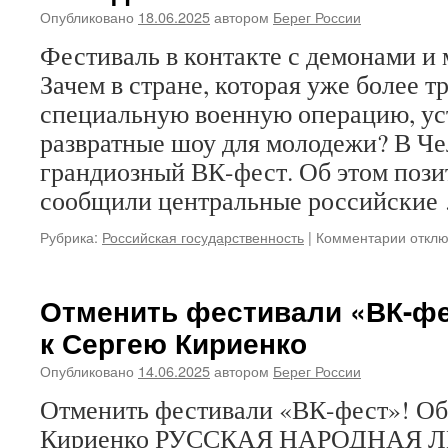
Опубликовано
18.06.2025
автором
Берег России
Фестиваль в контакте с демонами и
Зачем в стране, которая уже более т
специальную военную операцию, уст
развратные шоу для молодежи? В Ч
грандиозный ВК-фест. Об этом пози
сообщили центральные российски
Рубрика:
Российская государственность
|
Комментарии
к
откл
запис
Фести
в
Отменить фестивали «ВК-ф
контак
к Сергею Кириенко
с
демо
Опубликовано
14.06.2025
автором
Берег России
и
молча
Отменить фестивали «ВК-фест»! О
патри
Кириенко РУССКАЯ НАРОДНАЯ ЛИ
Зачем