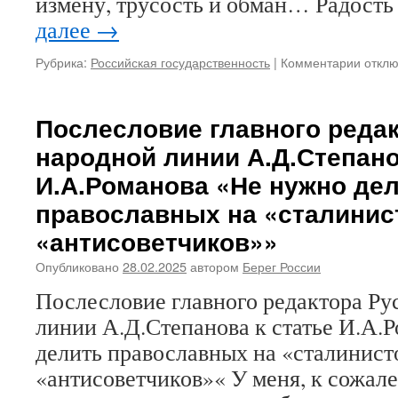
измену, трусость и обман… Радость
далее
→
Рубрика:
Российская государственность
|
Комментарии
к
откл
запис
Прост
нас,
Послесловие главного редак
Госуд
народной линии А.Д.Степано
за
измен
И.А.Романова «Не нужно де
трусос
православных на «сталинис
и
обман
«антисоветчиков»»
Опубликовано
28.02.2025
автором
Берег России
Послесловие главного редактора Ру
линии А.Д.Степанова к статье И.А.
делить православных на «сталинист
«антисоветчиков»« У меня, к сожал