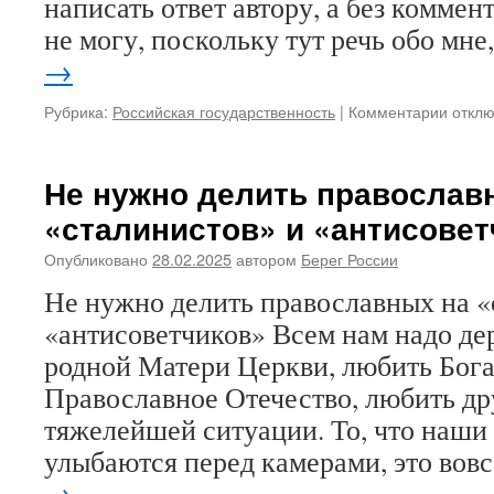
написать ответ автору, а без коммен
не могу, поскольку тут речь обо мне
→
Рубрика:
Российская государственность
|
Комментарии
к
откл
запис
После
главн
Не нужно делить православ
редак
«сталинистов» и «антисовет
Русск
народ
Опубликовано
28.02.2025
автором
Берег России
линии
А.Д.С
Не нужно делить православных на «
к
«антисоветчиков» Всем нам надо де
статье
И.А.Р
родной Матери Церкви, любить Бога
«Не
Православное Отечество, любить др
нужно
делит
тяжелейшей ситуации. То, что наши
право
улыбаются перед камерами, это вов
на
→
«стал