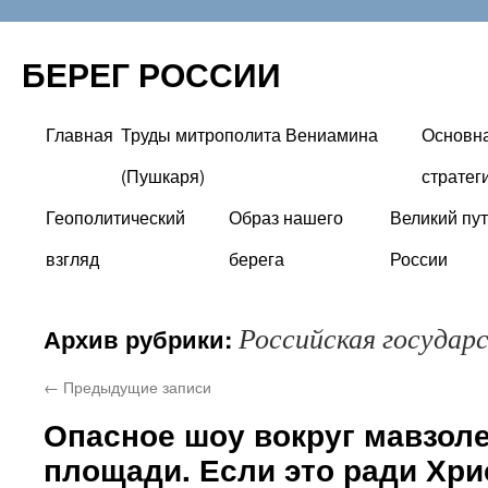
БЕРЕГ РОССИИ
Главная
Труды митрополита Вениамина
Основн
Перейти
(Пушкаря)
стратег
к
Геополитический
Образ нашего
Великий пут
содержимому
взгляд
берега
России
Российская государ
Архив рубрики:
←
Предыдущие записи
Опасное шоу вокруг мавзоле
площади. Если это ради Хрис