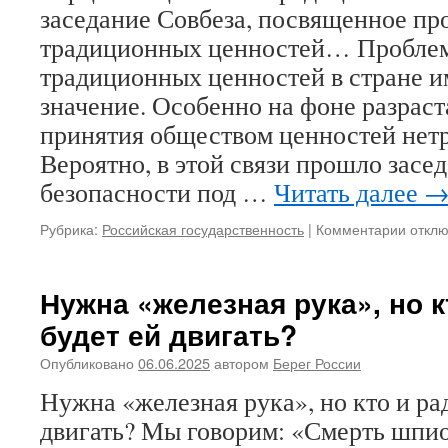
заседание Совбеза, посвященное пр
традиционных ценностей… Проблем
традиционных ценностей в стране и
значение. Особенно на фоне разрас
принятия обществом ценностей нет
Вероятно, в этой связи прошло засе
безопасности под …
Читать далее
Рубрика:
Российская государственность
|
Комментарии
к
откл
запис
Борц
за
Нужна «железная рука», но к
ценно
будет ей двигать?
тради
Прези
Опубликовано
06.06.2025
автором
Берег России
прове
засед
Нужна «железная рука», но кто и рад
Совбе
двигать? Мы говорим: «Смерть шпи
посвя