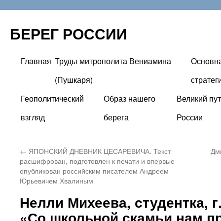
БЕРЕГ РОССИИ
Главная
Труды митрополита Вениамина
Основн
Перейти
(Пушкаря)
стратег
к
Геополитический
Образ нашего
Великий пут
содержимому
взгляд
берега
России
←
ЯПОНСКИЙ ДНЕВНИК ЦЕСАРЕВИЧА. Текст
Дм
расшифрован, подготовлен к печати и впервые
опубликован российским писателем Андреем
Юрьевичем Хвалиным
Нелли Михеева, студентка, г
«Со школьной скамьи нам п