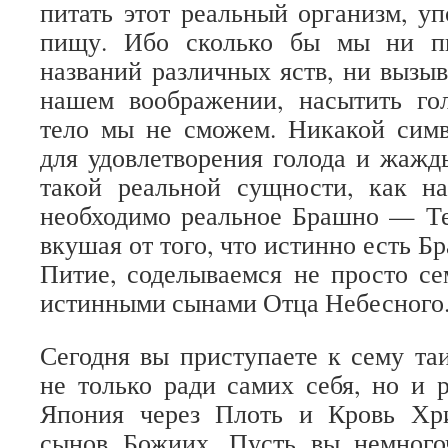
питать этот реальный организм, у
пищу. Ибо сколько бы мы ни п
названий различных яств, ни вызыв
нашем воображении, насытить г
тело мы не сможем. Никакой симв
для удовлетворения голода и жажды
такой реальной сущности, как н
необходимо реальное Брашно — Те
вкушая от того, что истинно есть Б
Питие, соделываемся не просто с
истинными сынами Отца Небесного
Сегодня вы приступаете к сему т
не только ради самих себя, но и р
Япония через Плоть и Кровь Хр
сынов Божиих. Пусть вы немного