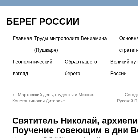
БЕРЕГ РОССИИ
Главная
Труды митрополита Вениамина
Основн
Перейти
(Пушкаря)
стратег
к
Геополитический
Образ нашего
Великий пут
содержимому
взгляд
берега
России
←
Мартовский день, студенты и Михаил
Сегодн
Константинович Дитерихс
Русской П
Святитель Николай, архиепи
Поучение говеющим в дни В
Опубликовано
30.03.2016
автором
Берег России