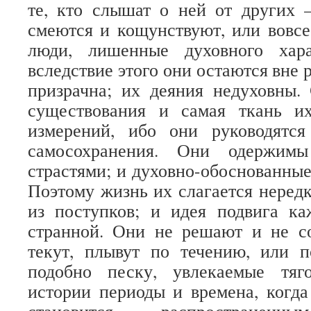
те, кто слышат о ней от других 
смеются и кощунствуют, или вовсе
люди, лишенные духовного хар
вследствие этого они остаются вне 
призрачна; их деяния недуховны.
существования и самая ткань и
измерений, ибо они руководятс
самосохранения. Они одержимы
страстями; и духовно-обоснованны
Поэтому жизнь их слагается нередк
из поступков; и идея подвига к
странной. Они не решают и не с
текут, плывут по течению, или п
подобно песку, увлекаемые тяг
истории периоды и времена, когда