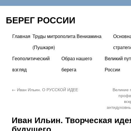
БЕРЕГ РОССИИ
Главная
Труды митрополита Вениамина
Основн
Перейти
(Пушкаря)
стратег
к
Геополитический
Образ нашего
Великий пут
содержимому
взгляд
берега
России
←
Иван Ильин. О РУССКОЙ ИДЕЕ
Великие 
профе
вск
антидуховны
Иван Ильин. Творческая иде
будущего