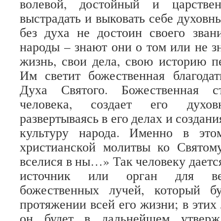
волевой, достойный и царстве
выстрадать и выковать себе духовн
без духа не достоин своего зван
народы – знают они о том или не з
жизнь, свои дела, свою историю 
Им светит божественная благода
Духа Святого. Божественная с
человека, создает его духо
развертываясь в его делах и создани
культуру народа. Именно в эт
христианской молитвы ко Святом
вселися в ны…» Так человеку даетс
источник или орган для вер
божественных лучей, который б
протяжении всей его жизни; в этих
он будет в дальнейшем утверж