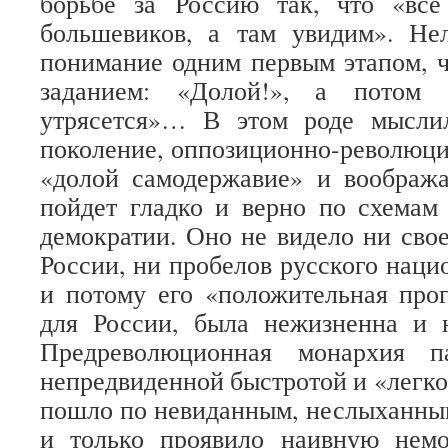
борьбе за Россию так, что «вс
большевиков, а там увидим». Нел
понимание одним первым этапом, 
заданием: «Долой!», а потом 
утрясется»… В этом роде мысли
поколение, оппозиционно-революци
«долой самодержавие» и вообража
пойдет гладко и верно по схемам
демократии. Оно не видело ни свое
России, ни пробелов русского наци
и потому его «положительная про
для России, была нежизненна и 
Предреволюционная монархия п
непредвиденной быстротой и «легко
пошло по невиданным, неслыханны
и только проявило наивную немо