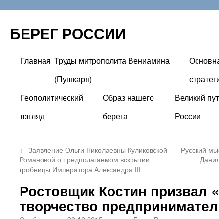
БЕРЕГ РОССИИ
Главная
Труды митрополита Вениамина
Основн
Перейти
(Пушкаря)
стратег
к
Геополитический
Образ нашего
Великий пут
содержимому
взгляд
берега
России
←
Заявление Ольги Николаевны Куликовской-
Русский мы
Романовой о предполагаемом вскрытии
Данил
гробницы Императора Александра III
Ростовщик Костин призвал 
творчество предпринимател
Опубликовано
30.10.2015
автором
Берег России