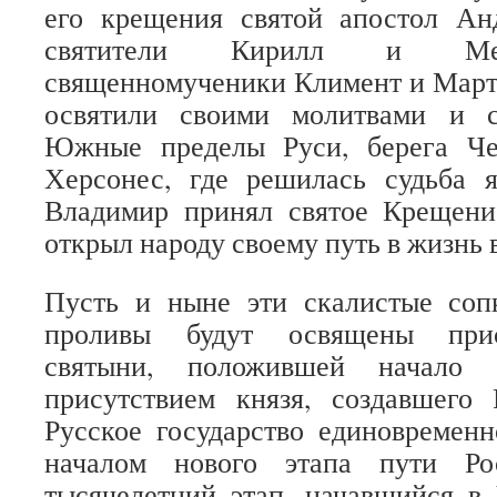
его крещения святой апостол Ан
святители Кирилл и Меф
священномученики Климент и Март
освятили своими молитвами и с
Южные пределы Руси, берега Че
Херсонес, где решилась судьба я
Владимир принял святое Крещен
открыл народу своему путь в жизнь 
Пусть и ныне эти скалистые соп
проливы будут освящены прис
святыни, положившей начало 
присутствием князя, создавшего
Русское государство единовременн
началом нового этапа пути Ро
тысячелетний этап, начавшийся в