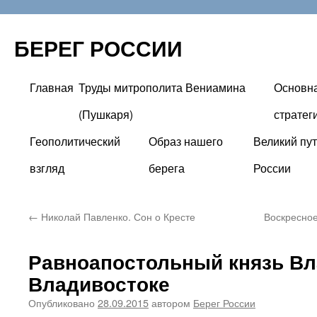
БЕРЕГ РОССИИ
Главная
Труды митрополита Вениамина
Основн
Перейти
(Пушкаря)
стратег
к
Геополитический
Образ нашего
Великий пут
содержимому
взгляд
берега
России
←
Николай Павленко. Сон о Кресте
Воскресное
Равноапостольный князь В
Владивостоке
Опубликовано
28.09.2015
автором
Берег России