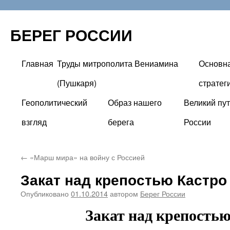
БЕРЕГ РОССИИ
Главная
Труды митрополита Вениамина
Основн
Перейти
(Пушкаря)
стратег
к
Геополитический
Образ нашего
Великий пут
содержимому
взгляд
берега
России
←
«Марш мира» на войну с Россией
Закат над крепостью Кастро
Опубликовано
01.10.2014
автором
Берег России
Закат над крепость