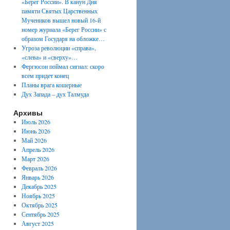
«Берег России». В канун Дня
памяти Святых Царственных
Мучеников вышел новый 16-й
номер журнала «Берег России» с
образом Государя на обложке…
Угроза революции «справа»,
«слева» и «сверху»…
Фергюсон поймал сигнал: скоро
всем придет конец
Планы врага кошерные
Дух Запада – дух Талмуда
Архивы
Июль 2026
Июнь 2026
Май 2026
Апрель 2026
Март 2026
Февраль 2026
Январь 2026
Декабрь 2025
Ноябрь 2025
Октябрь 2025
Сентябрь 2025
Август 2025