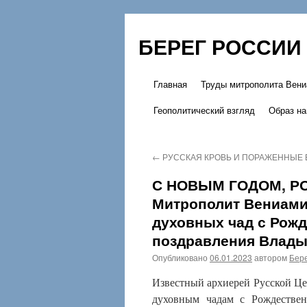
БЕРЕГ РОССИИ
Главная
Труды митрополита Вени
Перейти
Геополитический взгляд
Образ на
к
содержимому
←
РУССКАЯ КРОВЬ И ПОРАЖЕННЫЕ
С НОВЫМ ГОДОМ, Р
Митрополит Вениами
духовных чад с Рож
поздравления Влады
Опубликовано
06.01.2023
автором
Бере
Известный архиерей Русской Ц
духовным чадам с Рождестве