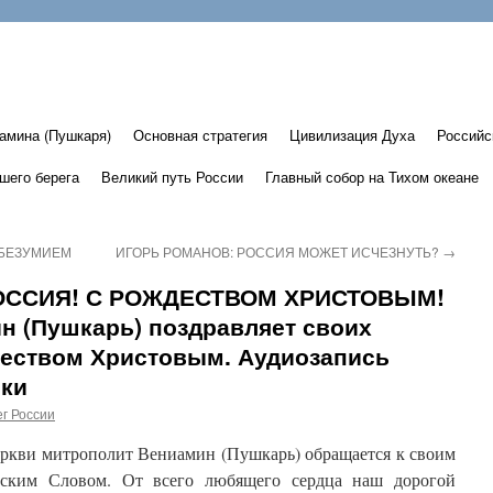
амина (Пушкаря)
Основная стратегия
Цивилизация Духа
Российс
шего берега
Великий путь России
Главный собор на Тихом океане
 БЕЗУМИЕМ
ИГОРЬ РОМАНОВ: РОССИЯ МОЖЕТ ИСЧЕЗНУТЬ?
→
ОССИЯ! С РОЖДЕСТВОМ ХРИСТОВЫМ!
н (Пушкарь) поздравляет своих
деством Христовым. Аудиозапись
ки
г России
еркви митрополит Вениамин (Пушкарь) обращается к своим
нским Словом. От всего любящего сердца наш дорогой