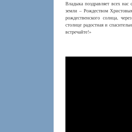
Владыка поздравляет всех нас
земли – Рождеством Христовым
рождественского солнца, чер
столице радостная и спасительн
встречайте!»