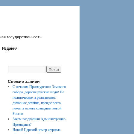
кая государственность
Издания
Свежие записи
С началом Приамурского Земского
собора, дорогие русские люди! Не
политическое, а религиозное,
духовное делание, прежде всего,
лежит в основе созидания новой
России
Зачем поздравили Администрацию
Президента?
Новый Царский номер журнала