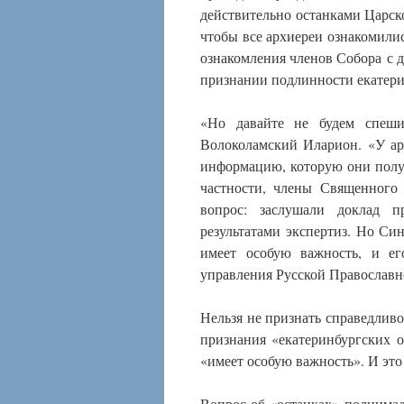
действительно останками Царско
чтобы все архиереи ознакомилис
ознакомления членов Собора с 
признании подлинности екатери
«Но давайте не будем спеши
Волоколамский Иларион. «У ар
информацию, которую они получ
частности, члены Священного
вопрос: заслушали доклад пр
результатами экспертиз. Но Си
имеет особую важность, и е
управления Русской Православн
Нельзя не признать справедливо
признания «екатеринбургских 
«имеет особую важность». И это 
Вопрос об «останках» поднимал