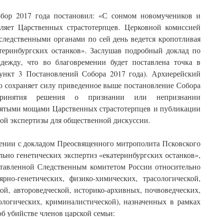
ор 2017 года постановил: «С сонмом новомучеников и
ляет Царственных страстотерпцев. Церковной комиссией
следственными органами по сей день ведется кропотливая
теринбургских останков». Заслушав подробный доклад по
дежду, что во благовремении будет поставлена точка в
ункт 3 Постановлений Собора 2017 года). Архиерейский
то сохраняет силу приведенное выше постановление Собора
принятия решения о признании или непризнании
святыми мощами Царственных страстотерпцев и публикации
ой экспертизы для общественной дискуссии.
и с докладом Преосвященного митрополита Псковского
ьно генетических экспертиз «екатеринбургских останков»,
ставленной Следственным комитетом России относительно
ярно-генетических, физико-химических, трасологической,
ой, автороведческой, историко-архивных, почвоведческих,
ологических, криминалистической), назначенных в рамках
об убийстве членов царской семьи: