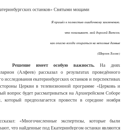
атеринбургских останков» Святыми мощами
Я пришёл к полностью ошибочному заключению,
что показывает, мой дорогой Ватсон,
как опасно всегда опираться на неполные данные
(Шерлок Холмс)
Решение имеет особую важность.
На днях
арион (Алфеев) рассказал о результатах проведённого
го исследования екатеринбургских останков и перспективах
 стороны Церкви в телевизионной программе «Церковь и
ный вопрос будет рассматриваться на Архиерейском Соборе
, который предполагается провести в середине ноября
ссказал: «Многочисленные экспертизы, которые были
вают, что найденные под Екатеринбургом останки являются