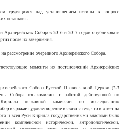
всем трудящимся над установлением истины в вопросе
их останков».
ми Архиерейских Соборов 2016 и 2017 годов опубликовать
ртиз после их завершения.
з на рассмотрение очередного Архиерейского Собора.
тветствующие моменты из постановлений Архиерейских
рхиерейского Собора Русской Православной Церкви (2-3
лены Собора ознакомились с работой действующей по
 Кирилла церковной комиссии по исследованию
бор выражает удовлетворение в связи с тем, что в ответ на
ого и всея Руси Кирилла государственными властями было
нии комплексной исторической, антропологической,
ической экспертизы этих останков и всестороннего