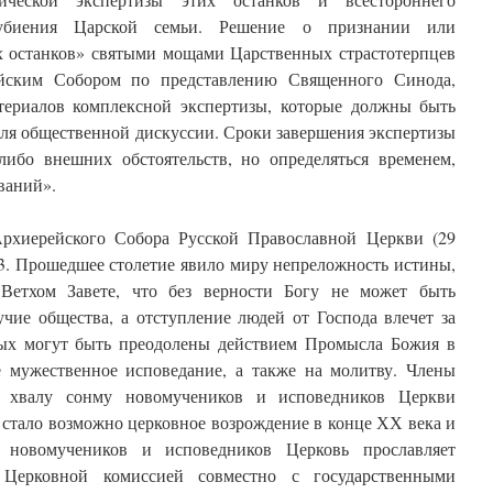
в убиения Царской семьи. Решение о признании или
х останков» святыми мощами Царственных страстотерпцев
йским Собором по представлению Священного Синода,
териалов комплексной экспертизы, которые должны быть
ля общественной дискуссии. Сроки завершения экспертизы
либо внешних обстоятельств, но определяться временем,
ваний».
рхиерейского Собора Русской Православной Церкви (29
 «3. Прошедшее столетие явило миру непреложность истины,
 Ветхом Завете, что без верности Богу не может быть
чие общества, а отступление людей от Господа влечет за
рых могут быть преодолены действием Промысла Божия в
 мужественное исповедание, а также на молитву. Члены
 хвалу сонму новомучеников и исповедников Церкви
 стало возможно церковное возрождение в конце ХХ века и
новомучеников и исповедников Церковь прославляет
. Церковной комиссией совместно с государственными