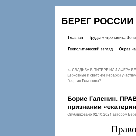
БЕРЕГ РОССИИ
Главная
Труды митрополита Вени
Перейти
Геополитический взгляд
Образ на
к
содержимому
←
СВАДЬБА В ПИТЕРЕ ИЛИ АФЕРА ВЕ
церковные и светские иерархи участву
Георгия Романова?
Борис Галенин. ПР
признании «екатери
Опубликовано
02.10.2021
автором
Бере
Право