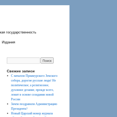
кая государственность
Издания
Свежие записи
С началом Приамурского Земского
собора, дорогие русские люди! Не
политическое, а религиозное,
духовное делание, прежде всего,
лежит в основе созидания новой
России
Зачем поздравили Администрацию
Президента?
Новый Царский номер журнала