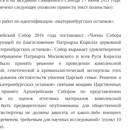
мечено следующее (позволю привести текст полностью):
абот по идентификации «екатеринбургских останков».
ейский Собор 2016 года постановил: «Члены Собора
твующей по благословению Патриарха Кирилла церковной
теринбургских останков». Собор выражает удовлетворение
а обращение Патриарха Московского и всея Руси Кирилла
 было принято решение о проведении комплексной
кой, генетической и криминалистической экспертизы этих
едования обстоятельств убиения Царской семьи. Решение о
катеринбургских останков» святыми мощами Царственных
 принято Архиерейским Собором по представлению
дя из оценок итоговых материалов комплексной
 быть предварительно опубликованы для общественной
 экспертизы не должны зависеть от каких-либо внешних
 временем, требуемым для научных исследований» (пункт 10
).