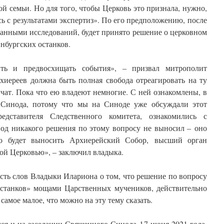
й семьи. Но для того, чтобы Церковь это признала, нужно,
ь с результатами экспертиз». По его предположению, после
данными исследований, будет принято решение о церковном
нбургских останков.
ть и предвосхищать события», ‒ призвал митрополит
хиереев должна быть полная свобода отреагировать на ту
ат. Пока что ею владеют немногие. С ней ознакомлены, в
 Синода, потому что мы на Синоде уже обсуждали этот
едставителя Следственного комитета, ознакомились с
нод никакого решения по этому вопросу не выносил ‒ оно
го будет выносить Архиерейский Собор, высший орган
ой Церковью», ‒ заключил владыка.
сть слов Владыки Илариона о том, что решение по вопросу
останков» мощами Царственных мучеников, действительно
самое малое, что можно на эту тему сказать.
ся и на заседании Священного Синода 17 июня 2021 года.