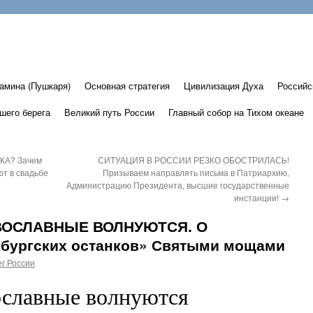
амина (Пушкаря)
Основная стратегия
Цивилизация Духа
Российс
шего берега
Великий путь России
Главный собор на Тихом океане
КА? Зачем
СИТУАЦИЯ В РОССИИ РЕЗКО ОБОСТРИЛАСЬ!
ют в свадьбе
Призываем направлять письма в Патриархию,
Администрацию Президента, высшие государственные
инстанции!
→
АВОСЛАВНЫЕ ВОЛНУЮТСЯ. О
нбургских останков» Святыми мощами
г России
славные волнуются