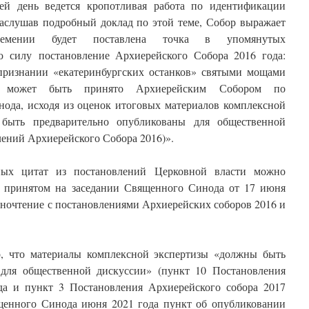
ей день ведется кропотливая работа по идентификации
Заслушав подробный доклад по этой теме, Собор выражает
ремении будет поставлена точка в упомянутых
ю силу постановление Архиерейского Собора 2016 года:
признании «екатеринбургских останков» святыми мощами
ев может быть принято Архиерейским Собором по
ода, исходя из оценок итоговых материалов комплексной
 быть предварительно опубликованы для общественной
лений Архиерейского Собора 2016)».
ных цитат из постановлений Церковной власти можно
и, принятом на заседании Священного Синода от 17 июня
азночтение с постановлениями Архиерейских соборов 2016 и
о, что материалы комплексной экспертизы «должны быть
 для общественной дискуссии» (пункт 10 Постановления
да и пункт 3 Постановления Архиерейского собора 2017
ященного Синода июня 2021 года пункт об опубликовании