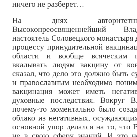
ничего не разберет…
На днях авторитетны
Высокопреосвященнейший Вл
настоятель Соловецкого монастыря 
процессу принудительной вакцина
области и вообще всяческим п
вкалывать людям вакцину от ко
сказал, что дело это должно быть 
и православным необходимо поним
вакцинация может иметь негати
духовные последствия. Вокруг 
почему-то моментально было созд
облако из негативных, осуждающи
основной упор делался на то, что 
не в свою сферу знаний. И это н