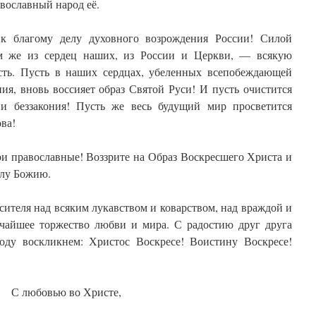
вославный народ её.
к благому делу духовного возрождения России! Силой
м же из сердец наших, из России и Церкви, — всякую
исть. Пусть в наших сердцах, убеленных всепобеждающей
ия, вновь воссияет образ Святой Руси! И пусть очистится
 и беззакония! Пусть же весь будущий мир просветится
ва!
ри православные! Воззрите на Образ Воскресшего Христа и
лу Божию.
ителя над всяким лукавством и коварством, над враждой и
чайшее торжество любви и мира. С радостию друг друга
ду воскликнем: Христос Воскресе! Воистину Воскресе!
С любовью во Христе,