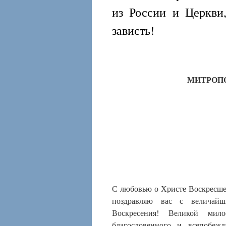
из России и Церкви
зависть!
МИТРОПО
С любовью о Христе Воскресшем
поздравляю вас с величайш
Воскресения! Великой ми
благословенного и всепобеж