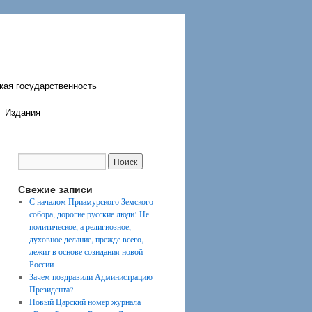
кая государственность
Издания
Свежие записи
С началом Приамурского Земского
собора, дорогие русские люди! Не
политическое, а религиозное,
духовное делание, прежде всего,
лежит в основе созидания новой
России
Зачем поздравили Администрацию
Президента?
Новый Царский номер журнала