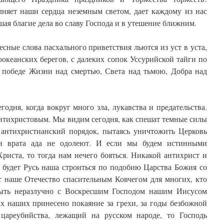
лняет наши сердца неземным светом, дает каждому из нас
шая благие дела во славу Господа и в утешение ближним.
сные слова пасхального приветствия льются из уст в уста,
оокеанских берегов, с далеких сопок Уссурийской тайги по
о победе Жизни над смертью, Света над тьмою, Добра над
одня, когда вокруг много зла, лукавства и предательства.
антихристовым. Мы видим сегодня, как спешат темные силы
 антихристианский порядок, пытаясь уничтожить Церковь
и врата ада не одолеют. И если мы будем истинными
риста, то тогда нам нечего бояться. Никакой антихрист и
и будет Русь наша строиться по подобию Царства Божия со
т наше Отечество спасительным Ковчегом для многих, кто
 быть неразлучно с Воскресшим Господом нашим Иисусом
ах наших принесено покаяние за грехи, за годы безбожной
 цареубийства, лежащий на русском народе, то Господь