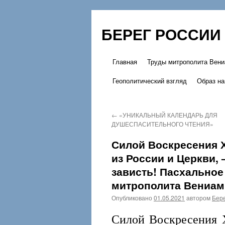
БЕРЕГ РОССИИ
Главная
Труды митрополита Вени
Перейти
Геополитический взгляд
Образ на
к
содержимому
←
«УНИКАЛЬНЫЙ КАЛЕНДАРЬ ДЛЯ
ДУШЕСПАСИТЕЛЬНОГО ЧТЕНИЯ»
Силой Воскресения Х
из России и Церкви, 
зависть! Пасхальное
митрополита Вениам
Опубликовано
01.05.2021
автором
Бере
Силой Воскресения Х