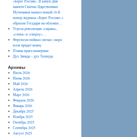
«Берег России». В канун Дня
памяти Святых Царственных
Мучеников вышел новый 16-й
номер журнала «Берег России» с
образом Государя на обложке…
Угроза революции «справа»,
«слева» и «сверху»…
Фергюсон поймал сигнал: скоро
всем придет конец
Планы врага кошерные
Дух Запада – дух Талмуда
Архивы
Июль 2026
Июнь 2026
Май 2026
Апрель 2026
Март 2026
Февраль 2026
Январь 2026
Декабрь 2025
Ноябрь 2025
Октябрь 2025
Сентябрь 2025
Август 2025