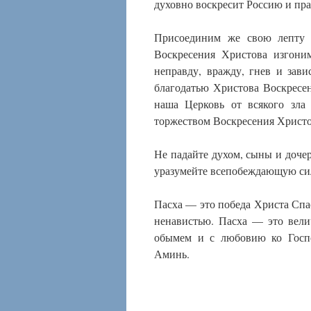
духовно воскресит Россию и пра
Присоединим же свою лепту 
Воскресения Христова изгони
неправду, вражду, гнев и зав
благодатью Христова Воскресен
наша Церковь от всякого зла
торжеством Воскресения Христо
Не падайте духом, сыны и доче
уразумейте всепобеждающую си
Пасха — это победа Христа Спас
ненавистью. Пасха — это вели
обымем и с любовию ко Госпо
Аминь.