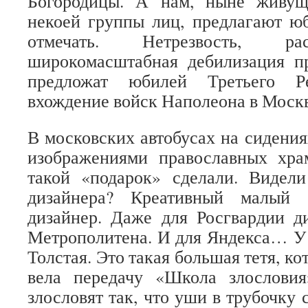
Богородицы. А нам, ныне живущ
некоей группы лиц, предлагают ю
отмечать. Нетрезвость, ра
широкомасштабная дебилизация пр
предложат юбилей Третьего Р
вхождение войск Наполеона в Мос
В московских автобусах на сидения
изображениями православных хра
такой «подарок» сделали. Видел
дизайнера? Креативный малый 
дизайнер. Даже для Росгвардии д
Метрополитена. И для Яндекса… У 
Толстая. Это такая большая тетя, ко
вела передачу «Школа злослови
злословят так, что уши в трубочку