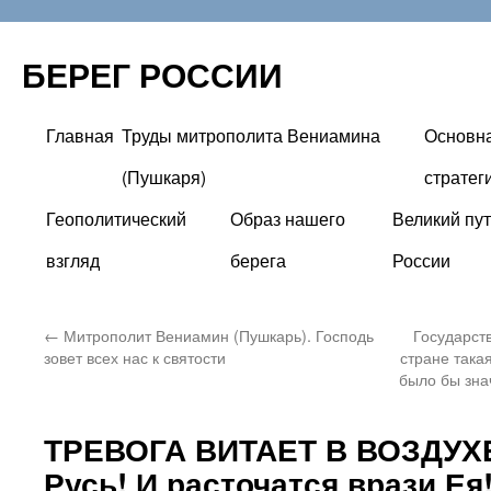
БЕРЕГ РОССИИ
Главная
Труды митрополита Вениамина
Основн
Перейти
(Пушкаря)
стратег
к
Геополитический
Образ нашего
Великий пут
содержимому
взгляд
берега
России
←
Митрополит Вениамин (Пушкарь). Господь
Государст
зовет всех нас к святости
стране така
было бы зна
ТРЕВОГА ВИТАЕТ В ВОЗДУХЕ
Русь! И расточатся врази Ея