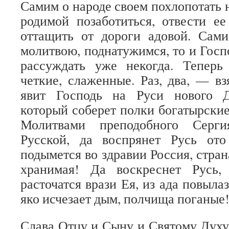
Самим о народе своем похлопотать 
родимой позаботиться, отвести ее
оттащить от дороги адовой. Сами
молитвою, поднатужимся, то и Госп
рассуждать уже некогда. Тепер
четкие, слаженные. Раз, два, — вз
явит Господь на Руси нового Д
который соберет полки богатырские
Молитвами преподобного Серги
Русской, да воспрянет Русь от
подымется во здравии Россия, стра
хранимая! Да воскреснет Русь,
расточатся врази Ея, из ада повыла
яко исчезает дым, полчища поганые
Слава Отцу и Сыну и Святому Духу