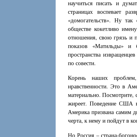
научиться писать и дума
страницах воспевает ра
«домогательств». Ну так 
обществе кокетливо имену
отношения, свою грязь и п
показов «Матильды» и б
пространства извращенцев
по совести.
Корень наших проблем,
нравственности. Это в Аме
материально. Посмотрите, с
жиреет. Поведение США в 
Америка призвана самим д
черта, к нему и пойдут в ко
Но Россия – страна-богоно