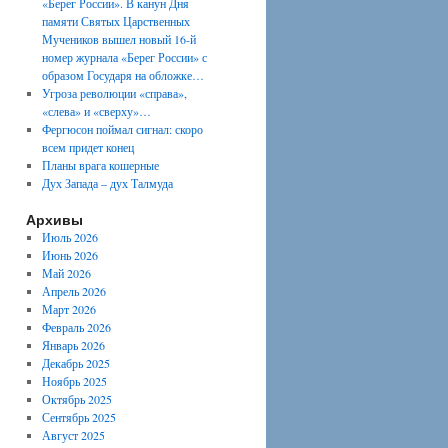
«Берег России». В канун Дня
памяти Святых Царственных
Мучеников вышел новый 16-й
номер журнала «Берег России» с
образом Государя на обложке…
Угроза революции «справа»,
«слева» и «сверху»…
Фергюсон поймал сигнал: скоро
всем придет конец
Планы врага кошерные
Дух Запада – дух Талмуда
Архивы
Июль 2026
Июнь 2026
Май 2026
Апрель 2026
Март 2026
Февраль 2026
Январь 2026
Декабрь 2025
Ноябрь 2025
Октябрь 2025
Сентябрь 2025
Август 2025