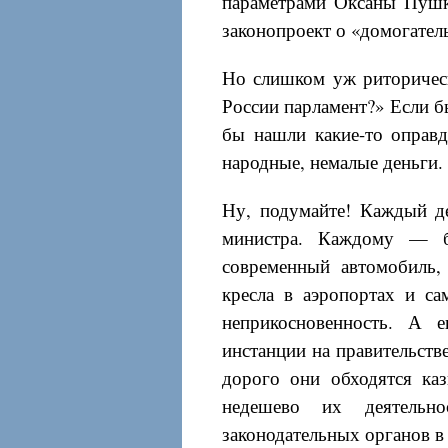
параметрами Оксаны Пушк
законопроект о «домогател
Но слишком уж риторическ
России парламент?» Если б
бы нашли какие-то оправд
народные, немалые деньги.
Ну, подумайте! Каждый де
министра. Каждому — б
современный автомобиль,
кресла в аэропортах и са
неприкосновенность. А 
инстанции на правительств
дорого они обходятся каз
недешево их деятельно
законодательных органов в