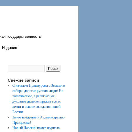
кая государственность
Издания
Свежие записи
С началом Приамурского Земского
собора, дорогие русские люди! Не
политическое, а религиозное,
духовное делание, прежде всего,
лежит в основе созидания новой
России
Зачем поздравили Администрацию
Президента?
Новый Царский номер журнала