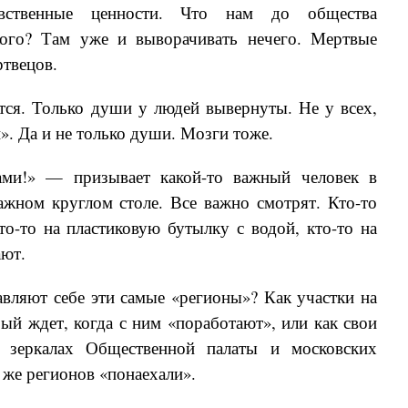
авственные ценности. Что нам до общества
кого? Там уже и выворачивать нечего. Мертвые
твецов.
тся. Только души у людей вывернуты. Не у всех,
й». Да и не только души. Мозги тоже.
ами!» — призывает какой-то важный человек в
ажном круглом столе. Все важно смотрят. Кто-то
то-то на пластиковую бутылку с водой, кто-то на
ают.
авляют себе эти самые «регионы»? Как участки на
рый ждет, когда с ним «поработают», или как свои
в зеркалах Общественной палаты и московских
 же регионов «понаехали».