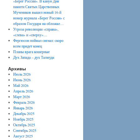
«Берег России». В канун Дня
памяти Святых Царственных
Мучеников вышел новый 16-й
номер журнала «Берег России» с
образом Государя на обложке…
Угроза революции «справа»,
«слева» и «сверху»…
Фергюсон поймал сигнал: скоро
всем придет конец
Планы врага кошерные
Дух Запада – дух Талмуда
Архивы
Июль 2026
Июнь 2026
Май 2026
Апрель 2026
Март 2026
Февраль 2026
Январь 2026
Декабрь 2025
Ноябрь 2025
Октябрь 2025
Сентябрь 2025
Август 2025