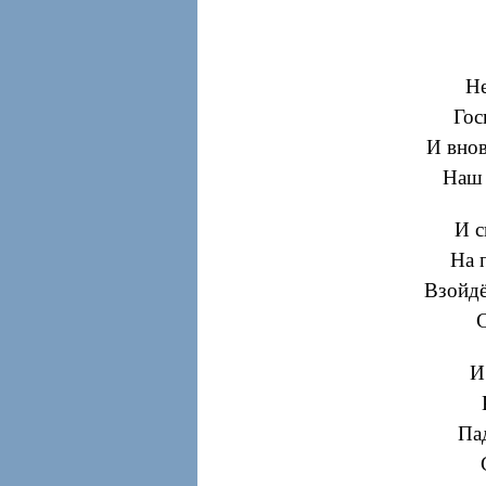
Не
Гос
И вно
Наш 
И с
На 
Взойдё
С
И
Пад