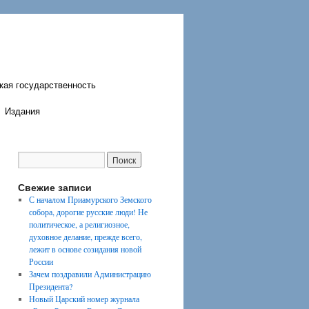
кая государственность
Издания
Свежие записи
С началом Приамурского Земского
собора, дорогие русские люди! Не
политическое, а религиозное,
духовное делание, прежде всего,
лежит в основе созидания новой
России
Зачем поздравили Администрацию
Президента?
Новый Царский номер журнала