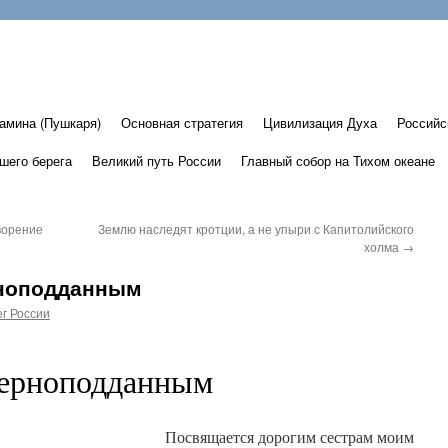
амина (Пушкаря)
Основная стратегия
Цивилизация Духа
Российс
шего берега
Великий путь России
Главный собор на Тихом океане
ворение
Землю наследят кротции, а не упыри с Капитолийского
холма
→
рноподданным
г России
ерноподданным
Посвящается дорогим сестрам моим