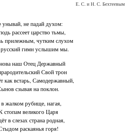
Е. С. и Н. С. Бехтеевым
 унывай, не падай духом:
подь рассеет царство тьмы,
вь прилежным, чутким слухом
русский гимн услышим мы.
нова наш Отец Державный
прародительский Свой трон
т как встарь, Самодержавный,
ынов сзывая на поклон.
 в жалком рубище, нагая,
К стопам великого Царя
ёт в слезах страна родная,
Стыдом раскаянья горя!