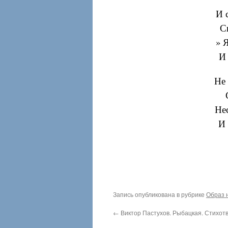
И 
С
» 
И 
Не 
Нес
И 
Запись опубликована в рубрике
Образ 
←
Виктор Пастухов. Рыбацкая. Стихот