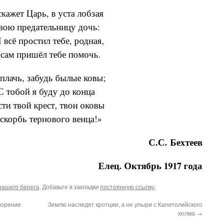
скажет Царь, в уста лобзая
вою предательницу дочь:
Я всё простил тебе, родная,
сам пришёл тебе помочь.
плачь, забудь былые ковы;
С тобой я буду до конца
ти твой крест, твои оковы
скорбь тернового венца!»
С.С. Бехтеев
Елец. Октябрь 1917 года
нашего берега
. Добавьте в закладки
постоянную ссылку
.
ворение
Землю наследят кротции, а не упыри с Капитолийского
холма
→