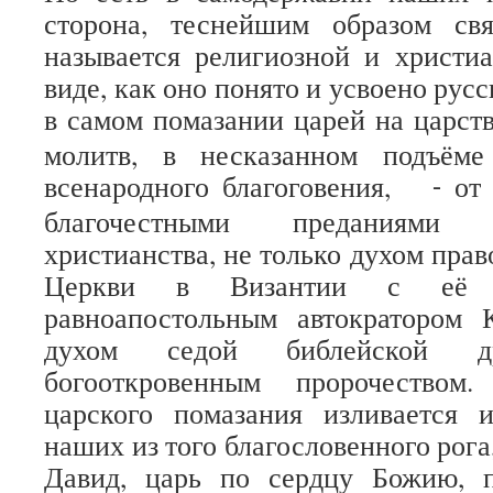
сторона, теснейшим образом св
называется религиозной и христи
виде, как оно понято и усвоено рус
в самом помазании царей на царств
молитв, в несказанном подъём
всенародного благоговения,
от
-
благочестными преданиями
христианства, не только духом пра
Церкви в Византии с её б
равноапостольным автократором 
духом седой библейской д
богооткровенным пророчеством
царского помазания изливается
наших из того благословенного рога,
Давид, царь по сердцу Божию, 