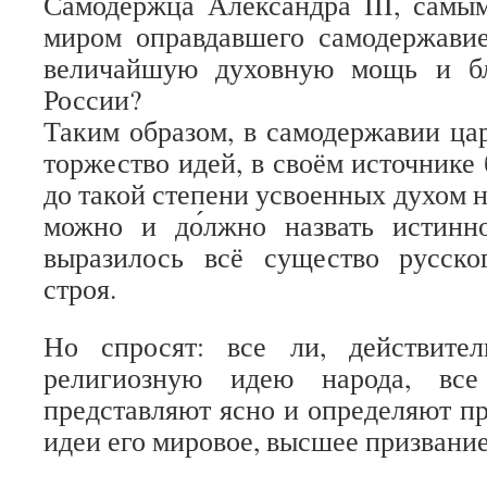
Самодержца Александра III, самы
миром оправдавшего самодержавие
величайшую духовную мощь и бл
России?
Таким образом, в самодержавии ца
торжество идей, в своём источнике
до такой степени усвоенных духом н
можно и до́лжно назвать истинн
выразилось всё существо русског
строя.
Но спросят: все ли, действите
религиозную идею народа, вс
представляют ясно и определяют пр
идеи его мировое, высшее призвани