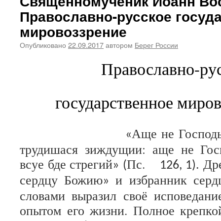
Священномученик Иоанн Вос
Православно-русское госуд
мировоззрение
Опубликовано
22.09.2017
автором
Берег России
Православно-ру
государственное миров
Аще не Господь
«
трудишася зиждущии: аще не Госп
всуе бде стрегий
Пс.
Др
» (
126, 1).
сердцу Божию
и избранник серд
»
словами выразил своё исповедани
опытом его жизни. Полное крепко