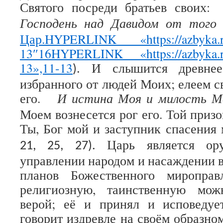
Святого посреди братьев своих:
Господень над Давидом от того
Цар.
HYPERLINK «https://azbyka.ru/
13″16HYPERLINK «https://azbyka.ru
13»,11-13
И слышится древне
).
избранного от людей Моих; елеем 
его.
И истина Моя и милость М
Моем вознесется рог его. Той призо
Ты, Бог мой и заступник спасения 
Царь является ор
21, 25, 27).
управлении народом и насаждении в
планов Божественного мироправ
религиозную, таинственную мож
верой; её и принял и исповедуе
говорит издревле на своём образно