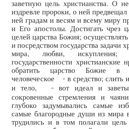
заветную цель христианства. О н
издревле пророки, о ней предвещал
ней градам и весям и всему миру п
и Его апостолы. Достигать чрез ц
целей царства Божия; осуществлять
и посредством государства задачи х
мира, любви, искупления; 
государственности христианские н
обратить царство Божие в 
человеческое
в средство; слить 
-
и тело,
вот идеал и заветы
-
сокровенные стремления и чаян
глубоко задумывались самые из
самые благородные души из мира 
трудились и в том полагали цель