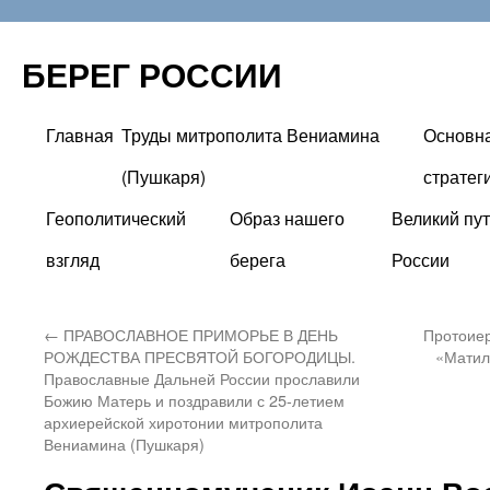
БЕРЕГ РОССИИ
Главная
Труды митрополита Вениамина
Основн
Перейти
(Пушкаря)
стратег
к
Геополитический
Образ нашего
Великий пут
содержимому
взгляд
берега
России
←
ПРАВОСЛАВНОЕ ПРИМОРЬЕ В ДЕНЬ
Протоиер
РОЖДЕСТВА ПРЕСВЯТОЙ БОГОРОДИЦЫ.
«Матил
Православные Дальней России прославили
Божию Матерь и поздравили с 25-летием
архиерейской хиротонии митрополита
Вениамина (Пушкаря)