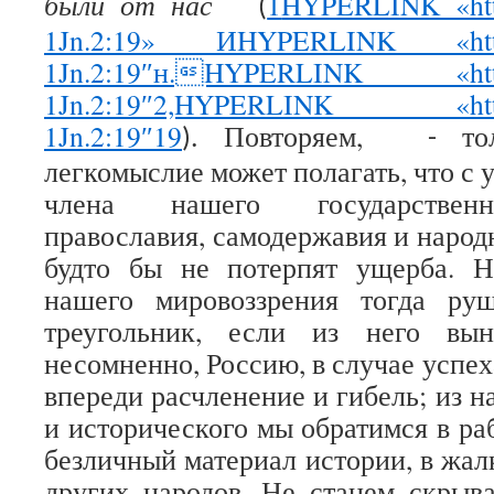
были от нас
1
HYPERLINK «https
(
1Jn.2:19» ИHYPERLINK «https://
1Jn.2:19″н.HYPERLINK «https://
1Jn.2:19″2,HYPERLINK «https://
1Jn.2:19″19
Повторяем,
то
).
-
легкомыслие может полагать, что с
члена нашего государственн
православия, самодержавия и народ
будто бы не потерпят ущерба. Н
нашего мировоззрения тогда ру
треугольник, если из него вын
несомненно, Россию, в случае успех
впереди расчленение и гибель; из н
и исторического мы обратимся в ра
безличный материал истории, в жал
других народов. Не станем скрыва