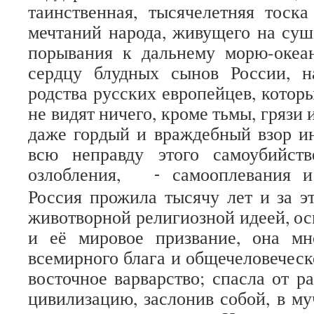
таинственная, тысячелетняя тоск
мечтаний народа, живущего на суше
порывания к дальнему морю-оке
сердцу блудных сынов России, 
родства русских европейцев, котор
не видят ничего, кроме тьмы, грязи
даже гордый и враждебный взор и
всю неправду этого самоубийст
озлобления,
самооплевания и
-
Россия прожила тысячу лет и за эт
животворной религиозной идеей, о
и её мировое призвание, она мн
всемирного блага и общечеловеческ
восточное варварство; спасла от р
цивилизацию, заслонив собой, в му