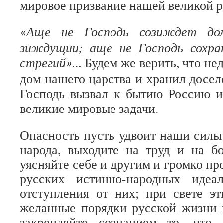
мировое призвание нашей великой 
Аще не Господь созиждет дом
«
зиждущии; аще не Господь сохран
стрегий
Будем же верить, что не
»
…
дом нашего царства и хранил досел
Господь вызвал к бытию Россию и
великие мировые задачи.
Опасность пусть удвоит наши силы
народа, выходите на труд и на б
уясняйте себе и другим и громко п
русских истинно-народных идеа
отступления от них; при свете э
желанные порядки русской жизни в
закрепляйте сознанием то, что