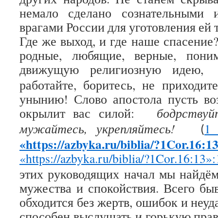
немало сделано сознательными 
врагами России для уготовления ей 
Где же выход, и где наше спасение
родные, любящие, верные, пон
движущую религиозную идею,
работайте, боритесь, не приходи
унынию! Слово апостола пусть во
окрылит вас силой:
бодрствуй
мужайтесь, укрепляйтесь!
1
(
«https://azbyka.ru/biblia/?1Cor.16:1
«https://azbyka.ru/biblia/?1Cor.16:13»
этих руководящих начал мы найдём
мужества и спокойствия. Всего быв
обходится без жертв, ошибок и неуд
способен выслушать и горькую прав