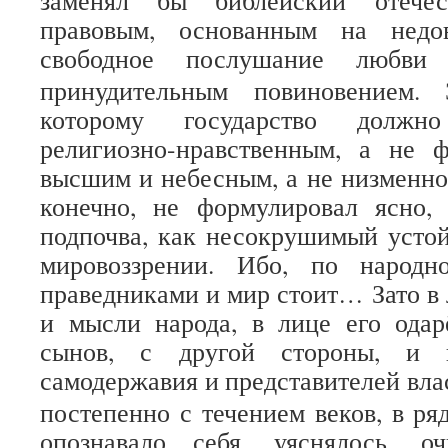
заменял бы библейский отечес
правовым, основанным на недо
свободное послушание любви
принудительным повиновением. 
которому государство должн
религиозно-нравственным, а не ф
высшим и небесным, а не низменно
конечно, не формулировал ясно,
подпочва, как несокрушимый устой
мировоззрении. Ибо, по народн
праведниками и мир стоит… Зато в 
и мысли народа, в лице его ода
сынов, с другой стороны, и 
самодержавия и представителей вла
постепенно с течением веков, в ря
опознавало себя, уяснялось, о