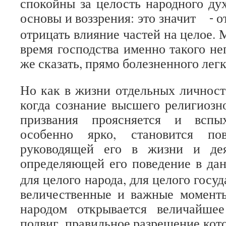
спокойны за целость народного дух
основы и воззрения: это значит
о
-
отрицать влияние частей на целое.
время господства именно такого не
же сказать, прямо болезненного лег
Но как в жизни отдельных личнос
когда сознание высшего религиозн
призвания проясняется и вспы
особенно ярко, становится пов
руководящей его в жизни и дея
определяющей его поведение в дан
для целого народа, для целого госу
величественные и важные моменты
народом открывается величайше
подвиг, правильное разрешение кот